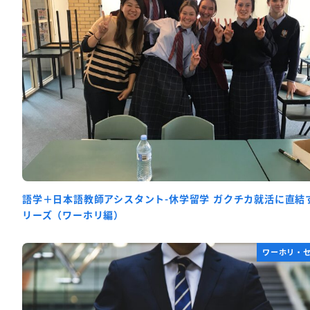
語学＋日本語教師アシスタント-休学留学 ガクチカ就活に直結
リーズ（ワーホリ編）
ワーホリ・