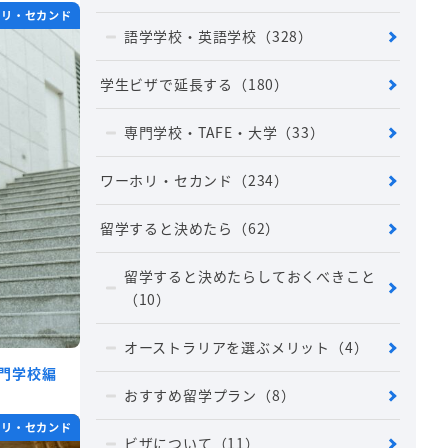
ホリ・セカンド
語学学校・英語学校
（328）
学生ビザで延長する
（180）
専門学校・TAFE・大学
（33）
ワーホリ・セカンド
（234）
留学すると決めたら
（62）
留学すると決めたらしておくべきこと
（10）
オーストラリアを選ぶメリット
（4）
門学校編
おすすめ留学プラン
（8）
ホリ・セカンド
ビザについて
（11）