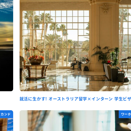
就活に生かす! オーストラリア留学×インターン 学生ビ
セカンド
ワー