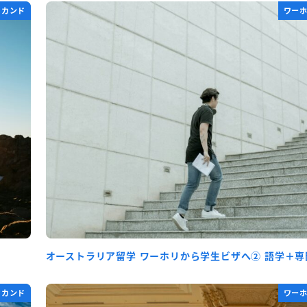
セカンド
ワー
オーストラリア留学 ワーホリから学生ビザへ② 語学＋専
セカンド
ワー