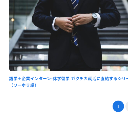
語学＋企業インターン-休学留学 ガクチカ就活に直結するシリ
（ワーホリ編）
投
1
稿
の