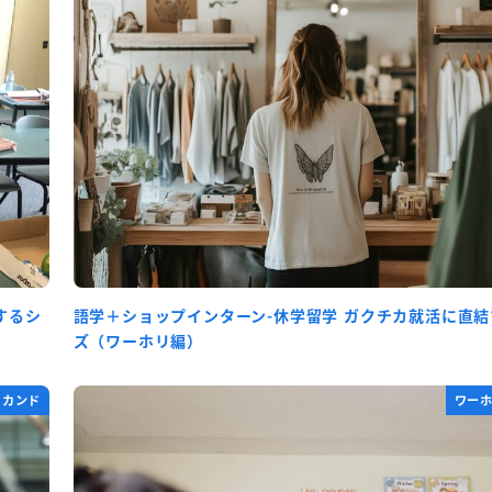
するシ
語学＋ショップインターン-休学留学 ガクチカ就活に直
ズ（ワーホリ編）
セカンド
ワー