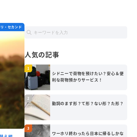
ホリ・セカンド
人気の記事
シドニーで荷物を預けたい？安心＆便
利な荷物預かりサービス！
動詞のます形？て形？ない形？た形？
ワーホリ終わったら日本に帰るしかな
替え編