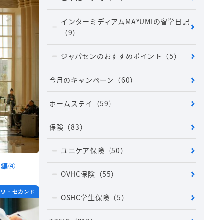
インターミディアムMAYUMIの留学日記
（9）
ジャパセンのおすすめポイント
（5）
今月のキャンペーン
（60）
ホームステイ
（59）
保険
（83）
ユニケア保険
（50）
ザ編④
OVHC保険
（55）
ホリ・セカンド
OSHC学生保険
（5）