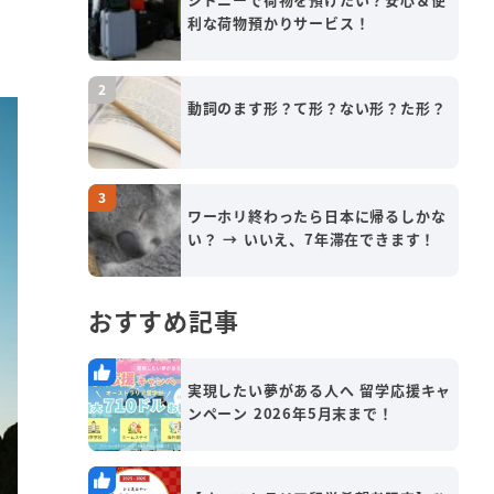
利な荷物預かりサービス！
動詞のます形？て形？ない形？た形？
ワーホリ終わったら日本に帰るしかな
い？ → いいえ、7年滞在できます！
おすすめ記事
実現したい夢がある人へ 留学応援キャ
ンペーン 2026年5月末まで！