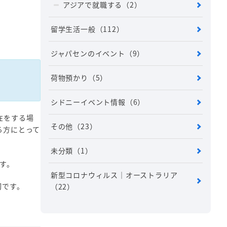
アジアで就職する
（2）
留学生活一般
（112）
ジャパセンのイベント
（9）
荷物預かり
（5）
シドニーイベント情報
（6）
在をする場
その他
（23）
る方にとって
未分類
（1）
す。
新型コロナウィルス｜オーストラリア
切です。
（22）