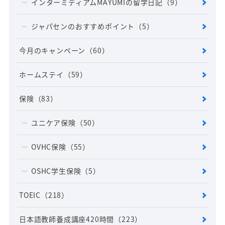
インターミディアムMAYUMIの留学日記
（9）
ジャパセンのおすすめポイント
（5）
今月のキャンペーン
（60）
ホームステイ
（59）
保険
（83）
ユニケア保険
（50）
OVHC保険
（55）
OSHC学生保険
（5）
TOEIC
（218）
日本語教師養成講座420時間
（223）