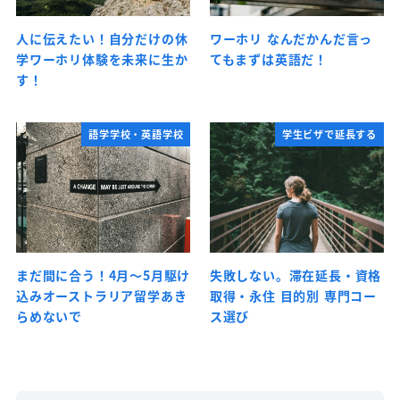
人に伝えたい！自分だけの休
ワーホリ なんだかんだ言っ
学ワーホリ体験を未来に生か
てもまずは英語だ！
す！
語学学校・英語学校
学生ビザで延長する
まだ間に合う！4月～5月駆け
失敗しない。滞在延長・資格
込みオーストラリア留学あき
取得・永住 目的別 専門コー
らめないで
ス選び