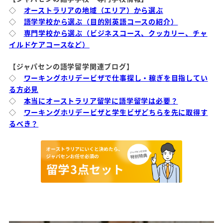
◇
オーストラリアの地域（エリア）から選ぶ
◇
語学学校から選ぶ（目的別英語コースの紹介）
◇
専門学校から選ぶ（ビジネスコース、クッカリー、チャ
イルドケアコースなど）
【ジャパセンの語学留学関連ブログ】
◇
ワーキングホリデービザで仕事探し・稼ぎを目指してい
る方必見
◇
本当にオーストラリア留学に語学留学は必要？
◇
ワーキングホリデービザと学生ビザどちらを先に取得す
るべき？