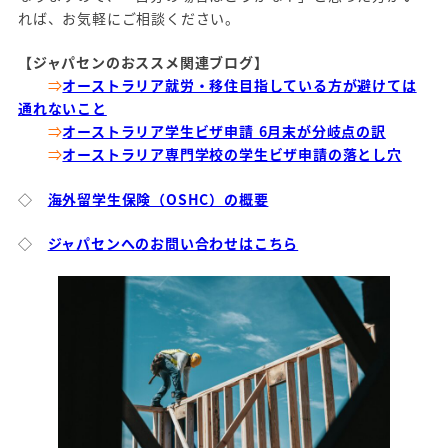
れば、お気軽にご相談ください。
【ジャパセンのおススメ関連ブログ】
⇒
オーストラリア就労・移住目指している方が避けては
通れないこと
⇒
オーストラリア学生ビザ申請 6月末が分岐点の訳
⇒
オーストラリア専門学校の学生ビザ申請の落とし穴
◇
海外留学生保険（OSHC）の概要
◇
ジャパセンへのお問い合わせはこちら