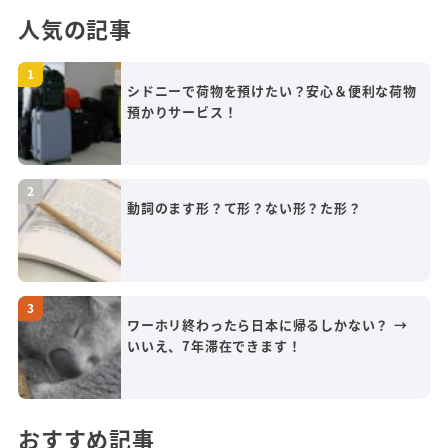
人気の記事
シドニーで荷物を預けたい？安心＆便利な荷物
預かりサービス！
動詞のます形？て形？ない形？た形？
ワーホリ終わったら日本に帰るしかない？ →
いいえ、7年滞在できます！
おすすめ記事