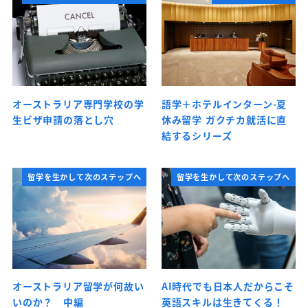
オーストラリア専門学校の学
語学＋ホテルインターン-夏
生ビザ申請の落とし穴
休み留学 ガクチカ就活に直
結するシリーズ
留学を生かして次のステップへ
留学を生かして次のステップへ
オーストラリア留学が何故い
AI時代でも日本人だからこそ
いのか？ 中編
英語スキルは生きてくる！