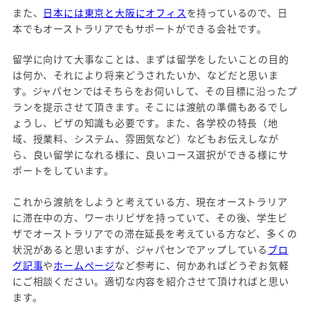
また、
日本には東京と大阪にオフィス
を持っているので、日
本でもオーストラリアでもサポートができる会社です。
留学に向けて大事なことは、まずは留学をしたいことの目的
は何か、それにより将来どうされたいか、などだと思いま
す。ジャパセンではそちらをお伺いして、その目標に沿ったプ
ランを提示させて頂きます。そこには渡航の準備もあるでし
ょうし、ビザの知識も必要です。また、各学校の特長（地
域、授業料、システム、雰囲気など）などもお伝えしなが
ら、良い留学になれる様に、良いコース選択ができる様にサ
ポートをしています。
これから渡航をしようと考えている方、現在オーストラリア
に滞在中の方、ワーホリビザを持っていて、その後、学生ビ
ザでオーストラリアでの滞在延長を考えている方など、多くの
状況があると思いますが、ジャパセンでアップしている
ブロ
グ記事
や
ホームページ
など参考に、何かあればどうぞお気軽
にご相談ください。適切な内容を紹介させて頂ければと思い
ます。