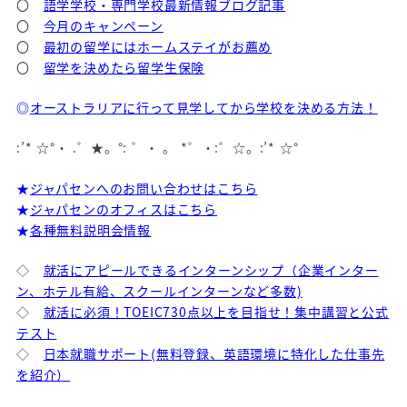
〇
語学学校・専門学校最新情報ブログ記事
〇
今月のキャンペーン
〇
最初の留学にはホームステイがお薦め
〇
留学を決めたら留学生保険
◎
オーストラリアに行って見学してから学校を決める方法！
:’* ☆°・ .゜★。°: ゜・ 。 *゜・:゜☆。:’* ☆°
★
ジャパセンへのお問い合わせはこちら
★
ジャパセンのオフィスはこちら
★
各種無料説明会情報
◇
就活にアピールできるインターンシップ（企業インター
ン、ホテル有給、スクールインターンなど多数)
◇
就活に必須！TOEIC730点以上を目指せ！集中講習と公式
テスト
◇
日本就職サポート(無料登録、英語環境に特化した仕事先
を紹介）