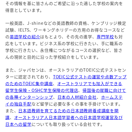
その情報を基に皆さんのご希望に沿った適した学校の案内を
得意としています。
一般英語、J-shineなどの英語教師の資格、ケンブリッジ検定
試験、IELTS、ワーキングホリデーの方用のお得なコースなど
の
英語学校の紹介
はもとより、その先の進学、
専門学校
も対
応をしています。ビジネス系の学校に行きたい、手に職系の
学校に行きたい、永住権につながるコースの選択など、皆さ
んの現状と目的に沿った学校紹介をしています。
また、ジャパセンは、オーストラリアのTOEIC公式テストセン
ターに認定されており、
TOEIC公式テストの運営や点数アップ
のためのTOEIC集中講座
、
オーストラリアでも加入ができる
留学生保険・OSHC学生保険の代理店
、
帰国後の就職に向けて
の各種インターンシップ
、
日本の人材紹介会社
、
ホームステ
イの独自手配
など留学に必要な多くの事を手掛けています。
また、
日本語教師を育てるための日本語教師養成講座を開
講
、
オーストラリア人日本語学習者への日本語学校運営及び
日本への留学
についても取り扱っている会社です。