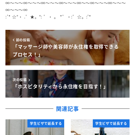
∞～～～∞～～～∞～～～∞～～～∞～～∞～～～∞～～～
∞～～～∞
:’* ☆°・ .゜★。°: ゜・ 。 *゜・:゜☆。:’*
前の投稿
「マッサージ師や美容師が永住権を取得できる
プロセス！」
次の投稿
「ホスピタリティから永住権を目指す！」
関連記事
学生ビザで延長する
学生ビザで延長する