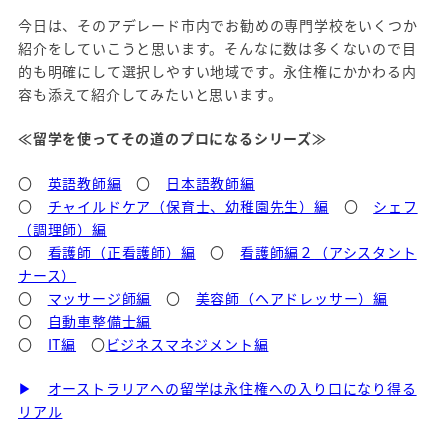
今日は、そのアデレード市内でお勧めの専門学校をいくつか
紹介をしていこうと思います。そんなに数は多くないので目
的も明確にして選択しやすい地域です。永住権にかかわる内
容も添えて紹介してみたいと思います。
≪留学を使ってその道のプロになるシリーズ≫
〇
英語教師編
〇
日本語教師編
〇
チャイルドケア（保育士、幼稚園先生）編
〇
シェフ
（調理師）編
〇
看護師（正看護師）編
〇
看護師編２
（アシスタント
ナース）
〇
マッサージ師編
〇
美容師（ヘアドレッサー）編
〇
自動車整備士編
〇
IT編
〇
ビジネスマネジメント編
▶
オーストラリアへの留学は永住権への入り口になり得る
リアル