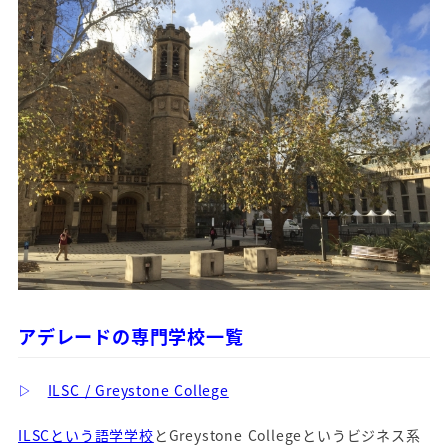
アデレードの専門学校一覧
▷
ILSC / Greystone College
ILSCという語学学校
とGreystone Collegeというビジネス系