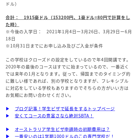
ドル）
合計： 1915豪ドル（153200円、1豪ドル=80円で計算をし
た時）
※今後の入学日： 2021年1月4日ー3月26日、3月29日ー6月
18日
※10月31日までにお申し込み及びご入金が条件
この学校はクローズドの設定をしているので年4回開講です。
2020年の最後のコースはすでに始まっているので、一番近く
では来年の1月となります。従って、帰国までのタイミング的
に難しい様であれば、別の学校となりますが、フレキシブル
に対応をしている学校もありますのでそちらの方がいい方は
お気軽にお問い合わせください。
▶
ブログ記事！学生ビザで延長をするトップページ
▶
安くてコースの豊富さなら絶対SBTA！
▶
オーストラリア学生ビザ申請時の初期費用は？
▶
一番安いのは1学期1000ドルのこの専門学校だ！