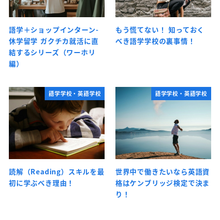
語学＋ショップインターン-
もう慌てない！ 知っておく
休学留学 ガクチカ就活に直
べき語学学校の裏事情！
結するシリーズ（ワーホリ
編）
語学学校・英語学校
語学学校・英語学校
読解（Reading）スキルを最
世界中で働きたいなら英語資
初に学ぶべき理由！
格はケンブリッジ検定で決ま
り！