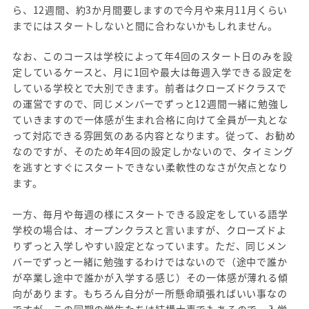
ら、12週間、約3か月間要しますので今月や来月11月くらい
までにはスタートしないと間に合わないかもしれません。
なお、このコースは学校によって年4回のスタート日のみを設
定しているケースと、月に1回や最大は毎週入学できる設定を
している学校とで大別できます。前者はクローズドクラスで
の運営ですので、同じメンバーでずっと12週間一緒に勉強し
ていきますので一体感が生まれ合格に向けて全員が一丸とな
って対応できる雰囲気のある内容となります。従って、お勧め
なのですが、そのため年4回の設定しかないので、タイミング
を逃すとすぐにスタートできない柔軟性のなさが欠点となり
ます。
一方、毎月や毎週の様にスタートできる設定をしている語学
学校の場合は、オープンクラスと言いますが、クローズドよ
りずっと入学しやすい設定となっています。ただ、同じメン
バーでずっと一緒に勉強するわけではないので（途中で誰か
が卒業し途中で誰かが入学する感じ）その一体感が薄れる傾
向があります。もちろん自分が一所懸命頑張ればいい事なの
ですが、この同期の学生たちは結構大事でもあるので、入学