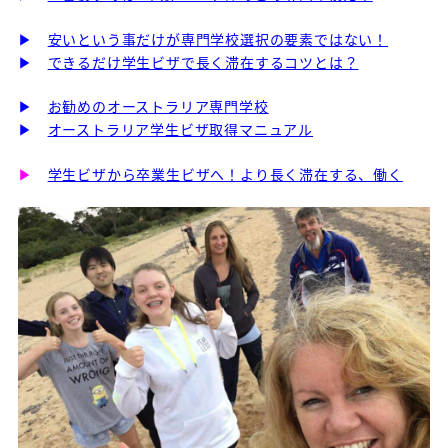
▶
安いという事だけが専門学校選択の要素ではない！
▶
できるだけ学生ビザで長く滞在するコツとは？
▶
お勧めのオーストラリア専門学校
▶
オーストラリア学生ビザ取得マニュアル
▶
学生ビザから卒業生ビザへ！より長く滞在する、働く