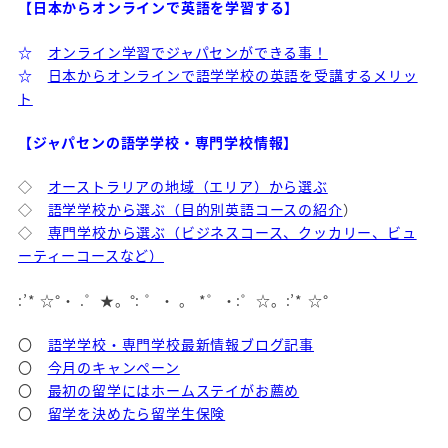
【日本からオンラインで英語を学習する】
☆
オンライン学習でジャパセンができる事！
☆
日本からオンラインで語学学校の英語を受講するメリッ
ト
【ジャパセンの語学学校・専門学校情報】
◇
オーストラリアの地域（エリア）から選ぶ
◇
語学学校から選ぶ（目的別英語コースの紹介
）
◇
専門学校から選ぶ（ビジネスコース、クッカリー、ビュ
ーティーコースなど）
:’* ☆°・ .゜★。°: ゜・ 。 *゜・:゜☆。:’* ☆°
〇
語学学校・専門学校最新情報ブログ記事
〇
今月のキャンペーン
〇
最初の留学にはホームステイがお薦め
〇
留学を決めたら留学生保険