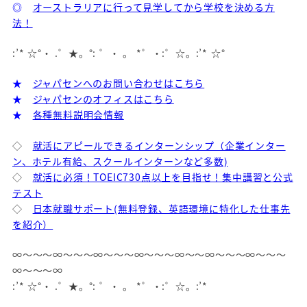
◎
オーストラリアに行って見学してから学校を決める方
法！
:’* ☆°・ .゜★。°: ゜・ 。 *゜・:゜☆。:’* ☆°
★
ジャパセンへのお問い合わせはこちら
★
ジャパセンのオフィスはこちら
★
各種無料説明会情報
◇
就活にアピールできるインターンシップ（企業インター
ン、ホテル有給、スクールインターンなど多数)
◇
就活に必須！TOEIC730点以上を目指せ！集中講習と公式
テスト
◇
日本就職サポート(無料登録、英語環境に特化した仕事先
を紹介）
∞～～～∞～～～∞～～～∞～～～∞～～∞～～～∞～～～
∞～～～∞
:’* ☆°・ .゜★。°: ゜・ 。 *゜・:゜☆。:’*