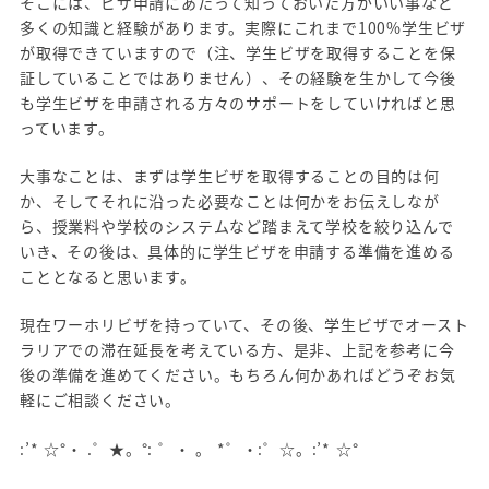
そこには、ビザ申請にあたって知っておいた方がいい事など
多くの知識と経験があります。実際にこれまで100%学生ビザ
が取得できていますので（注、学生ビザを取得することを保
証していることではありません）、その経験を生かして今後
も学生ビザを申請される方々のサポートをしていければと思
っています。
大事なことは、まずは学生ビザを取得することの目的は何
か、そしてそれに沿った必要なことは何かをお伝えしなが
ら、授業料や学校のシステムなど踏まえて学校を絞り込んで
いき、その後は、具体的に学生ビザを申請する準備を進める
こととなると思います。
現在ワーホリビザを持っていて、その後、学生ビザでオースト
ラリアでの滞在延長を考えている方、是非、上記を参考に今
後の準備を進めてください。もちろん何かあればどうぞお気
軽にご相談ください。
:’* ☆°・ .゜★。°: ゜・ 。 *゜・:゜☆。:’* ☆°