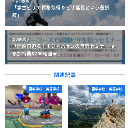
前の投稿
「学生ビザで資格取得＆ビザ延長という選択
肢」
次の投稿
「開催日迫る！！ジャパセンの無料セミナー ★
参加特典$200相当★」
関連記事
語学学校・英語学校
語学学校・英語学校