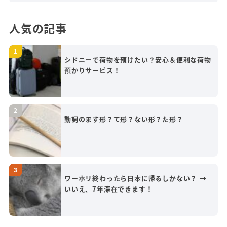
人気の記事
シドニーで荷物を預けたい？安心＆便利な荷物
預かりサービス！
動詞のます形？て形？ない形？た形？
ワーホリ終わったら日本に帰るしかない？ →
いいえ、7年滞在できます！