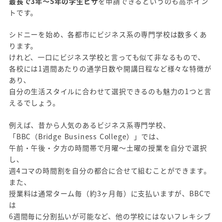
最長で3年～5年の学生ビザ
を申請できるというのも高ポイン
トです。
シドニーを始め、各都市にビジネス系の専門学校は数多くあ
ります。
けれど、一口にビジネス学校と言っても似て非なるもので、
各校には1週間あたりの通学日数や開講日程など様々な特徴が
あり、
自分の生活スタイルに合わせて選択できるのも魅力の1つと言
えるでしょう。
例えば、昔から人気のあるビジネス系専門学校、
「BBC（Bridge Business College）」では、
午前・午後・夕方の時間帯で月曜～土曜の授業を自分で選択
し、
週4コマの時間割を自分の都合に合せて組むことができます。
また、
授業料は通常ターム毎（約3ヶ月毎）に支払いますが、BBCで
は
6週間毎に分割払いが可能など、他の学校にはないフレキシブ