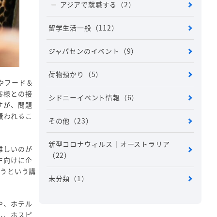
アジアで就職する
（2）
留学生活一般
（112）
ジャパセンのイベント
（9）
荷物預かり
（5）
やフード＆
客様との接
シドニーイベント情報
（6）
すが、問題
養われるこ
その他
（23）
新型コロナウィルス｜オーストラリア
難しいのが
（22）
生向けに企
らうという講
未分類
（1）
や、ホテル
し、ホスピ