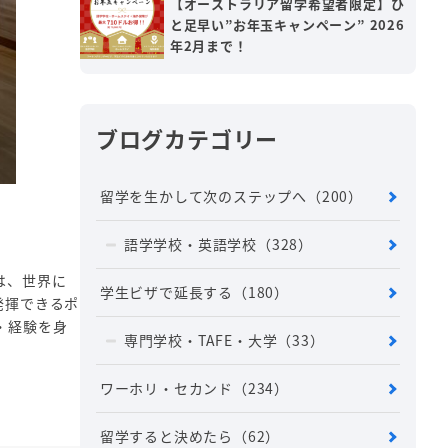
【オーストラリア留学希望者限定】ひ
と足早い”お年玉キャンペーン” 2026
年2月まで！
ブログカテゴリー
留学を生かして次のステップへ
（200）
語学学校・英語学校
（328）
は、世界に
学生ビザで延長する
（180）
発揮できるポ
・経験を身
専門学校・TAFE・大学
（33）
ワーホリ・セカンド
（234）
留学すると決めたら
（62）