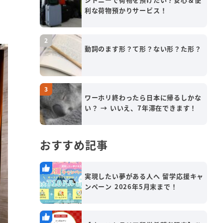
利な荷物預かりサービス！
動詞のます形？て形？ない形？た形？
ワーホリ終わったら日本に帰るしかな
い？ → いいえ、7年滞在できます！
おすすめ記事
実現したい夢がある人へ 留学応援キャ
ンペーン 2026年5月末まで！