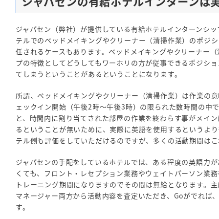
ジャパセンの有給ホテルインターンは
ジャパセン（弊社）が提供している有給ホテルインターンシッ
テルでのベッドメイキングやクリーナー（清掃作業）のポジシ
任されるケースもあります。ベッドメイキングやクリーナー（
プの特徴としてどうしてもワーホリの方が従事できるポジショ
てしまうということがあるということになります。
所謂、ベッドメイキングやクリーナー（清掃作業）は作業の意
ェックイン開始（午後2時～午後3時）の限られた数時間の中
と、時間内に割り当てされた部屋の作業を終わらす事がメイン
るということが無いために、実際に英語を使用するというより
テル側も評価をしていただけるのですが、多くの活動期間はこ
ジャパセンの手配をしているホテルでは、ある程度の英語力が
くても、フロント・レセプション業務やウェイトパーソン業務を
トレーニング期間になりますのでその間は無給となります。主
マネージャー両方から活動内容を査定いただき、Goがでれば
す。