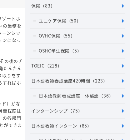
保険
（83）
リゾートホ
ユニケア保険
（50）
ンの業務を
ターンシッ
OVHC保険
（55）
ョンになっ
OSHC学生保険
（5）
とその後のチ
TOEIC
（218）
角たんたん
り取りをす
日本語教師養成講座420時間
（223）
らすればホ
日本語教師養成講座 体験談
（36）
ンド）がな
インターンシップ
（75）
月間程度は
）の各部門
とができま
日本語教師インターン
（85）