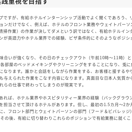
実践重視を目指す
プですが、有給ホテルインターンシップ活動でよく聞くであろう、
ョンだけでなく、例えば、ホテルのフロント業務やウェイトパーソ
清掃作業）の作業が決してダメという訳ではなく、有給ホテルイン
ンが英語力やホテル業界での経験、ビザ条件的にそのようなポジシ
味合いが強くなり、その日のチェックアウト（午前10時～11時）
で各部屋のベッドメイキングやクリーニングをすることになり、兎に
になります。誰かと会話をしながら作業をする、お客様と接するや
も与えられた作業をこなす内容になります。真面目な日本人気質か
れらの仕事で終わってしまうのが現実です。
あれば、ホテル業界やホスピタリティー業界の経験（バックグラウ
担当させて頂けるホテルがあります。但し、最初の1.5カ月～2か
に、フロント部門とウェイトパーソンの部門（フード＆ビバレッジ
、その後、有給に切り替わりこれらのポジションで有給業務に就くこ