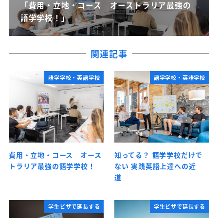
「費用・立地・コース オーストラリア最強の
語学学校！」
関連記事
語学学校・英語学校
語学学校・英語学校
費用・立地・コース オース
知ってる？ 語学学校だけで
トラリア最強の語学学校！
ない 実践英語上達への近
道
学生ビザで延長する
学生ビザで延長する