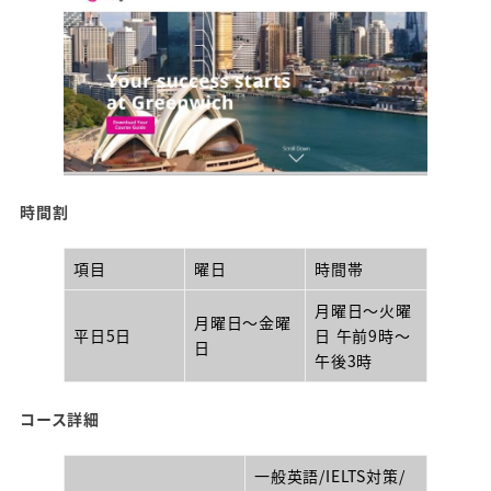
時間割
項目
曜日
時間帯
月曜日～火曜
月曜日～金曜
平日5日
日 午前9時～
日
午後3時
コース詳細
一般英語/IELTS対策/