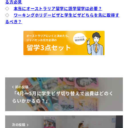
る方必見
◇
本当にオーストラリア留学に語学留学は必要？
◇
ワーキングホリデービザと学生ビザどちらを先に取得す
るべき？
前の投稿
「4月〜5月に学生ビザ切り替えで出費はどのく
らいかかるの？」
次の投稿