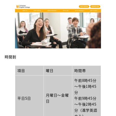
時間割
項目
曜日
時間帯
午前8時45分
～午後1時45
分
月曜日～金曜
平日5日
午前9時45分
日
～午後2時45
分（進学英語
のみ）