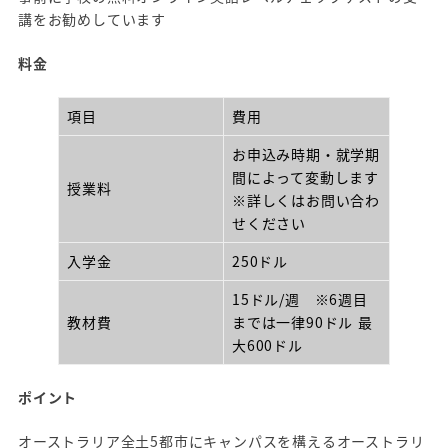
講をお勧めしています
料金
項目
費用
お申込み時期・就学期
間によって変動します
授業料
※詳しくはお問い合わ
せください
入学金
250ドル
15ドル/週 ※6週目
教材費
までは一律90ドル 最
大600ドル
ポイント
オーストラリア全土5都市にキャンパスを構えるオーストラリ