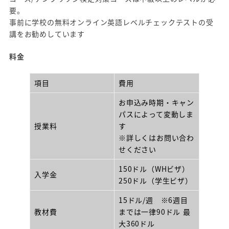
要。
事前に学校の無料オンライン英語レベルチェックテストの受
講をお勧めしています
料金
項目
費用
お申込み時期・キャン
パスによって変動しま
授業料
す
※詳しくはお問い合わ
せください
150ドル（WHビザ）
入学金
250ドル（学生ビザ）
15ドル/週 ※6週目
教材費
までは一律90ドル 最
大360ドル