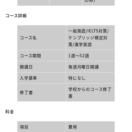
コース詳細
一般英語/IELTS対策/
コース名
ケンブリッジ検定対
策/進学英語
コース期間
1週～52週
開講日
毎週月曜日開講
入学基準
特になし
学校からのコース修了
修了書
書
料金
項目
費用