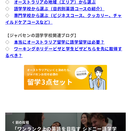
◇
オーストラリアの地域（エリア）から選ぶ
◇
語学学校から選ぶ（目的別英語コースの紹介）
◇
専門学校から選ぶ（ビジネスコース、クッカリー、チャ
イルドケアコースなど）
【ジャパセンの語学学校関連ブログ】
◇
本当にオーストラリア留学に語学留学は必要？
◇
ワーキングホリデービザと学生ビザどちらを先に取得す
るべき？
前の投稿
「ワンランク上の英語を目指す シドニー語学学