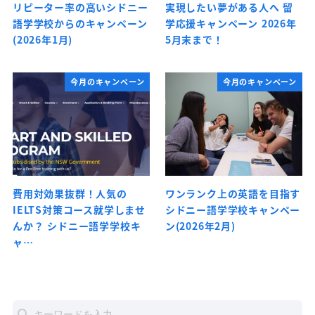
リピーター率の高いシドニー
実現したい夢がある人へ 留
語学学校からのキャンペーン
学応援キャンペーン 2026年
(2026年1月)
5月末まで！
今月のキャンペーン
今月のキャンペーン
費用対効果抜群！人気の
ワンランク上の英語を目指す
IELTS対策コース就学しませ
シドニー語学学校キャンペー
んか？ シドニー語学学校キ
ン(2026年2月)
ャ…