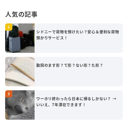
人気の記事
シドニーで荷物を預けたい？安心＆便利な荷物
預かりサービス！
動詞のます形？て形？ない形？た形？
ワーホリ終わったら日本に帰るしかない？ →
いいえ、7年滞在できます！