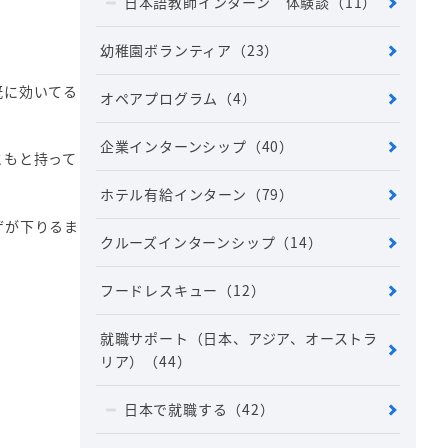
日本語教師インターン 体験談
（11）
幼稚園ボランティア
（23）
既に効いてる
オペアプログラム
（4）
企業インターンシップ
（40）
ともと持って
ホテル有給インターン
（79）
ザが下りるま
クルーズインターンシップ
（14）
フードレスキュー
（12）
就職サポート（日本、アジア、オーストラ
リア）
（44）
日本で就職する
（42）