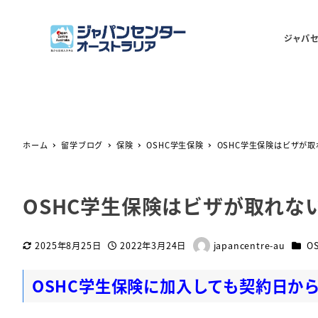
ジャパ
ホーム
留学ブログ
保険
OSHC学生保険
OSHC学生保険はビザが
OSHC学生保険はビザが取れな
カテ
2025年8月25日
2022年3月24日
japancentre-au
O
更新日
投稿日
著
者
OSHC学生保険に加入しても契約日か