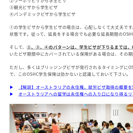
②ワーホリビザから学生ビザ
③観光ビザから学生ビザ
④パンデミックビザから学生ビザ
①の学生ビザから学生ビザの場合は、心配しなくて大丈夫です
状態です。従って、延長をする場合でも必要な延長期間のOS
そして、
②、③、④のパターンは、学生ビザが下りるまでは、
いたビザ期間中にカバーされている保険がある場合は、その期
ただし、多くはブリッジングビザが発行されるタイミングにO
で、このOSHC学生保険は効かないと認識しておいて下さい。
▶
【解説】オーストラリアの永住権、就労ビザ取得の概要を
▶
オーストラリアへの留学は永住権への入り口になり得るリ