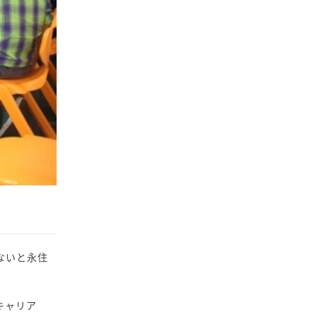
ないと永住
。
キャリア