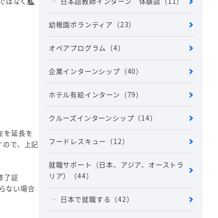
Eではなく
私
日本語教師インターン 体験談
（11）
幼稚園ボランティア
（23）
オペアプログラム
（4）
企業インターンシップ
（40）
ホテル有給インターン
（79）
クルーズインターンシップ
（14）
在を延長を
フードレスキュー
（12）
すので、上記
就職サポート（日本、アジア、オーストラ
リア）
（44）
修了証
がらない場合
日本で就職する
（42）