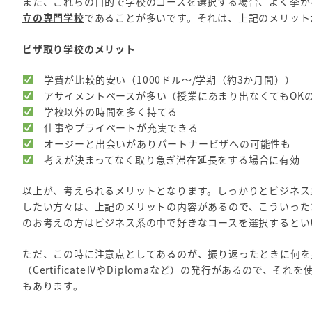
また、これらの目的で学校のコースを選択する場合、よく挙が
立の専門学校
であることが多いです。それは、上記のメリット
ビザ取り学校のメリット
学費が比較的安い（1000ドル～/学期（約3か月間））
アサイメントベースが多い（授業にあまり出なくてもOK
学校以外の時間を多く持てる
仕事やプライベートが充実できる
オージーと出会いがありパートナービザへの可能性も
考えが決まってなく取り急ぎ滞在延長をする場合に有効
以上が、考えられるメリットとなります。しっかりとビジネス
したい方々は、上記のメリットの内容があるので、こういった
のお考えの方はビジネス系の中で好きなコースを選択するとい
ただ、この時に注意点としてあるのが、振り返ったときに何を
（CertificateⅣやDiplomaなど）の発行があるので
もあります。