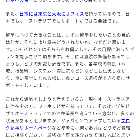
また、
日本には東京と大阪にオフィス
を持っているので、日
本でもオーストラリアでもサポートができる会社です。
留学に向けて大事なことは、まずは留学をしたいことの目的
は何か、それにより将来どうされたいか、などだと思いま
す。ジャパセンではそちらをお伺いして、その目標に沿ったプ
ランを提示させて頂きます。そこには渡航の準備もあるでし
ょうし、ビザの知識も必要です。また、各学校の特長（地
域、授業料、システム、雰囲気など）などもお伝えしなが
ら、良い留学になれる様に、良いコース選択ができる様にサ
ポートをしています。
これから渡航をしようと考えている方、現在オーストラリア
に滞在中の方、ワーホリビザを持っていて、その後、学生ビ
ザでオーストラリアでの滞在延長を考えている方など、多くの
状況があると思いますが、ジャパセンでアップしている
ブロ
グ記事
や
ホームページ
など参考に、何かあればどうぞお気軽
にご相談ください。適切な内容を紹介させて頂ければと思い