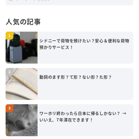
人気の記事
シドニーで荷物を預けたい？安心＆便利な荷物
預かりサービス！
動詞のます形？て形？ない形？た形？
ワーホリ終わったら日本に帰るしかない？ →
いいえ、7年滞在できます！