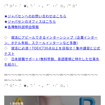
:’* ☆°・ .゜★。°: ゜・ 。 *゜・:゜☆。:’* ☆°
★
ジャパセンへのお問い合わせはこちら
★
ジャパセンのオフィスはこちら
★
各種無料説明会情報
◇
就活にアピールできるインターンシップ（企業インター
ン、ホテル有給、スクールインターンなど多数)
◇
就活に必須！TOEIC730点以上を目指せ！集中講習と公式
テスト
◇
日本就職サポート(無料登録、英語環境に特化した仕事先
を紹介）
∞～～～∞～～～∞～～～∞～～～∞～～∞～～～∞～～～
∞～～～∞
:’* ☆°・ .゜★。°: ゜・ 。 *゜・:゜☆。:
前の投稿