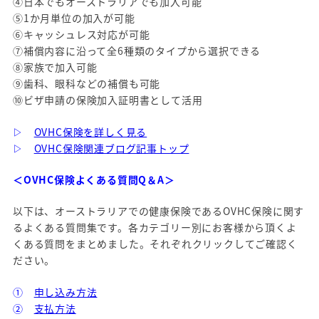
④日本でもオーストラリアでも加入可能
⑤1か月単位の加入が可能
⑥キャッシュレス対応が可能
⑦補償内容に沿って全6種類のタイプから選択できる
⑧家族で加入可能
⑨歯科、眼科などの補償も可能
⑩ビザ申請の保険加入証明書として活用
▷
OVHC保険を詳しく見る
▷
OVHC保険関連ブログ記事トップ
＜OVHC保険よくある質問Q＆A＞
以下は、オーストラリアでの健康保険であるOVHC保険に関す
るよくある質問集です。各カテゴリー別にお客様から頂くよ
くある質問をまとめました。それぞれクリックしてご確認く
ださい。
①
申し込み方法
②
支払方法