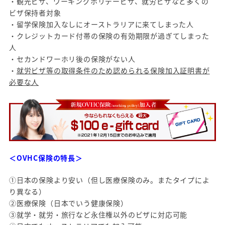
・観光ビザ、ワーキングホリデービザ、就労ビザなど多くの
ビザ保持者対象
・留学保険加入なしにオーストラリアに来てしまった人
・クレジットカード付帯の保険の有効期限が過ぎてしまった
人
・セカンドワーホリ後の保険がない人
・
就労ビザ等の取得条件のため認められる保険加入証明書が
必要な人
＜OVHC保険の特長＞
①日本の保険より安い（但し医療保険のみ。またタイプによ
り異なる）
②医療保険（日本でいう健康保険）
③就学・就労・旅行など永住権以外のビザに対応可能