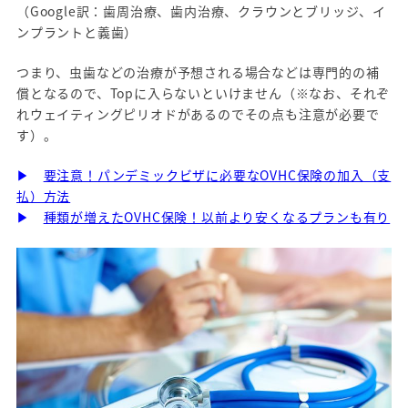
（Google訳：歯周治療、歯内治療、クラウンとブリッジ、イ
ンプラントと義歯）
つまり、虫歯などの治療が予想される場合などは専門的の補
償となるので、Topに入らないといけません（※なお、それぞ
れウェイティングピリオドがあるのでその点も注意が必要で
す）。
▶
要注意！パンデミックビザに必要なOVHC保険の加入（支
払）方法
▶
種類が増えたOVHC保険！以前より安くなるプランも有り