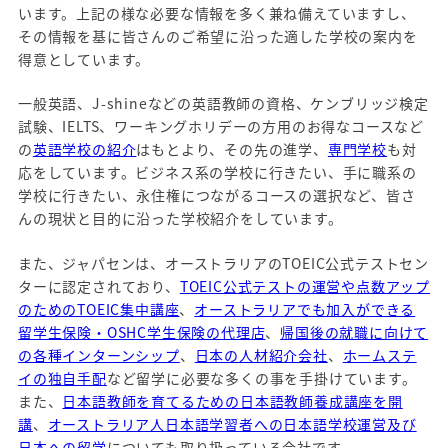
います。上記の様な必要な情報を多く兼ね備えていますし、
その情報を基に皆さんのご希望に沿った適した学校の案内を
得意としています。
一般英語、J-shineなどの英語教師の資格、ケンブリッジ検定
試験、IELTS、ワーキングホリデーの方用のお得なコースなど
の
英語学校の紹介
はもとより、その先の進学、
専門学校
も対
応をしています。ビジネス系の学校に行きたい、手に職系の
学校に行きたい、永住権につながるコースの選択など、皆さ
んの現状と目的に沿った学校紹介をしています。
また、ジャパセンは、オーストラリアのTOEIC公式テストセン
ターに認定されており、
TOEIC公式テストの運営や点数アップ
のためのTOEIC集中講座
、
オーストラリアでも加入ができる
留学生保険・OSHC学生保険の代理店
、
帰国後の就職に向けて
の各種インターンシップ
、
日本の人材紹介会社
、
ホームステ
イの独自手配
など留学に必要な多くの事を手掛けています。
また、
日本語教師を育てるための日本語教師養成講座を開
講
、
オーストラリア人日本語学習者への日本語学校運営及び
日本への留学
についても取り扱っている会社です。