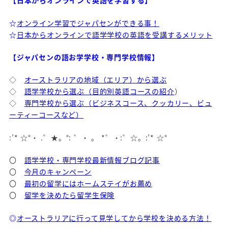
【日本からオンラインで英語を学習する】
☆
オンライン学習でジャパセンができる事！
☆
日本からオンラインで語学学校の英語を受講するメリット
【ジャパセンの語お学学校・専門学校情報】
◇
オーストラリアの地域（エリア）から選ぶ
◇
語学学校から選ぶ（目的別英語コースの紹介
）
◇
専門学校から選ぶ（ビジネスコース、クッカリー、ビュ
ーティーコースなど）
:’* ☆°・ .゜★。°: ゜・ 。 *゜・:゜☆。:’* ☆°
〇
語学学校・専門学校最新情報ブログ記事
〇
今月のキャンペーン
〇
最初の留学にはホームステイがお薦め
〇
留学を決めたら留学生保険
◎
オーストラリアに行って見学してから学校を決める方法！