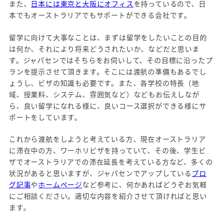
また、
日本には東京と大阪にオフィス
を持っているので、日
本でもオーストラリアでもサポートができる会社です。
留学に向けて大事なことは、まずは留学をしたいことの目的
は何か、それにより将来どうされたいか、などだと思いま
す。ジャパセンではそちらをお伺いして、その目標に沿ったプ
ランを提示させて頂きます。そこには渡航の準備もあるでし
ょうし、ビザの知識も必要です。また、各学校の特長（地
域、授業料、システム、雰囲気など）などもお伝えしなが
ら、良い留学になれる様に、良いコース選択ができる様にサ
ポートをしています。
これから渡航をしようと考えている方、現在オーストラリア
に滞在中の方、ワーホリビザを持っていて、その後、学生ビ
ザでオーストラリアでの滞在延長を考えている方など、多くの
状況があると思いますが、ジャパセンでアップしている
ブロ
グ記事
や
ホームページ
など参考に、何かあればどうぞお気軽
にご相談ください。適切な内容を紹介させて頂ければと思い
ます。