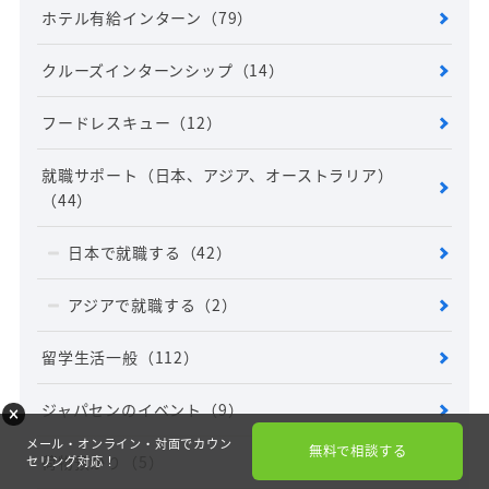
ホテル有給インターン
（79）
クルーズインターンシップ
（14）
フードレスキュー
（12）
就職サポート（日本、アジア、オーストラリア）
（44）
日本で就職する
（42）
アジアで就職する
（2）
留学生活一般
（112）
ジャパセンのイベント
（9）
メール・オンライン・対面でカウン
無料で相談する
荷物預かり
（5）
セリング対応！