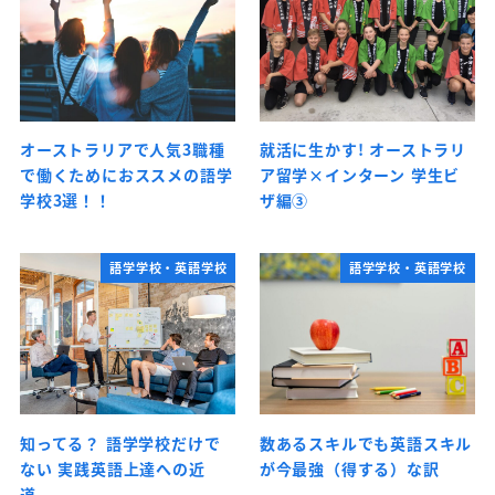
オーストラリアで人気3職種
就活に生かす! オーストラリ
で働くためにおススメの語学
ア留学×インターン 学生ビ
学校3選！！
ザ編③
語学学校・英語学校
語学学校・英語学校
知ってる？ 語学学校だけで
数あるスキルでも英語スキル
ない 実践英語上達への近
が今最強（得する）な訳
道