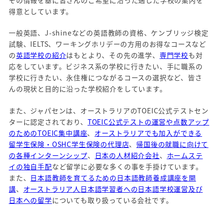
その情報を基に皆さんのご希望に沿った適した学校の案内を
得意としています。
一般英語、J-shineなどの英語教師の資格、ケンブリッジ検定
試験、IELTS、ワーキングホリデーの方用のお得なコースなど
の
英語学校の紹介
はもとより、その先の進学、
専門学校
も対
応をしています。ビジネス系の学校に行きたい、手に職系の
学校に行きたい、永住権につながるコースの選択など、皆さ
んの現状と目的に沿った学校紹介をしています。
また、ジャパセンは、オーストラリアのTOEIC公式テストセン
ターに認定されており、
TOEIC公式テストの運営や点数アップ
のためのTOEIC集中講座
、
オーストラリアでも加入ができる
留学生保険・OSHC学生保険の代理店
、
帰国後の就職に向けて
の各種インターンシップ
、
日本の人材紹介会社
、
ホームステ
イの独自手配
など留学に必要な多くの事を手掛けています。
また、
日本語教師を育てるための日本語教師養成講座を開
講
、
オーストラリア人日本語学習者への日本語学校運営及び
日本への留学
についても取り扱っている会社です。