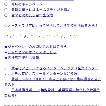
〇
今月のキャンペーン
〇
最初の留学にはホームステイがお薦め
〇
留学を決めたら留学生保険
◎
オーストラリアに行って見学してから学校を決める方法！
:’* ☆°・ .゜★。°: ゜・ 。 *゜・:゜☆。:’* ☆°
★
ジャパセンへのお問い合わせはこちら
★
ジャパセンのオフィスはこちら
★
各種無料説明会情報
◇
就活にアピールできるインターンシップ（企業インター
ン、ホテル有給、スクールインターンなど多数)
◇
就活に必須！TOEIC730点以上を目指せ！集中講習と公式
テスト
◇
日本就職サポート(無料登録、英語環境に特化した仕事先
を紹介）
∞～～～∞～～～∞～～～∞～～～∞～～∞～～～∞～～～