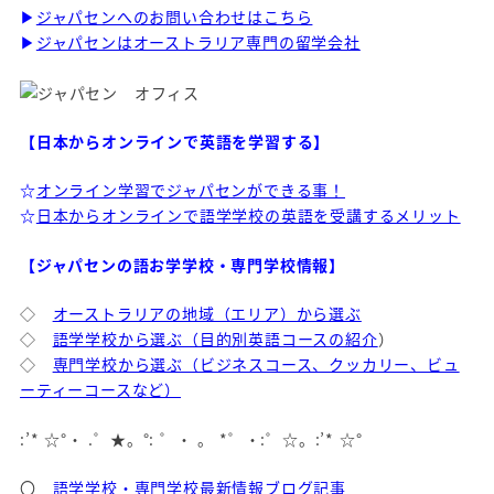
▶
ジャパセンへのお問い合わせはこちら
▶
ジャパセンはオーストラリア専門の留学会社
【日本からオンラインで英語を学習する】
☆
オンライン学習でジャパセンができる事！
☆
日本からオンラインで語学学校の英語を受講するメリット
【ジャパセンの語お学学校・専門学校情報】
◇
オーストラリアの地域（エリア）から選ぶ
◇
語学学校から選ぶ（目的別英語コースの紹介
）
◇
専門学校から選ぶ（ビジネスコース、クッカリー、ビュ
ーティーコースなど）
:’* ☆°・ .゜★。°: ゜・ 。 *゜・:゜☆。:’* ☆°
〇
語学学校・専門学校最新情報ブログ記事