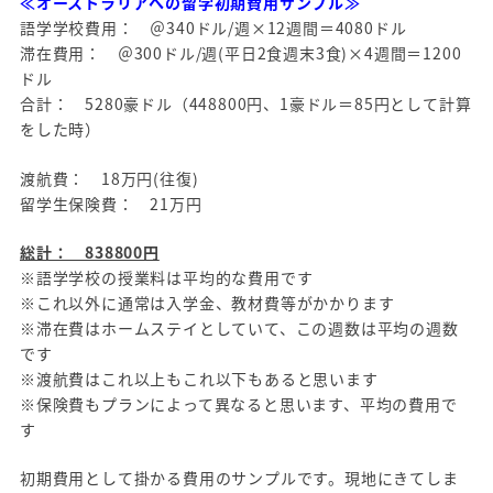
≪オーストラリアへの留学初期費用サンプル≫
語学学校費用： ＠340ドル/週×12週間＝4080ドル
滞在費用： ＠300ドル/週(平日2食週末3食)×4週間＝1200
ドル
合計： 5280豪ドル（448800円、1豪ドル＝85円として計算
をした時）
渡航費： 18万円(往復)
留学生保険費： 21万円
総計： 838800円
※語学学校の授業料は平均的な費用です
※これ以外に通常は入学金、教材費等がかかります
※滞在費はホームステイとしていて、この週数は平均の週数
です
※渡航費はこれ以上もこれ以下もあると思います
※保険費もプランによって異なると思います、平均の費用で
す
初期費用として掛かる費用のサンプルです。現地にきてしま