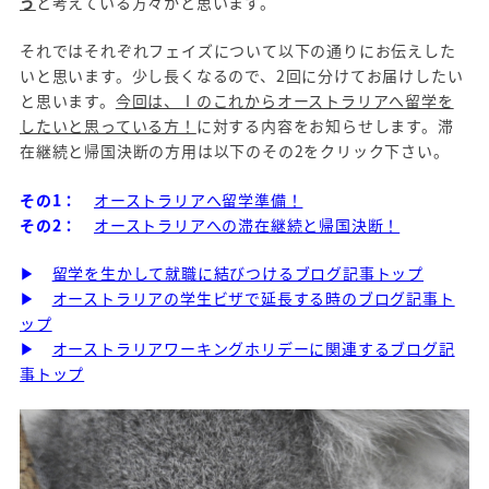
う
と考えている方々かと思います。
それではそれぞれフェイズについて以下の通りにお伝えした
いと思います。少し長くなるので、2回に分けてお届けしたい
と思います。
今回は、Ⅰのこれからオーストラリアへ留学を
したいと思っている方！
に対する内容をお知らせします。滞
在継続と帰国決断の方用は以下のその2をクリック下さい。
その1：
オーストラリアへ留学準備！
その2：
オーストラリアへの滞在継続と帰国決断！
▶
留学を生かして就職に結びつけるブログ記事トップ
▶
オーストラリアの学生ビザで延長する時のブログ記事ト
ップ
▶
オーストラリアワーキングホリデーに関連するブログ記
事トップ