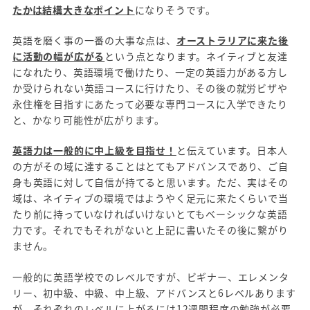
たかは結構大きなポイント
になりそうです。
英語を磨く事の一番の大事な点は、
オーストラリアに来た後
に活動の幅が広がる
という点となります。ネイティブと友達
になれたり、英語環境で働けたり、一定の英語力がある方し
か受けられない英語コースに行けたり、その後の就労ビザや
永住権を目指すにあたって必要な専門コースに入学できたり
と、かなり可能性が広がります。
英語力は一般的に中上級を目指せ！
と伝えています。日本人
の方がその域に達することはとてもアドバンスであり、ご自
身も英語に対して自信が持てると思います。ただ、実はその
域は、ネイティブの環境ではようやく足元に来たくらいで当
たり前に持っていなければいけないとてもベーシックな英語
力です。それでもそれがないと上記に書いたその後に繋がり
ません。
一般的に英語学校でのレベルですが、ビギナー、エレメンタ
リー、初中級、中級、中上級、アドバンスと6レベルあります
が、それぞれのレベルに上がるには12週間程度の勉強が必要