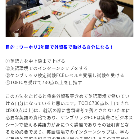
目的：ワーホリ1年間で外資系で働ける自分になる！
①英語力を中上級まで上げる
②英語環境でのインターンシップをする
③ケンブリッジ検定試験FCEレベルを受講し試験を受ける
④TOEICを受けて730点以上を目指す
この方法をたどると将来外資系等含めて英語環境で働いてい
ける自分になっていると思います。TOEIC730点以上(できれ
ば800点以上)は、就活の際に書類選考で落とされないために
必要な英語の資格であり、ケンブリッジFCEは実際にビジネス
シーンで使える英語力が身につく講座でありその証明書とな
るため必要であり、英語環境でのインターンシップは、学ん
だ英語と実際の現場での英語は異なる部分もあるので実践的