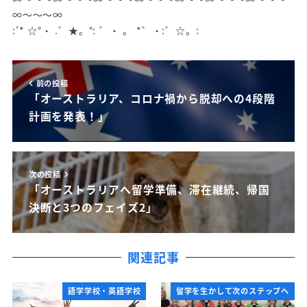
∞～～～∞
:’* ☆°・ .゜★。°: ゜・ 。 *゜・:゜☆。:
前の投稿
「オーストラリア、コロナ禍から脱却への4段階
計画を発表！」
次の投稿
「オーストラリアへ留学準備、滞在継続、帰国
決断と3つのフェイズ2」
関連記事
語学学校・英語学校
留学を生かして次のステップへ