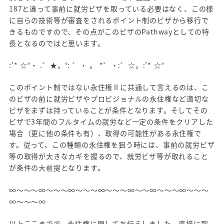
187と違って事前に就労ビザを取っている必要はなく、この様
に自らの技術等が審査をされるポイント制のビザから移行で
きるものですので、その点がこのビザのPathwayとしての特
長となるのではと思います。
:’* ☆°・ .゜★。°: ゜・ 。 *゜・:゜☆。:’* ☆°
このポイント制ではない永住権Ⅱに共通して言えるのは、こ
のビザの前に就労ビザやプロビジョナルの永住権など適切な
ビザをまずは持っていることが条件となります。そしてその
ビザで3年間のフルタイムの就労など一定の条件をクリアした
場合（更に他の条件も有）、取得の可能性がある永住権で
す。従って、この種類の永住権を狙う時には、事前の就労ビザ
等の取得が大きなカギを握るので、就労ビザ等が取れること
が条件の大前提となります。
∞～～～∞～～～∞～～～∞～～～∞～～∞～～～∞～～～
∞～～～∞
以上ここまでで、永住権に関してお伝えしました。直接に取