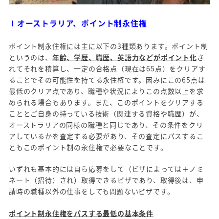
Ⅰオーストラリア、ポイント制永住権
ポイント制永住権には主に以下の3種類あります。ポイント制
というのは、
年齢、学歴、職歴、英語力などがポイント化
さ
れてそれを積算し、一定の合格点（現在は65点）をクリアす
ることでその可能性を持てる永住権です。因みにこの65点は
最低のクリア点であり、職種や状況によりこの点数以上を求
められる場合もあります。また、このポイントをクリアする
こととご自身の持っている技術（関連する資格や職歴）が、
オーストラリアの同様の職種と同じであり、その条件をクリ
アしているかを査定する必要があり、その査定にパスするこ
ともこのポイント制の永住権で必要なことです。
いずれも基本的には自ら応募をして（ビザによっては＋ノミ
ネート（招待）され）取得できるビザであり、取得後は、申
請時の職種以外の仕事をしても問題ないビザです。
ポイント制永住権をパスする最低の基本条件