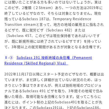
には聞いたことがある方も多いのではないでしょうか。実は
このビザ、2種類（２Stream）あり、一つの方法は2019年に
終了しているビザなので、そちらは対象となりません。現在
残っているSubclass 187は、Temporary Residence
Transition streamと言って、地方の地域の雇用主に指名され
るビザで、既に就労ビザ（Subclass 482）または
（Subclass 457、このビザは現在保持者であればいいです
が、既に新規所得には終了されているビザです）を持ってい
て、3年間以上の就労期間がある方が対象となる永住権です。
Ⅱ-③
Subclass 191 技術地域の永住権（Pemanent
Residence (Skilled Regional
)
Visa）
2022年11月17日以降にスタート予定のビザなので、概要は出
ていますが、まだ詳しく詳細が出ていない状況のため、はっ
きりという事はできませんが、例えば技術地域のプロビジョ
ナルであるSubclass 491 ビザを取り、3年間その地域で住み
働いた場合、取得可能な永住権となります。従ってこちらに
進むには、ポイント制の上記のSubclass491を取ることが先
決となります。このSubclass191は、上記のSubclass186、