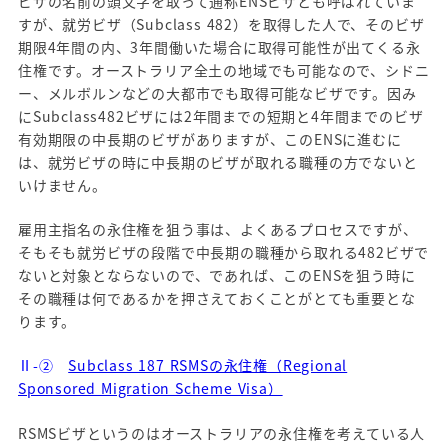
ビザの名前の頭文字を取って通称ENSビザとも呼ばれていま
すが、就労ビザ（Subclass 482）を取得した人で、そのビザ
期限4年間の内、3年間働いた場合に取得可能性が出てくる永
住権です。オーストラリア全土の地域でも可能なので、シドニ
ー、メルボルンなどの大都市でも取得可能なビザです。因み
にSubclass482ビザには2年間までの短期と4年間までのビザ
有効期限の中長期のビザがありますが、このENSに進むに
は、就労ビザの時に中長期のビザが取れる職種の方でないと
いけません。
雇用主指名の永住権を狙う事は、よくあるプロセスですが、
そもそも就労ビザの段階で中長期の職種から取れる482ビザで
ないと対象とならないので、であれば、このENSを狙う時に
その職種は何であるかを押さえておくことがとても重要とな
ります。
Ⅱ-②
Subclass 187 RSMSの永住権（Regional
Sponsored Migration Scheme Visa）
RSMSビザというのはオーストラリアの永住権を考えている人