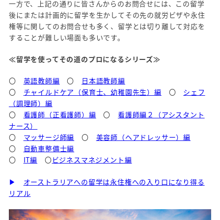
一方で、上記の通りに皆さんからのお問合せには、この留学
後にまたは計画的に留学を生かしてその先の就労ビザや永住
権等に関してのお問合せも多く、留学とは切り離して対応を
することが難しい場面も多いです。
≪留学を使ってその道のプロになるシリーズ≫
〇
英語教師編
〇
日本語教師編
〇
チャイルドケア（保育士、幼稚園先生）編
〇
シェフ
（調理師）編
〇
看護師（正看護師）編
〇
看護師編２
（アシスタント
ナース）
〇
マッサージ師編
〇
美容師（ヘアドレッサー）編
〇
自動車整備士編
〇
IT編
〇
ビジネスマネジメント編
▶
オーストラリアへの留学は永住権への入り口になり得る
リアル