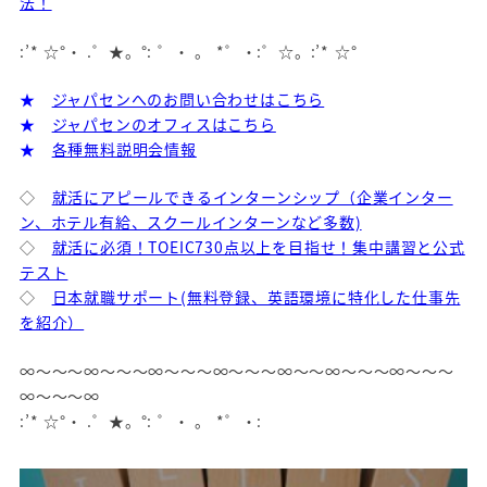
法！
:’* ☆°・ .゜★。°: ゜・ 。 *゜・:゜☆。:’* ☆°
★
ジャパセンへのお問い合わせはこちら
★
ジャパセンのオフィスはこちら
★
各種無料説明会情報
◇
就活にアピールできるインターンシップ（企業インター
ン、ホテル有給、スクールインターンなど多数)
◇
就活に必須！TOEIC730点以上を目指せ！集中講習と公式
テスト
◇
日本就職サポート(無料登録、英語環境に特化した仕事先
を紹介）
∞～～～∞～～～∞～～～∞～～～∞～～∞～～～∞～～～
∞～～～∞
:’* ☆°・ .゜★。°: ゜・ 。 *゜・: