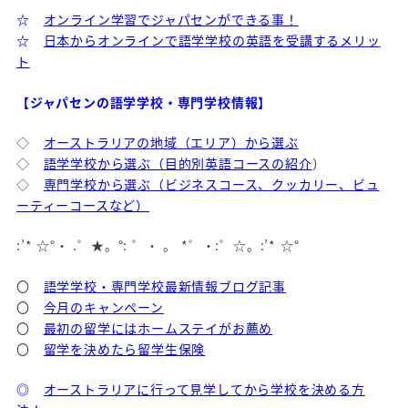
☆
オンライン学習でジャパセンができる事！
☆
日本からオンラインで語学学校の英語を受講するメリッ
ト
【ジャパセンの語学学校・専門学校情報】
◇
オーストラリアの地域（エリア）から選ぶ
◇
語学学校から選ぶ（目的別英語コースの紹介
）
◇
専門学校から選ぶ（ビジネスコース、クッカリー、ビュ
ーティーコースなど）
:’* ☆°・ .゜★。°: ゜・ 。 *゜・:゜☆。:’* ☆°
〇
語学学校・専門学校最新情報ブログ記事
〇
今月のキャンペーン
〇
最初の留学にはホームステイがお薦め
〇
留学を決めたら留学生保険
◎
オーストラリアに行って見学してから学校を決める方