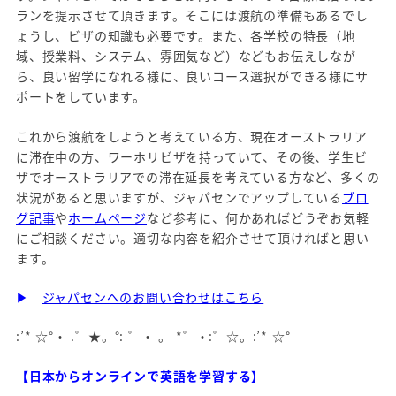
ランを提示させて頂きます。そこには渡航の準備もあるでし
ょうし、ビザの知識も必要です。また、各学校の特長（地
域、授業料、システム、雰囲気など）などもお伝えしなが
ら、良い留学になれる様に、良いコース選択ができる様にサ
ポートをしています。
これから渡航をしようと考えている方、現在オーストラリア
に滞在中の方、ワーホリビザを持っていて、その後、学生ビ
ザでオーストラリアでの滞在延長を考えている方など、多くの
状況があると思いますが、ジャパセンでアップしている
ブロ
グ記事
や
ホームページ
など参考に、何かあればどうぞお気軽
にご相談ください。適切な内容を紹介させて頂ければと思い
ます。
▶
ジャパセンへのお問い合わせはこちら
:’* ☆°・ .゜★。°: ゜・ 。 *゜・:゜☆。:’* ☆°
【日本からオンラインで英語を学習する】