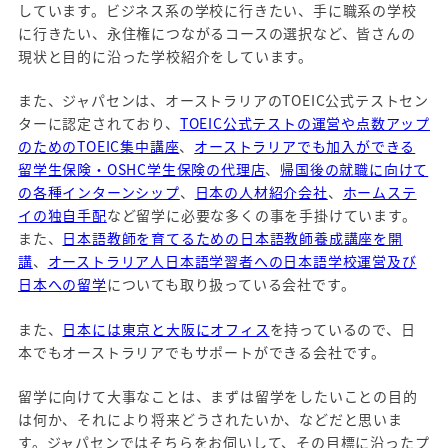
しています。ビジネス系の学校に行きたい、手に職系の学校
に行きたい、永住権につながるコースの選択など、皆さんの
現状と目的に沿った学校紹介をしています。
また、ジャパセンは、オーストラリアのTOEIC公式テストセン
ターに認定されており、
TOEIC公式テストの運営や点数アップ
のためのTOEIC集中講座
、
オーストラリアでも加入ができる
留学生保険・OSHC学生保険の代理店
、
帰国後の就職に向けて
の各種インターンシップ
、
日本の人材紹介会社
、
ホームステ
イの独自手配
など留学に必要な多くの事を手掛けています。
また、
日本語教師を育てるための日本語教師養成講座を開
講
、
オーストラリア人日本語学習者への日本語学校運営及び
日本への留学
についても取り扱っている会社です。
また、
日本には東京と大阪にオフィス
を持っているので、日
本でもオーストラリアでもサポートができる会社です。
留学に向けて大事なことは、まずは留学をしたいことの目的
は何か、それにより将来どうされたいか、などだと思いま
す。ジャパセンではそちらをお伺いして、その目標に沿ったプ