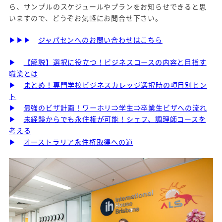
ら、サンプルのスケジュールやプランをお知らせできると思
いますので、どうぞお気軽にお問合せ下さい。
▶▶▶
ジャパセンへのお問い合わせはこちら
▶
【解説】選択に役立つ！ビジネスコースの内容と目指す
職業とは
▶
まとめ！専門学校ビジネスカレッジ選択時の項目別ヒン
ト
▶
最強のビザ計画！ワーホリ⇒学生⇒卒業生ビザへの流れ
▶
未経験からでも永住権が可能！シェフ、調理師コースを
考える
▶
オーストラリア永住権取得への道