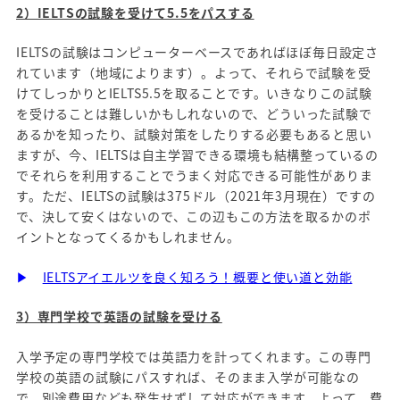
2）IELTSの試験を受けて5.5をパスする
IELTSの試験はコンピューターベースであればほぼ毎日設定さ
れています（地域によります）。よって、それらで試験を受
けてしっかりとIELTS5.5を取ることです。いきなりこの試験
を受けることは難しいかもしれないので、どういった試験で
あるかを知ったり、試験対策をしたりする必要もあると思い
ますが、今、IELTSは自主学習できる環境も結構整っているの
でそれらを利用することでうまく対応できる可能性がありま
す。ただ、IELTSの試験は375ドル（2021年3月現在）ですの
で、決して安くはないので、この辺もこの方法を取るかのポ
イントとなってくるかもしれません。
▶
IELTSアイエルツを良く知ろう！概要と使い道と効能
3）専門学校で英語の試験を受ける
入学予定の専門学校では英語力を計ってくれます。この専門
学校の英語の試験にパスすれば、そのまま入学が可能なの
で、別途費用なども発生せずして対応ができます。よって、費