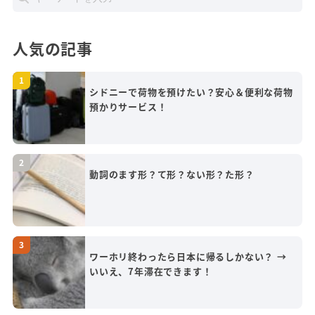
人気の記事
シドニーで荷物を預けたい？安心＆便利な荷物
預かりサービス！
動詞のます形？て形？ない形？た形？
ワーホリ終わったら日本に帰るしかない？ →
いいえ、7年滞在できます！