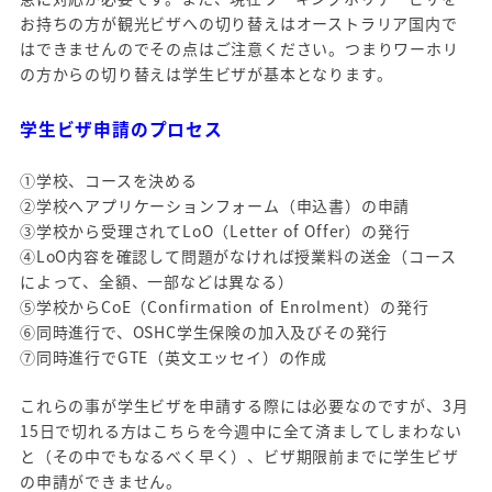
お持ちの方が観光ビザへの切り替えはオーストラリア国内で
はできませんのでその点はご注意ください。つまりワーホリ
の方からの切り替えは学生ビザが基本となります。
学生ビザ申請のプロセス
①学校、コースを決める
②学校へアプリケーションフォーム（申込書）の申請
③学校から受理されてLoO（Letter of Offer）の発行
④LoO内容を確認して問題がなければ授業料の送金（コース
によって、全額、一部などは異なる）
⑤学校からCoE（Confirmation of Enrolment）の発行
⑥同時進行で、OSHC学生保険の加入及びその発行
⑦同時進行でGTE（英文エッセイ）の作成
これらの事が学生ビザを申請する際には必要なのですが、3月
15日で切れる方はこちらを今週中に全て済ましてしまわない
と（その中でもなるべく早く）、ビザ期限前までに学生ビザ
の申請ができません。