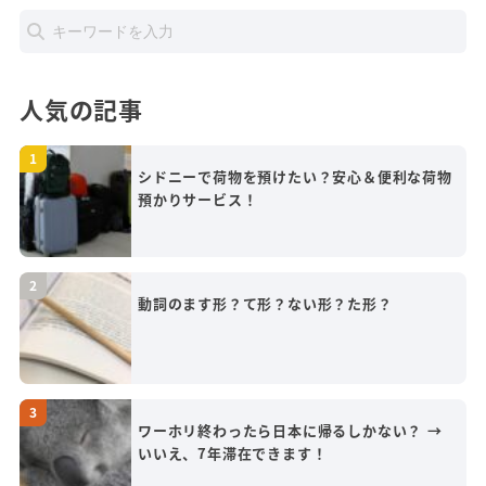
人気の記事
シドニーで荷物を預けたい？安心＆便利な荷物
預かりサービス！
動詞のます形？て形？ない形？た形？
ワーホリ終わったら日本に帰るしかない？ →
いいえ、7年滞在できます！