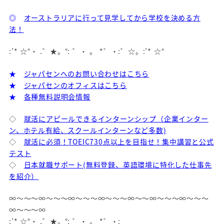
◎
オーストラリアに行って見学してから学校を決める方
法！
:’* ☆°・ .゜★。°: ゜・ 。 *゜・:゜☆。:’* ☆°
★
ジャパセンへのお問い合わせはこちら
★
ジャパセンのオフィスはこちら
★
各種無料説明会情報
◇
就活にアピールできるインターンシップ（企業インター
ン、ホテル有給、スクールインターンなど多数)
◇
就活に必須！TOEIC730点以上を目指せ！集中講習と公式
テスト
◇
日本就職サポート(無料登録、英語環境に特化した仕事先
を紹介）
∞～～～∞～～～∞～～～∞～～～∞～～∞～～～∞～～～
∞～～～∞
:’* ☆°・ .゜★。°: ゜・ 。 *゜・: