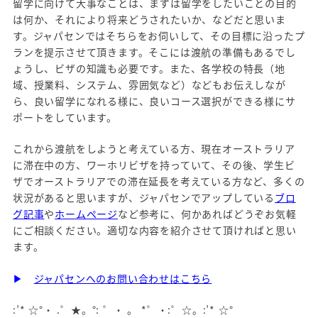
留学に向けて大事なことは、まずは留学をしたいことの目的
は何か、それにより将来どうされたいか、などだと思いま
す。ジャパセンではそちらをお伺いして、その目標に沿ったプ
ランを提示させて頂きます。そこには渡航の準備もあるでし
ょうし、ビザの知識も必要です。また、各学校の特長（地
域、授業料、システム、雰囲気など）などもお伝えしなが
ら、良い留学になれる様に、良いコース選択ができる様にサ
ポートをしています。
これから渡航をしようと考えている方、現在オーストラリア
に滞在中の方、ワーホリビザを持っていて、その後、学生ビ
ザでオーストラリアでの滞在延長を考えている方など、多くの
状況があると思いますが、ジャパセンでアップしている
ブロ
グ記事
や
ホームページ
など参考に、何かあればどうぞお気軽
にご相談ください。適切な内容を紹介させて頂ければと思い
ます。
▶
ジャパセンへのお問い合わせはこちら
:’* ☆°・ .゜★。°: ゜・ 。 *゜・:゜☆。:’* ☆°