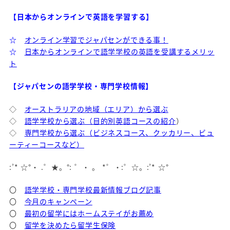
【日本からオンラインで英語を学習する】
☆
オンライン学習でジャパセンができる事！
☆
日本からオンラインで語学学校の英語を受講するメリッ
ト
【ジャパセンの語学学校・専門学校情報】
◇
オーストラリアの地域（エリア）から選ぶ
◇
語学学校から選ぶ（目的別英語コースの紹介
）
◇
専門学校から選ぶ（ビジネスコース、クッカリー、ビュ
ーティーコースなど）
:’* ☆°・ .゜★。°: ゜・ 。 *゜・:゜☆。:’* ☆°
〇
語学学校・専門学校最新情報ブログ記事
〇
今月のキャンペーン
〇
最初の留学にはホームステイがお薦め
〇
留学を決めたら留学生保険