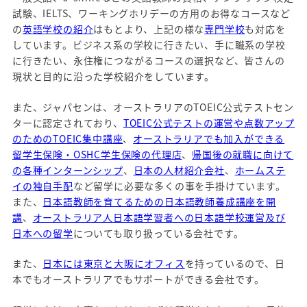
試験、IELTS、ワーキングホリデーの方用のお得なコースなど
の
英語学校の紹介
はもとより、上記の様な
専門学校
も対応を
しています。ビジネス系の学校に行きたい、手に職系の学校
に行きたい、永住権につながるコースの選択など、皆さんの
現状と目的に沿った学校紹介をしています。
また、ジャパセンは、オーストラリアのTOEIC公式テストセン
ターに認定されており、
TOEIC公式テストの運営や点数アップ
のためのTOEIC集中講座
、
オーストラリアでも加入ができる
留学生保険・OSHC学生保険の代理店
、
帰国後の就職に向けて
の各種インターンシップ
、
日本の人材紹介会社
、
ホームステ
イの独自手配
など留学に必要な多くの事を手掛けています。
また、
日本語教師を育てるための日本語教師養成講座を開
講
、
オーストラリア人日本語学習者への日本語学校運営及び
日本への留学
についても取り扱っている会社です。
また、
日本には東京と大阪にオフィス
を持っているので、日
本でもオーストラリアでもサポートができる会社です。