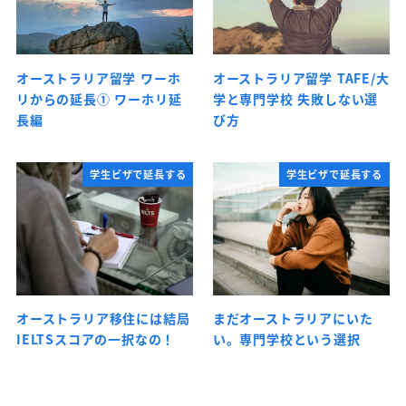
オーストラリア留学 ワーホ
オーストラリア留学 TAFE/大
リからの延長① ワーホリ延
学と専門学校 失敗しない選
長編
び方
学生ビザで延長する
学生ビザで延長する
オーストラリア移住には結局
まだオーストラリアにいた
IELTSスコアの一択なの！
い。専門学校という選択