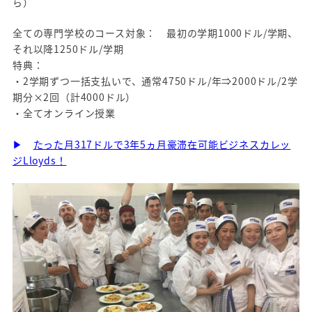
ら）
全ての専門学校のコース対象： 最初の学期1000ドル/学期、
それ以降1250ドル/学期
特典：
・2学期ずつ一括支払いで、通常4750ドル/年⇒2000ドル/2学
期分×2回（計4000ドル）
・全てオンライン授業
▶
たった月317ドルで3年5ヵ月豪滞在可能ビジネスカレッ
ジLloyds！