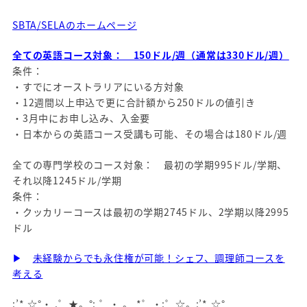
SBTA/SELAのホームページ
全ての英語コース対象： 150ドル/週（通常は330ドル/週）
条件：
・すでにオーストラリアにいる方対象
・12週間以上申込で更に合計額から250ドルの値引き
・3月中にお申し込み、入金要
・日本からの英語コース受講も可能、その場合は180ドル/週
全ての専門学校のコース対象： 最初の学期995ドル/学期、
それ以降1245ドル/学期
条件：
・クッカリーコースは最初の学期2745ドル、2学期以降2995
ドル
▶
未経験からでも永住権が可能！シェフ、調理師コースを
考える
:’* ☆°・ .゜★。°: ゜・ 。 *゜・:゜☆。:’* ☆°