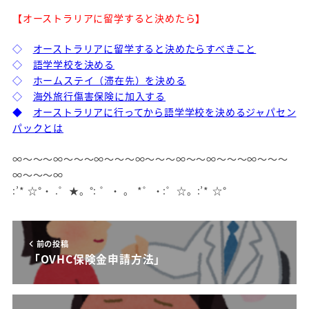
【オーストラリアに留学すると決めたら】
◇
オーストラリアに留学すると決めたらすべきこと
◇
語学学校を決める
◇
ホームステイ（滞在先）を決める
◇
海外旅行傷害保険に加入する
◆
オーストラリアに行ってから語学学校を決めるジャパセン
パックとは
∞～～～∞～～～∞～～～∞～～～∞～～∞～～～∞～～～
∞～～～∞
:’* ☆°・ .゜★。°: ゜・ 。 *゜・:゜☆。:’* ☆°
前の投稿
「OVHC保険金申請方法」