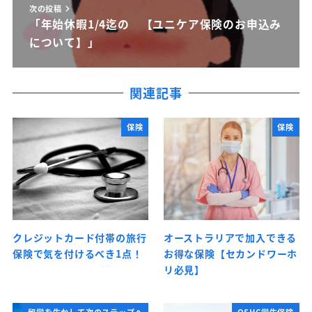
次の投稿
「年始休暇1/4迄の 【ユニケア保険のお申込み
について】」
関連記事
保険
保険
クレジットカード付帯の旅行
オーストラリアで加入できる
保険で気を付けるべき1点！
お得な保険【セカンドワーホ
リ必見】
留学を生かして次のステップへ
OSHC学生保険