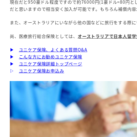
現在だと950豪ドル程度ですので約76000円(1豪ドル=80
だと思いますので相当安く加入が可能です。もちろん補償内容
また、オーストラリアにいながら他の国などに旅行をする際に
尚、医療旅行総合保険としては、
オーストラリアで日本人留学
▶
ユニケア保険、よくある質問Q&A
▶
こんな方にお勧めユニケア保険
▶
ユニケア保険詳細トップページ
▷
ユニケア保険お申込み