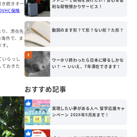
引き続きオー
利な荷物預かりサービス！
OVHC保険
動詞のます形？て形？ない形？た形？
たり、滞在先
い海外で、ま
ます。
ていらっし
ワーホリ終わったら日本に帰るしかな
しておきた
い？ → いいえ、7年滞在できます！
おすすめ記事
実現したい夢がある人へ 留学応援キャ
ンペーン 2026年5月末まで！