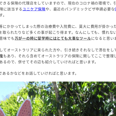
できる保険の代理店をしていますので、現在のコロナ禍の環境で、
険に該当する
ユニケア保険
や、最近のパンデミックビザ申請必要な
す。
等にかかってしまった際の治療費や入院費に、莫大に費用が掛かっ
を取られたりなど多くの事が起こり得ます。なんにしても、慣れな
意味でも
万が一の時に留学時にはとても大事なツール
になると思い
してオーストラリアに来られた方や、引き続きそれなしで滞在をし
険
もあり、それら含めてオーストラリアの保険に関してここで整理
あるので、併せてその辺も紹介していければと思います。
であるかなどをお話していければと思います。