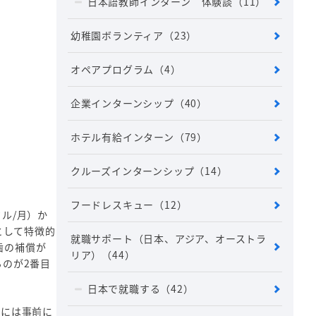
日本語教師インターン 体験談
（11）
幼稚園ボランティア
（23）
オペアプログラム
（4）
企業インターンシップ
（40）
ホテル有給インターン
（79）
クルーズインターンシップ
（14）
フードレスキュー
（12）
ル/月）か
として特徴的
就職サポート（日本、アジア、オーストラ
歯の補償が
リア）
（44）
のが2番目
日本で就職する
（42）
際には事前に