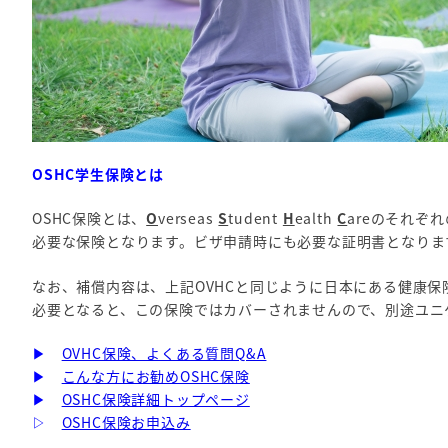
OSHC学生保険とは
OSHC保険とは、
O
verseas
S
tudent
H
ealth
C
areのそれぞ
必要な保険となります。ビザ申請時にも必要な証明書となりま
なお、補償内容は、上記OVHCと同じように日本にある健康
必要となると、この保険ではカバーされませんので、別途ユニ
▶
OVHC保険、よくある質問Q&A
▶
こんな方にお勧めOSHC保険
▶
OSHC保険詳細トップページ
▷
OSHC保険お申込み