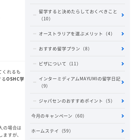
留学すると決めたらしておくべきこと
（10）
オーストラリアを選ぶメリット
（4）
おすすめ留学プラン
（8）
ビザについて
（11）
てくれるも
インターミディアムMAYUMIの留学日記
する
OSHC学
（9）
ジャパセンのおすすめポイント
（5）
今月のキャンペーン
（60）
入の場合は
ホームステイ
（59）
しますが、