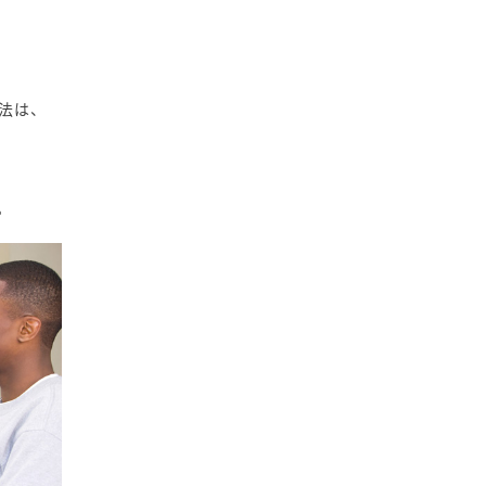
。
法は、
。