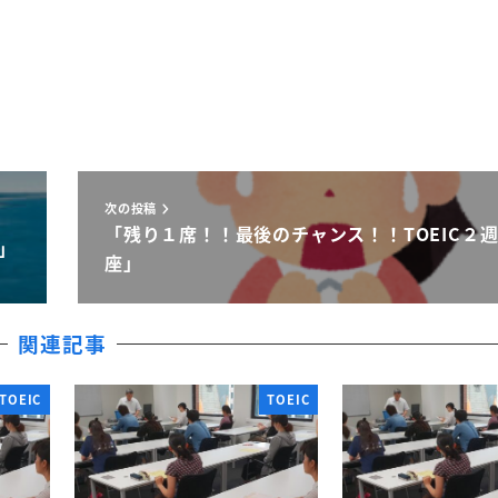
次の投稿
「残り１席！！最後のチャンス！！TOEIC２
）」
座」
関連記事
TOEIC
TOEIC