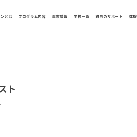
センとは
プログラム内容
都市情報
学校一覧
独自のサポート
体験
テスト
ー
C