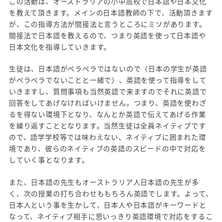
この活動は、オーストラリアの小中高校で日本語や日本文化
を教えて頂きます。メインの日本語教師の下で、活動頂きます
が、この指導方法が間接法と言うところにミソがあります。
間接法で日本語を教えるので、つまり英語を使って日本語や
日本文化を指導していきます。
生徒は、日本語がペラペラではないので（日本の学生が英語
がペラペラでないことと一緒で）、英語を使って指導をして
いきますし、質問事項も当然英語で来ますのでそれに英語で
回答をしてあげなければいけません。つまり、英語を使わざ
るを得ない環境下となり、なんとか英語で伝えてあげる作業
を繰り返すこととなります。当然生徒は全員ネイティブです
ので、語学学校等では味わえない、ネイティブに囲まれた環
境であり、彼らのネイティブの英語のスピードの中で対応を
していく事となります。
また、日本語の先生もオーストラリア人日本語の先生が多
く、次の授業の打ち合わせももちろん英語でします。よって、
日本人という事を生かして、日本人や日本語がキーワードと
なって、ネイティブ相手に思いっきり英語環境で対応をするこ