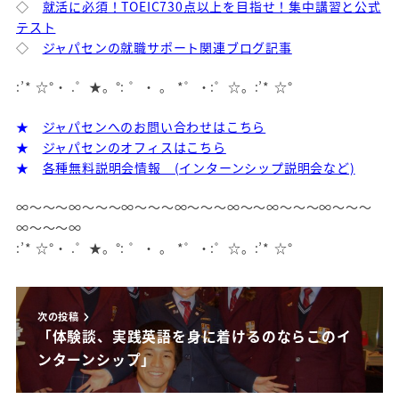
◇
就活に必須！TOEIC730点以上を目指せ！集中講習と公式
テスト
◇
ジャパセンの就職サポート関連ブログ記事
:’* ☆°・ .゜★。°: ゜・ 。 *゜・:゜☆。:’* ☆°
★
ジャパセンへのお問い合わせはこちら
★
ジャパセンのオフィスはこちら
★
各種無料説明会情報 (インターンシップ説明会など)
∞～～～∞～～～∞～～～∞～～～∞～～∞～～～∞～～～
∞～～～∞
:’* ☆°・ .゜★。°: ゜・ 。 *゜・:゜☆。:’* ☆°
次の投稿
「体験談、実践英語を身に着けるのならこのイ
ンターンシップ」