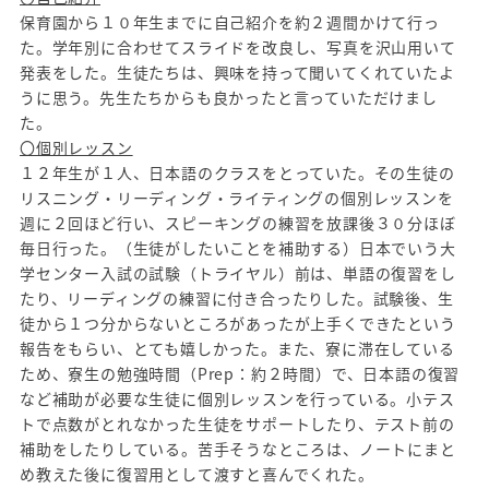
保育園から１０年生までに自己紹介を約２週間かけて行っ
た。学年別に合わせてスライドを改良し、写真を沢山用いて
発表をした。生徒たちは、興味を持って聞いてくれていたよ
うに思う。先生たちからも良かったと言っていただけまし
た。
〇個別レッスン
１２年生が１人、日本語のクラスをとっていた。その生徒の
リスニング・リーディング・ライティングの個別レッスンを
週に２回ほど行い、スピーキングの練習を放課後３０分ほぼ
毎日行った。（生徒がしたいことを補助する）日本でいう大
学センター入試の試験（トライヤル）前は、単語の復習をし
たり、リーディングの練習に付き合ったりした。試験後、生
徒から１つ分からないところがあったが上手くできたという
報告をもらい、とても嬉しかった。また、寮に滞在している
ため、寮生の勉強時間（Prep：約２時間）で、日本語の復習
など補助が必要な生徒に個別レッスンを行っている。小テス
トで点数がとれなかった生徒をサポートしたり、テスト前の
補助をしたりしている。苦手そうなところは、ノートにまと
め教えた後に復習用として渡すと喜んでくれた。