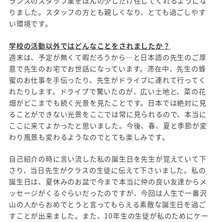
ランスのスタッフ業をほんの少しだけ任してくれるようにな
りました。スタッフの方とも親しくなり、とても過ごしやす
い環境です。
学校の活動以外ではどんなことをされましたか？
週末は、予定が無くて暇だろうから…と日本語の先生のご厚
意で先生のお宅でお世話になっています。滞在中、先生の蜂
蜜のお仕事を手伝ったり、先生がドライブに連れて行ってく
れたりします。ドライブで驚いたのが、広い土地と、菜の花
畑がどこまでも続く光景を見たことです。日本では絶対に見
ることができない光景をここでは常に見られるので、本当に
ここに来てよかったと思いました。今後、春、夏と季節が変
わり風景も変わるようなのでとても楽しみです。
自己紹介の時に言い流した私の誕生日を先生が覚えていて下
さり、当日先生がクラスの生徒に伝えて下さいました。私の
誕生日は、夏休みのお盆で今まで本当に仲の良い友達からメ
ッセージがくるぐらいだったのですが、今回は人生で一番沢
山の人からおめでとうと言ってもらえる素敵な誕生日を過ご
すことが出来ました。また、10年生の生徒が私のためにケー