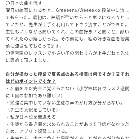
〇日本の曲を流す
曜日の練習になるかと、GreeeenのWeeeekを授業中に流し
てもらった。最初は、曲調が早いから…とボツになろうとし
ていたが、先生が上手く利用して下さり流すことができた。
生徒もノリながら聞いてくれ、この曲好き？と聞くと、頷い
てくれたのが嬉しかった。その他にも、私の好きな曲を授業
前に流させてもらってます。
〇保育園のレッスンで小さい子の関わり方が上手だねと先生
に褒めて頂きました。
自分が携わった授業で反省点のある授業は何ですか？又それ
はどのポイントですか？
・名前をまだ完全に覚えられない（小学校は各クラス２週間
に１回の参加であり難しい）
・勉強に集中していない生徒の声のかけ方が分からない。
（先生の真似をしている）
・私が日本語を間違える
・生徒から書き順を求められることがあって自信がなかった
ため、アプリで復習している。
・先生から、唐突に色んな質問がくることがあるが分からな