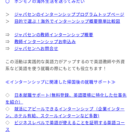
〇 ホンモノの海外生活を送ってみたい
＞
ジャパセンのインターンシッププログラムトップページ
＞
目的で選ぶ！海外でインターンシップ概要簡単比較図
⇒
ジャパセンの教師インターンシップ概要
⇒
教師インターンシップお申込み
⇒
ジャパセンへお問合せ
この活動は実践的な英語力がアップするので英語教師や外資
系など英語を使う就職の際にもとても役立ちます！
≪インターンシップに関連した帰国後の就職サポート≫
◇
日本就職サポート(無料登録、英語環境に特化した仕事先
を紹介）
◇
就活にアピールできるインターンシップ（企業インター
ン、ホテル有給、スクールインターンなど多数)
◇
ビジネスレベルで英語が使えることを証明する英語コー
ス