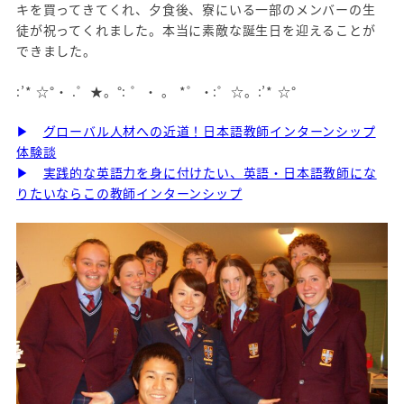
キを買ってきてくれ、夕食後、寮にいる一部のメンバーの生
徒が祝ってくれました。本当に素敵な誕生日を迎えることが
できました。
:’* ☆°・ .゜★。°: ゜・ 。 *゜・:゜☆。:’* ☆°
▶
グローバル人材への近道！日本語教師インターンシップ
体験談
▶
実践的な英語力を身に付けたい、英語・日本語教師にな
りたいならこの教師インターンシップ