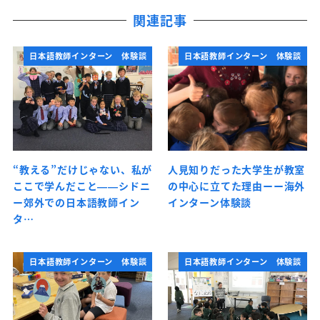
関連記事
日本語教師インターン 体験談
日本語教師インターン 体験談
“教える”だけじゃない、私が
人見知りだった大学生が教室
ここで学んだこと——シドニ
の中心に立てた理由ーー海外
ー郊外での日本語教師イン
インターン体験談
タ…
日本語教師インターン 体験談
日本語教師インターン 体験談