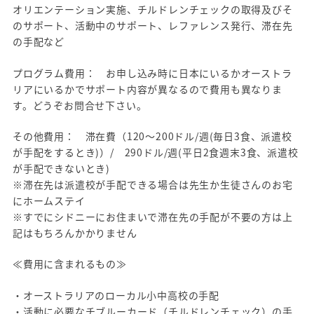
オリエンテーション実施、チルドレンチェックの取得及びそ
のサポート、活動中のサポート、レファレンス発行、滞在先
の手配など
プログラム費用： お申し込み時に日本にいるかオーストラ
リアにいるかでサポート内容が異なるので費用も異なりま
す。どうぞお問合せ下さい。
その他費用： 滞在費（120～200ドル/週(毎日3食、派遣校
が手配をするとき)）/ 290ドル/週(平日2食週末3食、派遣校
が手配できないとき)
※滞在先は派遣校が手配できる場合は先生か生徒さんのお宅
にホームステイ
※すでにシドニーにお住まいで滞在先の手配が不要の方は上
記はもちろんかかりません
≪費用に含まれるもの≫
・オーストラリアのローカル小中高校の手配
・活動に必要なチブルーカード（チルドレンチェック）の手