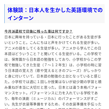
体験談：日本人を生かした英語環境での
インターン
今月派遣校で印象に残った事は何ですか？
日本に興味を持っている・日本に行ったことがある生徒が多
いということ。こんにちはと声をかけてくれる生徒が多い。
アニメの話をしてくる生徒が多い。アニメから学んでこの日
本語はどういうこと？と聞いてくる生徒がいる。この学校で
は、保育園から日本語の勉強をしており、小学校からこの学
校で勉強してきた生徒（７～１２年生）は、小学校の時に習
う日本語の覚え方（歌や覚えるときのフレーズ）がしっかり
と身に付いていて、日本語の勉強の土台となっていると感じ
た。小学校では週に１回しか授業はないが幼少期の学習と積
み重ねが本当に大切だと思った。日本とは違う本格パフォー
マンスセット。パフォーマンスに力を入れている学校であ
り、毎年の演劇（ミュージカル）のパフォーマンスがすご
い。先生が衣装等準備をするため、その衣装準備を手伝った