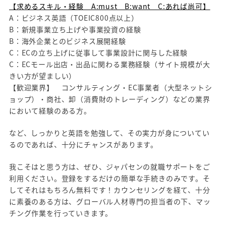
【求めるスキル・経験 A:must B:want C:あれば尚可】
A：ビジネス英語（TOEIC800点以上）
B：新規事業立ち上げや事業投資の経験
B：海外企業とのビジネス展開経験
C：ECの立ち上げに従事して事業設計に関与した経験
C：ECモール出店・出品に関わる業務経験（サイト規模が大
きい方が望ましい）
【歓迎業界】 コンサルティング・EC事業者（大型ネットシ
ョップ）・商社、卸（消費財のトレーディング）などの業界
において経験のある方。
など、しっかりと英語を勉強して、その実力が身についてい
るのであれば、十分にチャンスがあります。
我こそはと思う方は、ぜひ、ジャパセンの就職サポートをご
利用ください。登録をするだけの簡単な手続きのみです。そ
してそれはもちろん無料です！カウンセリングを経て、十分
に素養のある方は、グローバル人材専門の担当者の下、マッ
チング作業を行っていきます。