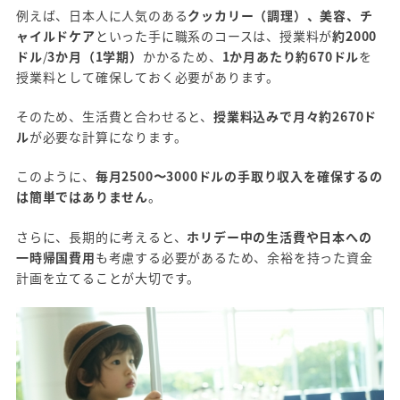
例えば、日本人に人気のある
クッカリー（調理）、美容、チ
ャイルドケア
といった手に職系のコースは、授業料が
約2000
ドル
/
3か月（1学期）
かかるため、
1か月あたり約670ドル
を
授業料として確保しておく必要があります。
そのため、生活費と合わせると、
授業料込みで月々約2670ド
ル
が必要な計算になります。
このように、
毎月2500〜3000ドルの手取り収入を確保するの
は簡単ではありません
。
さらに、長期的に考えると、
ホリデー中の生活費や日本への
一時帰国費用
も考慮する必要があるため、余裕を持った資金
計画を立てることが大切です。