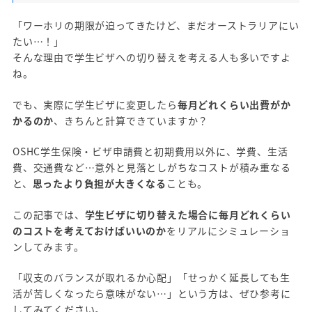
「ワーホリの期限が迫ってきたけど、まだオーストラリアにい
たい…！」
そんな理由で学生ビザへの切り替えを考える人も多いですよ
ね。
でも、実際に学生ビザに変更したら
毎月どれくらい出費がか
かるのか
、きちんと計算できていますか？
OSHC学生保険・ビザ申請費と初期費用以外に、学費、生活
費、交通費など…意外と見落としがちなコストが積み重なる
と、
思ったより負担が大きくなる
ことも。
この記事では、
学生ビザに切り替えた場合に毎月どれくらい
のコストを考えておけばいいのか
をリアルにシミュレーショ
ンしてみます。
「収支のバランスが取れるか心配」「せっかく延長しても生
活が苦しくなったら意味がない…」という方は、ぜひ参考に
してみてください。