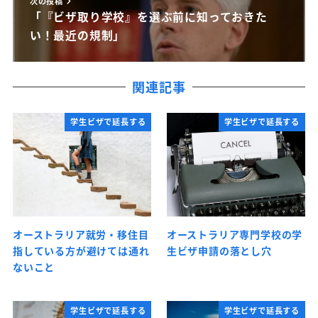
次の投稿
「『ビザ取り学校』を選ぶ前に知っておきた
い！最近の規制」
関連記事
学生ビザで延長する
学生ビザで延長する
オーストラリア就労・移住目
オーストラリア専門学校の学
指している方が避けては通れ
生ビザ申請の落とし穴
ないこと
学生ビザで延長する
学生ビザで延長する