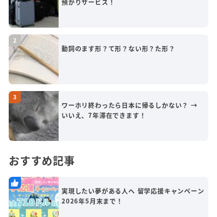
預かりサービス！
動詞のます形？て形？ない形？た形？
ワーホリ終わったら日本に帰るしかない？ →
いいえ、7年滞在できます！
おすすめ記事
実現したい夢がある人へ 留学応援キャンペーン
2026年5月末まで！