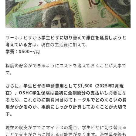
ワーホリビザから
学生ビザに切り替えて滞在を延長しようと
考えている方
は、現在の生活費に加えて、
学費：$500～/月
程度の貯金ができるようにコストを考えておくことが大事で
す。
さらに、
学生ビザの申請費用として$1,600（2025年2月現
在）、OSHC学生保険は最初に全期間分の支払い
も必要にな
るため、これらの初期費用含めて
トータルでどのくらいの費
用がかかるのか、事前にしっかり計算しておくことが大切で
す
。
現在の収支がすでにマイナスの場合、学生ビザに切り替える
ことで支出がさらに増える可能性があります。滞在延長後も