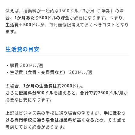
例えば、授業料が一般的な1500ドル／3か月（1学期）の場
合、
1か月あたり500ドルの貯金
が必要になります。つまり、
生活費＋500ドル
が、毎月最低限考えておくべきコストとなり
ます。
生活費の目安
・家賃
300ドル/週
・生活費（食費・交際費など）
200ドル/週
の場合、
1か月の生活費は約2000ドル
。
さらに
授業料分500ドル
を加えると、
合計で約2500ドル
/
月
が
必要な目安になります。
上記はビジネス系の学校に通う場合の例ですが、
手に職をつ
ける専門学校に通う場合は授業料が高くなる
ため、その点を
考慮しておく必要があります。