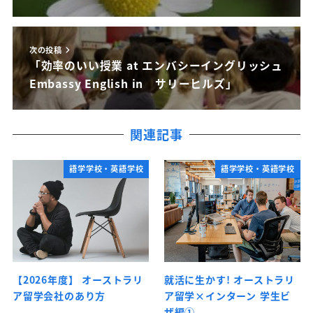
次の投稿
「効率のいい授業 at エンバシーイングリッシュ
Embassy English in サリーヒルズ」
関連記事
語学学校・英語学校
語学学校・英語学校
【2026年度】 オーストラリ
就活に生かす! オーストラリ
ア留学会社のあり方
ア留学×インターン 学生ビ
ザ編①