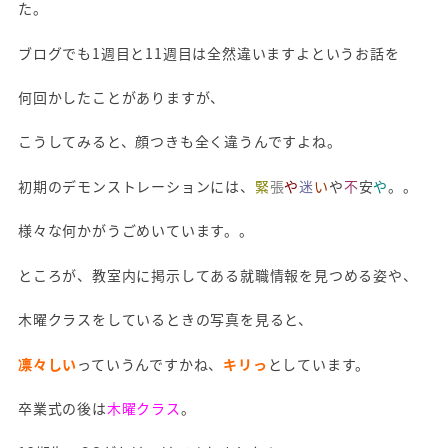
た。
ブログでも1週目と11週目は全然違いますよというお話を
何回かしたことがありますが、
こうしてみると、顔つきも全く違うんですよね。
初期のデモンストレーションには、
緊
張
や
迷
い
や
不
安
や
。。
様々な何かがうごめいています。。
ところが、教室内に掲示してある就職情報を見つめる姿や、
木曜クラスをしているときの写真を見ると、
凛々しい
っていうんですかね、
キリっ
としています。
卒業式の後は
木曜クラス
。