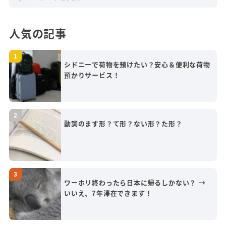
人気の記事
シドニーで荷物を預けたい？安心＆便利な荷物
預かりサービス！
動詞のます形？て形？ない形？た形？
ワーホリ終わったら日本に帰るしかない？ →
いいえ、7年滞在できます！