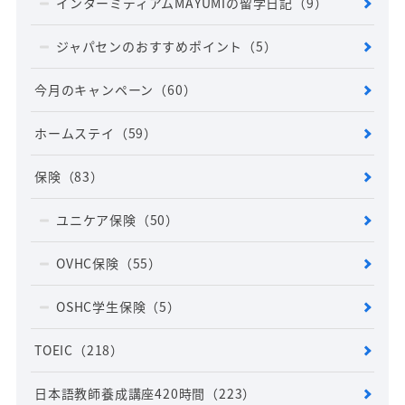
インターミディアムMAYUMIの留学日記
（9）
ジャパセンのおすすめポイント
（5）
今月のキャンペーン
（60）
ホームステイ
（59）
保険
（83）
ユニケア保険
（50）
OVHC保険
（55）
OSHC学生保険
（5）
TOEIC
（218）
日本語教師養成講座420時間
（223）