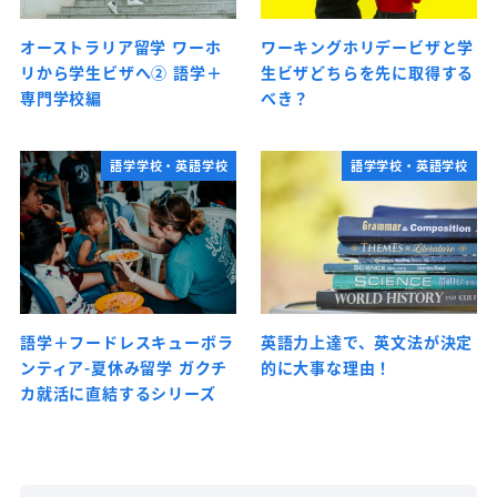
オーストラリア留学 ワーホ
ワーキングホリデービザと学
リから学生ビザへ② 語学＋
生ビザどちらを先に取得する
専門学校編
べき？
語学学校・英語学校
語学学校・英語学校
語学＋フードレスキューボラ
英語力上達で、英文法が決定
ンティア-夏休み留学 ガクチ
的に大事な理由！
カ就活に直結するシリーズ