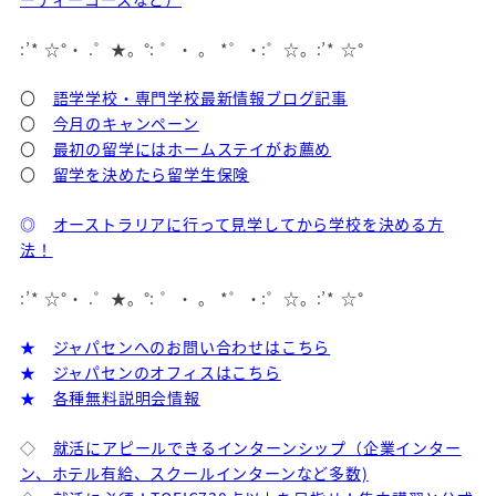
:’* ☆°・ .゜★。°: ゜・ 。 *゜・:゜☆。:’* ☆°
〇
語学学校・専門学校最新情報ブログ記事
〇
今月のキャンペーン
〇
最初の留学にはホームステイがお薦め
〇
留学を決めたら留学生保険
◎
オーストラリアに行って見学してから学校を決める方
法！
:’* ☆°・ .゜★。°: ゜・ 。 *゜・:゜☆。:’* ☆°
★
ジャパセンへのお問い合わせはこちら
★
ジャパセンのオフィスはこちら
★
各種無料説明会情報
◇
就活にアピールできるインターンシップ（企業インター
ン、ホテル有給、スクールインターンなど多数)