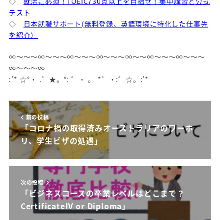
◇
就活に必須！TOEIC730点以上を目指せ！集中講習と公式
テスト
◇
日本就職サポート(無料登録、英語環境に特化した仕事先
を紹介）
∞～～～∞～～～∞～～～∞～～～∞～～∞～～～∞～～～
∞～～～∞
:’* ☆°・ .゜★。°: ゜・ 。 *゜・:゜☆。:’*
前の投稿
「コロナ禍の取得済みオーストラリアのワーホ
リ、学生ビザの処遇」
次の投稿
「ビジネスコースの卒業レベルはどこまで？
CertificateⅣ or Diploma」