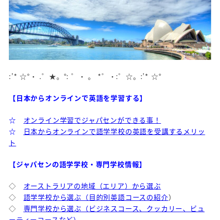
:’* ☆°・ .゜★。°: ゜・ 。 *゜・:゜☆。:’* ☆°
【日本からオンラインで英語を学習する】
☆
オンライン学習でジャパセンができる事！
☆
日本からオンラインで語学学校の英語を受講するメリッ
ト
【ジャパセンの語学学校・専門学校情報】
◇
オーストラリアの地域（エリア）から選ぶ
◇
語学学校から選ぶ（目的別英語コースの紹介
）
◇
専門学校から選ぶ（ビジネスコース、クッカリー、ビュ
ーティーコースなど）