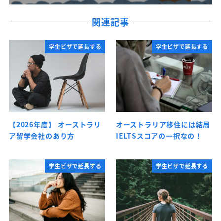
関連記事
学生ビザで延長する
学生ビザで延長する
【2026年度】 オーストラリ
オーストラリア移住には結局
ア留学会社のあり方
IELTSスコアの一択なの！
学生ビザで延長する
学生ビザで延長する