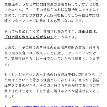
成講座のような日本語教師関連の資格を持っていないと参加
できません。そしてその資格があれば就職活動はできるはず
なので、わざわざプログラム費用を払ってこの有給日本語教
師インターンシップに参加する必要もないのです。
それでも参加したくて、参加されるのですが、
理由はほぼ、
『日本語を教える自信がない』
という事です。
つまり、上記の通りの各日本の養成講座機関の実習に対する
取り組み具合では、教えることに対してアウトラインだけ
で、実際指導するには十分でないことがあり得るという事で
す。
もともとジャパセンの日本語教師養成講座420時間を立ち上げ
たのはそういった背景も理由としてあります。せっかく養成
講座をするのだから、その時に教える自信が持てるように卒
業できればと考え、それが身に着けるような講座仕立てとし
ました。
▶
本物の日本語教師になるのなら実践力がないと意味がな