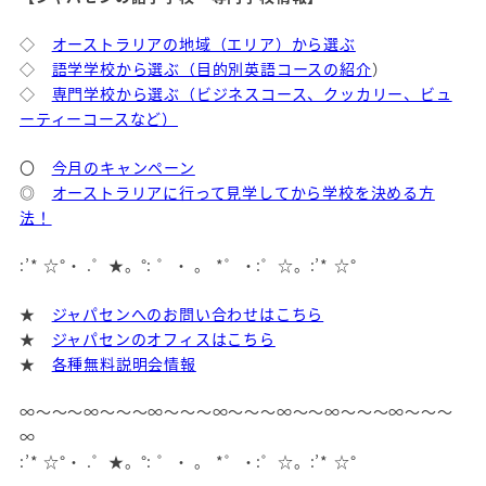
◇
オーストラリアの地域（エリア）から選ぶ
◇
語学学校から選ぶ（目的別英語コースの紹介
）
◇
専門学校から選ぶ（ビジネスコース、クッカリー、ビュ
ーティーコースなど）
〇
今月のキャンペーン
◎
オーストラリアに行って見学してから学校を決める方
法！
:’* ☆°・ .゜★。°: ゜・ 。 *゜・:゜☆。:’* ☆°
★
ジャパセンへのお問い合わせはこちら
★
ジャパセンのオフィスはこちら
★
各種無料説明会情報
∞～～～∞～～～∞～～～∞～～～∞～～∞～～～∞～～～
∞
:’* ☆°・ .゜★。°: ゜・ 。 *゜・:゜☆。:’* ☆°