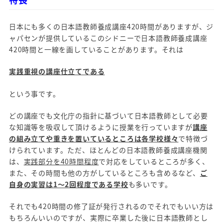
日本にも多くの日本語教師養成講座420時間がありますが、ジ
ャパセンが提供しているこのシドニーで日本語教師養成講座
420時間と一線を画していることがあります。それは
実践重視の講座仕立てである
という事です。
どの講座でも文化庁の指針に基づいて日本語教師として必要
な知識等を吸収して頂けるように授業を行っていますが
講座
の組み立てや重きを置いているところは各学校様々
で特徴づ
けられています。ただ、ほとんどの日本語教師養成講座機関
は、
実践部分を40時間程度
で対応をしているところが多く、
また、その時間も他の方がしているところも含めるなど、
ご
自身の実習は1～2回程度である学校
も多いです。
それでも420時間の修了証が発行されるのでそれでもいい方は
もちろんいいのですが、実際に卒業した後に日本語教師とし