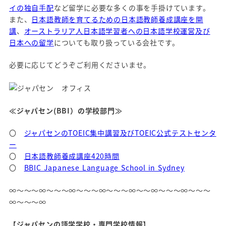
イの独自手配
など留学に必要な多くの事を手掛けています。
また、
日本語教師を育てるための日本語教師養成講座を開
講
、
オーストラリア人日本語学習者への日本語学校運営及び
日本への留学
についても取り扱っている会社です。
必要に応じてどうぞご利用くださいませ。
≪ジャパセン(BBI）の学校部門≫
〇
ジャパセンのTOEIC集中講習及びTOEIC公式テストセンタ
ー
〇
日本語教師養成講座420時間
〇
BBIC Japanese Language School in Sydney
∞～～～∞～～～∞～～～∞～～～∞～～∞～～～∞～～～
∞～～～∞
【ジャパセンの語学学校・専門学校情報】