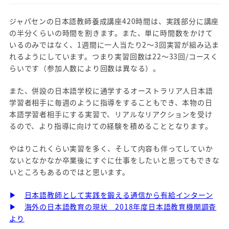
ジャパセンの日本語教師養成講座420時間は、実践部分に講座
の半分くらいの時間を割きます。また、単に時間数をかけて
いるのみではなく、1週間に一人当たり2～3回実習が組み込ま
れるようにしています。つまり実習回数は22～33回/コースく
らいです（参加人数により回数は異なる）。
また、併設の日本語学校に通学するオーストラリア人日本語
学習者相手に毎週のように指導をすることもでき、本物の日
本語学習者相手にする実習で、リアルなリアクションを受け
るので、より指導に向けての経験を積めることとなります。
やはりこれくらい実習を多く、そして内容も伴ってしていか
ないとなかなか卒業後にすぐに仕事をしたいと思ってもできな
いところもあるのではと思います。
▶
日本語教師として実践を鍛える通信から有給インターン
▶
海外の日本語教育の現状 2018年度日本語教育機関調査
より