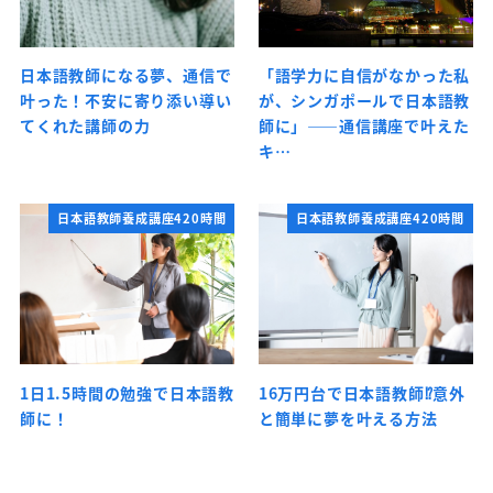
日本語教師になる夢、通信で
「語学力に自信がなかった私
叶った！不安に寄り添い導い
が、シンガポールで日本語教
てくれた講師の力
師に」――通信講座で叶えた
キ…
日本語教師養成講座420時間
日本語教師養成講座420時間
1日1.5時間の勉強で日本語教
16万円台で日本語教師⁉意外
師に！
と簡単に夢を叶える方法