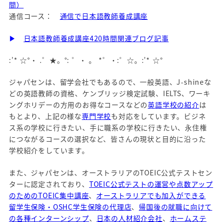
間）
通信コース：
通信で日本語教師養成講座
▶
日本語教師養成講座420時間関連ブログ記事
:’* ☆°・ .゜★。°: ゜・ 。 *゜・:゜☆。:’* ☆°
ジャパセンは、留学会社でもあるので、一般英語、J-shineな
どの英語教師の資格、ケンブリッジ検定試験、IELTS、ワーキ
ングホリデーの方用のお得なコースなどの
英語学校の紹介
は
もとより、上記の様な
専門学校
も対応をしています。ビジネ
ス系の学校に行きたい、手に職系の学校に行きたい、永住権
につながるコースの選択など、皆さんの現状と目的に沿った
学校紹介をしています。
また、ジャパセンは、オーストラリアのTOEIC公式テストセン
ターに認定されており、
TOEIC公式テストの運営や点数アップ
のためのTOEIC集中講座
、
オーストラリアでも加入ができる
留学生保険・OSHC学生保険の代理店
、
帰国後の就職に向けて
の各種インターンシップ
、
日本の人材紹介会社
、
ホームステ