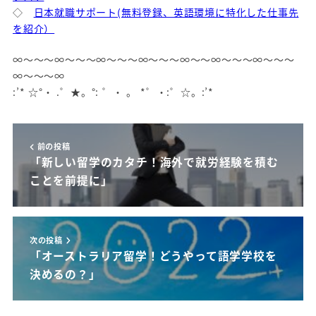
◇
日本就職サポート(無料登録、英語環境に特化した仕事先
を紹介）
∞～～～∞～～～∞～～～∞～～～∞～～∞～～～∞～～～
∞～～～∞
:’* ☆°・ .゜★。°: ゜・ 。 *゜・:゜☆。:’*
前の投稿
「新しい留学のカタチ！海外で就労経験を積む
ことを前提に」
次の投稿
「オーストラリア留学！どうやって語学学校を
決めるの？」