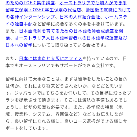
のためのTOEIC集中講座
、
オーストラリアでも加入ができる
留学生保険・OSHC学生保険の代理店
、
帰国後の就職に向けて
の各種インターンシップ
、
日本の人材紹介会社
、
ホームステ
イの独自手配
など留学に必要な多くの事を手掛けています。
また、
日本語教師を育てるための日本語教師養成講座を開
講
、
オーストラリア人日本語学習者への日本語学校運営及び
日本への留学
についても取り扱っている会社です。
また、
日本には東京と大阪にオフィス
を持っているので、日
本でもオーストラリアでもサポートができる会社です。
留学に向けて大事なことは、まずは留学をしたいことの目的
は何か、それにより将来どうされたいか、などだと思いま
す。ジャパセンではそちらをお伺いして、その目標に沿ったプ
ランを提示させて頂きます。そこには渡航の準備もあるでし
ょうし、ビザの知識も必要です。また、各学校の特長（地
域、授業料、システム、雰囲気など）などもお伝えしなが
ら、良い留学になれる様に、良いコース選択ができる様にサ
ポートをしています。