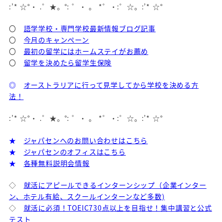
:’* ☆°・ .゜★。°: ゜・ 。 *゜・:゜☆。:’* ☆°
〇
語学学校・専門学校最新情報ブログ記事
〇
今月のキャンペーン
〇
最初の留学にはホームステイがお薦め
〇
留学を決めたら留学生保険
◎
オーストラリアに行って見学してから学校を決める方
法！
:’* ☆°・ .゜★。°: ゜・ 。 *゜・:゜☆。:’* ☆°
★
ジャパセンへのお問い合わせはこちら
★
ジャパセンのオフィスはこちら
★
各種無料説明会情報
◇
就活にアピールできるインターンシップ（企業インター
ン、ホテル有給、スクールインターンなど多数)
◇
就活に必須！TOEIC730点以上を目指せ！集中講習と公式
テスト