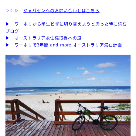
▷▷▷
ジャパセンへのお問い合わせはこちら
▶
ワーホリから学生ビザに切り替えようと思った時に読む
ブログ
▶
オーストラリア永住権取得への道
▶
ワーホリで3年間 and more オーストラリア滞在計画