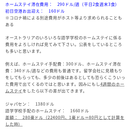
ホームステイ滞在費用： 290ドル/週（平日2食週末3食）
初日空港お出迎え： 160ドル
※コロナ禍による別途費用がホスト等より求められることも
ある
オーストラリアのいろいろな語学学校のホームステイに係る
費用をよろしければ見てみて下さい。公表をしているところ
も多いと思います。
例えば、ホームステイ手配費：300ドル、ホームステイ滞在
費：340ドル/週などの費用も普通です。留学会社に見積もり
をしてもらっても、多少の前後はあるとしても恐らくこういっ
た費用で出てくるのではと思います。因みにもし
4週間のホー
ムステイ
をしたら以下の差が出てきます。
ジャパセン： 1380ドル
語学学校手配のホームステイ： 1660ドル
差額： 280豪ドル（22400円、1豪ドル＝80円として計算を
した時）