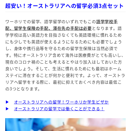
超安い！オーストラリアへの留学必須3点セット
ワーホリでの留学、語学留学のいずれでもこの
語学学校手
配、留学生保険の手配、滞在先の手配は必要
となります。語
学学校は高い英語力を目指さなくても英語環境に慣れるため
にも少しでも英語が使えるようになるためにも必要でしょう
し、身体や携行品等を守るための留学生保険は当然必須で
す。特にオーストラリア含めて海外は医療費がとても高いし、
現在のコロナ禍のことも考えるとやはり加入はしておいた方
良いでしょう。そして、生活に慣れるためにも最初はホーム
ステイに滞在することが何かと便利です。よって、オーストラ
リアへ留学をする際に、最初に抑えておくべき内容は最低こ
の3つとなります。
▶
オーストラリアへの留学！ワーホリか学生ビザか
▶
オーストラリアの留学では働くことができる！