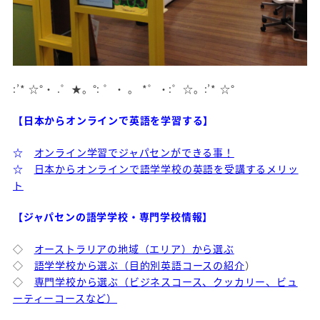
:’* ☆°・ .゜★。°: ゜・ 。 *゜・:゜☆。:’* ☆°
【日本からオンラインで英語を学習する】
☆
オンライン学習でジャパセンができる事！
☆
日本からオンラインで語学学校の英語を受講するメリッ
ト
【ジャパセンの語学学校・専門学校情報】
◇
オーストラリアの地域（エリア）から選ぶ
◇
語学学校から選ぶ（目的別英語コースの紹介
）
◇
専門学校から選ぶ（ビジネスコース、クッカリー、ビュ
ーティーコースなど）