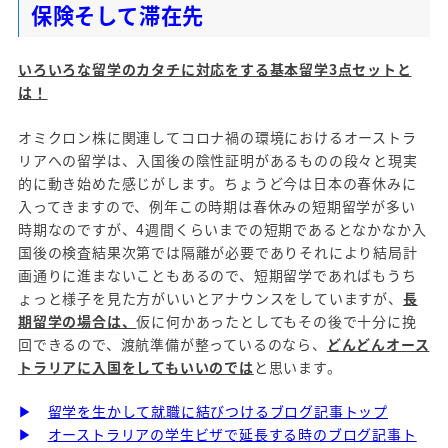
保険そして滞在先
いろいろな留学のカタチに対応をする基本留学3点セットと
は！
オミクロン株に関連してコロナ禍の環境におけるオーストラ
リアへの留学は、入国後の陰性証明があるものの段々と現実
的に動き始めた感じがします。ちょうど今は日本の春休みに
入ってきますので、例年この時期は春休みの短期留学が多い
時期なのですが、4週間くらいまでの短期であるとなかなか入
国後の検査結果次第では隔離が必要でありそれにより結局計
画通りに進まないこともあるので、短期留学であればもうち
ょっと様子を見た方がいいとアナウンスをしていますが、
長
期留学の場合は、
仮に何かあったとしてもその後で十分に挽
回できるので、渡航準備が整っているのなら、
どんどんオース
トラリアに入国をしてもいいのでは
と思います。
▶
留学を生かして就職に結びつけるブログ記事トップ
▶
オーストラリアの学生ビザで延長する時のブログ記事ト