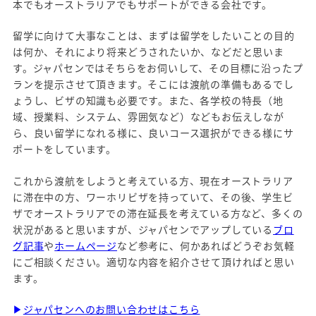
本でもオーストラリアでもサポートができる会社です。
留学に向けて大事なことは、まずは留学をしたいことの目的
は何か、それにより将来どうされたいか、などだと思いま
す。ジャパセンではそちらをお伺いして、その目標に沿ったプ
ランを提示させて頂きます。そこには渡航の準備もあるでし
ょうし、ビザの知識も必要です。また、各学校の特長（地
域、授業料、システム、雰囲気など）などもお伝えしなが
ら、良い留学になれる様に、良いコース選択ができる様にサ
ポートをしています。
これから渡航をしようと考えている方、現在オーストラリア
に滞在中の方、ワーホリビザを持っていて、その後、学生ビ
ザでオーストラリアでの滞在延長を考えている方など、多くの
状況があると思いますが、ジャパセンでアップしている
ブロ
グ記事
や
ホームページ
など参考に、何かあればどうぞお気軽
にご相談ください。適切な内容を紹介させて頂ければと思い
ます。
▶
ジャパセンへのお問い合わせはこちら