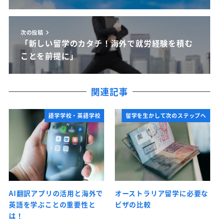
次の投稿
「新しい留学のカタチ！海外で就労経験を積む
ことを前提に」
関連記事
語学学校・英語学校
留学を生かして次のステップへ
AI翻訳アプリの活用と海外で
オーストラリア留学に必要な
英語を学ぶことの重要性と
ビザの比較
は！