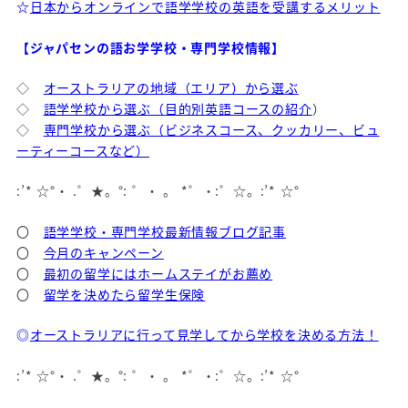
☆
日本からオンラインで語学学校の英語を受講するメリット
【ジャパセンの語お学学校・専門学校情報】
◇
オーストラリアの地域（エリア）から選ぶ
◇
語学学校から選ぶ（目的別英語コースの紹介
）
◇
専門学校から選ぶ（ビジネスコース、クッカリー、ビュ
ーティーコースなど）
:’* ☆°・ .゜★。°: ゜・ 。 *゜・:゜☆。:’* ☆°
〇
語学学校・専門学校最新情報ブログ記事
〇
今月のキャンペーン
〇
最初の留学にはホームステイがお薦め
〇
留学を決めたら留学生保険
◎
オーストラリアに行って見学してから学校を決める方法！
:’* ☆°・ .゜★。°: ゜・ 。 *゜・:゜☆。:’* ☆°