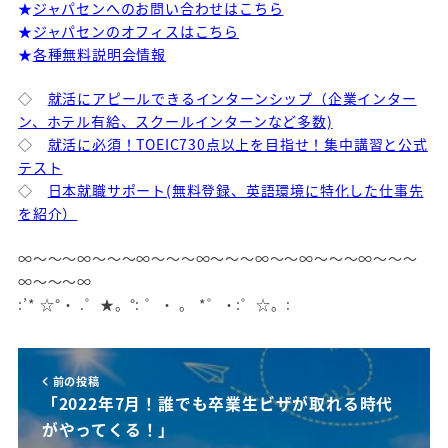
★
ジャパセンへのお問い合わせはこちら
★
ジャパセンのオフィスはこちら
★
各種無料説明会情報
◇
就活にアピールできるインターンシップ（企業インター
ン、ホテル有給、スクールインターンなど多数)
◇
就活に必須！TOEIC730点以上を目指せ！集中講習と公式
テスト
◇
日本就職サポート(無料登録、英語環境に特化した仕事先
を紹介）
∞～～～∞～～～∞～～～∞～～～∞～～∞～～～∞～～～
∞～～～∞
:’* ☆°・ .゜★。°: ゜・ 。 *゜・:゜☆。:
前の投稿
「2022年7月！誰でも卒業生ビザが取れる時代
がやってくる！」