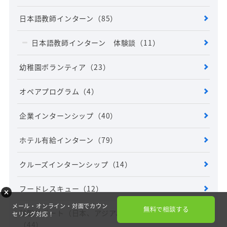
日本語教師インターン
（85）
日本語教師インターン 体験談
（11）
幼稚園ボランティア
（23）
オペアプログラム
（4）
企業インターンシップ
（40）
ホテル有給インターン
（79）
クルーズインターンシップ
（14）
フードレスキュー
（12）
メール・オンライン・対面でカウン
無料で相談する
就職サポート（日本、アジア、オーストラリア）
セリング対応！
（44）