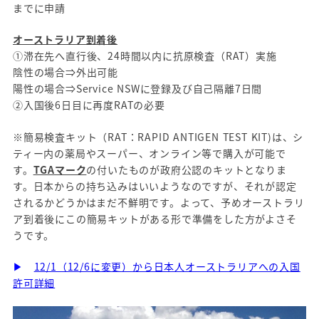
までに申請
オーストラリア到着後
①滞在先へ直行後、24時間以内に抗原検査（RAT）実施
陰性の場合⇒外出可能
陽性の場合⇒Service NSWに登録及び自己隔離7日間
②入国後6日目に再度RATの必要
※簡易検査キット（RAT：RAPID ANTIGEN TEST KIT)は、シ
ティー内の薬局やスーパー、オンライン等で購入が可能で
す。
TGAマーク
の付いたものが政府公認のキットとなりま
す。日本からの持ち込みはいいようなのですが、それが認定
されるかどうかはまだ不鮮明です。よって、予めオーストラリ
ア到着後にこの簡易キットがある形で準備をした方がよさそ
うです。
▶
12/1（12/6に変更）から日本人オーストラリアへの入国
許可詳細