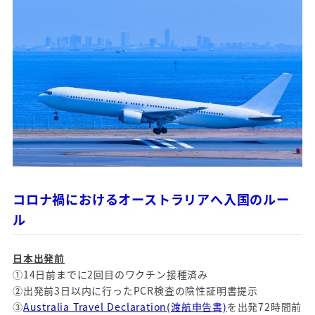
コロナ禍におけるオーストラリアへ入国のルー
ル
日本出発前
①14日前までに2回目のワクチン接種済み
②出発前3日以内に行ったPCR検査の陰性証明書提示
③
Australia Travel Declaration(渡航申告書)
を出発72時間前