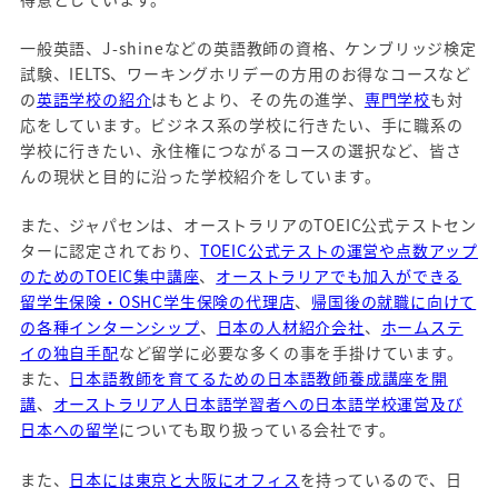
一般英語、J-shineなどの英語教師の資格、ケンブリッジ検定
試験、IELTS、ワーキングホリデーの方用のお得なコースなど
の
英語学校の紹介
はもとより、その先の進学、
専門学校
も対
応をしています。ビジネス系の学校に行きたい、手に職系の
学校に行きたい、永住権につながるコースの選択など、皆さ
んの現状と目的に沿った学校紹介をしています。
また、ジャパセンは、オーストラリアのTOEIC公式テストセン
ターに認定されており、
TOEIC公式テストの運営や点数アップ
のためのTOEIC集中講座
、
オーストラリアでも加入ができる
留学生保険・OSHC学生保険の代理店
、
帰国後の就職に向けて
の各種インターンシップ
、
日本の人材紹介会社
、
ホームステ
イの独自手配
など留学に必要な多くの事を手掛けています。
また、
日本語教師を育てるための日本語教師養成講座を開
講
、
オーストラリア人日本語学習者への日本語学校運営及び
日本への留学
についても取り扱っている会社です。
また、
日本には東京と大阪にオフィス
を持っているので、日