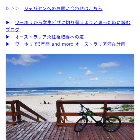
▷▷▷
ジャパセンへのお問い合わせはこちら
▶
ワーホリから学生ビザに切り替えようと思った時に読む
ブログ
▶
オーストラリア永住権取得への道
▶
ワーホリで3年間 and more オーストラリア滞在計画