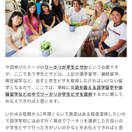
今回挙げたテーマの
ワーホリか学生ビザか
というお題です
が、ここで言う学生ビザとは、上記の進学留学、継続留学、
移住留学など、自ずと学生ビザを取得しなければいけない留
学となるので、ここでは、単純に英
語を鍛える語学留学や体
験留学などの中でワーホリか学生ビザを選択
するかに関して
お伝えできればと思います。
いわゆる短期から1年間くらいで英語はある程度習得したいの
で語学学校には必ず行く場合でワーホリを選択した方良いの
か学生ビザで行った方がいいのかなどをお伝えできればと思