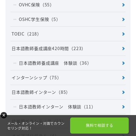
OVHC保険
（55）
OSHC学生保険
（5）
TOEIC
（218）
日本語教師養成講座420時間
（223）
日本語教師養成講座 体験談
（36）
インターンシップ
（75）
日本語教師インターン
（85）
日本語教師インターン 体験談
（11）
幼稚園ボランティア
（23）
メール・オンライン・対面でカウン
無料で相談する
セリング対応！
オペアプログラム
（4）