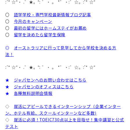
:’* ☆°・ .゜★。°: ゜・ 。 *゜・:゜☆。:’* ☆°
〇
語学学校・専門学校最新情報ブログ記事
〇
今月のキャンペーン
〇
最初の留学にはホームステイがお薦め
〇
留学を決めたら留学生保険
◎
オーストラリアに行って見学してから学校を決める方
法！
:’* ☆°・ .゜★。°: ゜・ 。 *゜・:゜☆。:’* ☆°
★
ジャパセンへのお問い合わせはこちら
★
ジャパセンのオフィスはこちら
★
各種無料説明会情報
◇
就活にアピールできるインターンシップ（企業インター
ン、ホテル有給、スクールインターンなど多数)
◇
就活に必須！TOEIC730点以上を目指せ！集中講習と公式
テスト