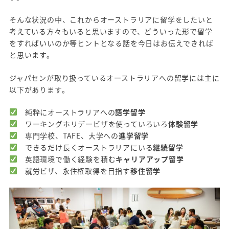
そんな状況の中、これからオーストラリアに留学をしたいと
考えている方々もいると思いますので、どういった形で留学
をすればいいのか等ヒントとなる話を今日はお伝えできれば
と思います。
ジャパセンが取り扱っているオーストラリアへの留学には主に
以下があります。
純粋にオーストラリアへの
語学留学
ワーキングホリデービザを使っていろいろ
体験留学
専門学校、TAFE、大学への
進学留学
できるだけ長くオーストラリアにいる
継続留学
英語環境で働く経験を積む
キャリアアップ留学
就労ビザ、永住権取得を目指す
移住留学