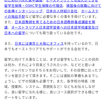
のためのTOEIC集中講座
、
オーストラリアでも加入ができる
留学生保険・OSHC学生保険の代理店
、
帰国後の就職に向けて
の各種インターンシップ
、
日本の人材紹介会社
、
ホームステ
イの独自手配
など留学に必要な多くの事を手掛けています。
また、
日本語教師を育てるための日本語教師養成講座を開
講
、
オーストラリア人日本語学習者への日本語学校運営及び
日本への留学
についても取り扱っている会社です。
また、
日本には東京と大阪にオフィス
を持っているので、日
本でもオーストラリアでもサポートができる会社です。
留学に向けて大事なことは、まずは留学をしたいことの目的
は何か、それにより将来どうされたいか、などだと思いま
す。ジャパセンではそちらをお伺いして、その目標に沿ったプ
ランを提示させて頂きます。そこには渡航の準備もあるでし
ょうし、ビザの知識も必要です。また、各学校の特長（地
域、授業料、システム、雰囲気など）などもお伝えしなが
ら、良い留学になれる様に、良いコース選択ができる様にサ
ポートをしています。