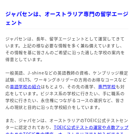
ジャパセンは、オーストラリア専門の留学エージ
ェント
ジャパセンは、長年、留学エージェントとして運営してきて
います。上記の様な必要な情報を多く兼ね備えていますし、
その情報を基に皆さんのご希望に沿った適した学校の案内を
得意としています。
一般英語、J-shineなどの英語教師の資格、ケンブリッジ検定
試験、IELTS、ワーキングホリデーの方用のお得なコースなど
の
英語学校の紹介
はもとより、その先の進学、
専門学校
も対
応をしています。ビジネス系の学校に行きたい、手に職系の
学校に行きたい、永住権につながるコースの選択など、皆さ
んの現状と目的に沿った学校紹介をしています。
また、ジャパセンは、オーストラリアのTOEIC公式テストセン
ターに認定されており、
TOEIC公式テストの運営や点数アップ