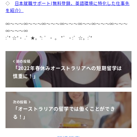
◇
日本就職サポート(無料登録、英語環境に特化した仕事先
を紹介）
∞～～～∞～～～∞～～～∞～～～∞～～∞～～～∞～～～
∞～～～∞
:’* ☆°・ .゜★。°: ゜・ 。 *゜・:゜☆。:’*
前の投稿
「2022年春休みオーストラリアへの短期留学は
慎重に！」
次の投稿
「オーストラリアの留学では働くことができ
る！」