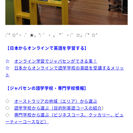
:’* ☆°・ .゜★。°: ゜・ 。 *゜・:゜☆。:’* ☆°
【日本からオンラインで英語を学習する】
☆
オンライン学習でジャパセンができる事！
☆
日本からオンラインで語学学校の英語を受講するメリッ
ト
【ジャパセンの語学学校・専門学校情報】
◇
オーストラリアの地域（エリア）から選ぶ
◇
語学学校から選ぶ（目的別英語コースの紹介
）
◇
専門学校から選ぶ（ビジネスコース、クッカリー、ビュ
ーティーコースなど）