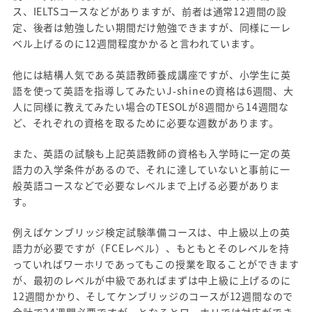
ス、IELTSコースなどがありますが、前者は通常12週間の設
定、後者は勉強したい期間だけ勉強できますが、同様に一レ
ベル上げるのに12週間程度かかると言われています。
他には結構人気である英語教師養成講座ですが、小学生に英
語を使って英語を指導してみたいJ-shineの資格は6週間、大
人に同様に教えてみたい場合のTESOLが8週間から14週間な
ど、それぞれの資格を取るために必要な週数があります。
また、英語の試験も上記英語教師の資格も入学時に一定の英
語力の入学条件があるので、それに達していないと事前に一
般英語コースなどで必要なレベルまで上げる必要がありま
す。
例えばケンブリッジ検定試験準備コースは、中上級以上の英
語力が必要ですが（FCEレベル）、もともとそのレベルを持
っていればワーホリであってもこの授業を取ることができます
が、最初のレベルが中級であればまずは中上級に上げるのに
12週間かかり、そしてケンブリッジのコースが12週間なので