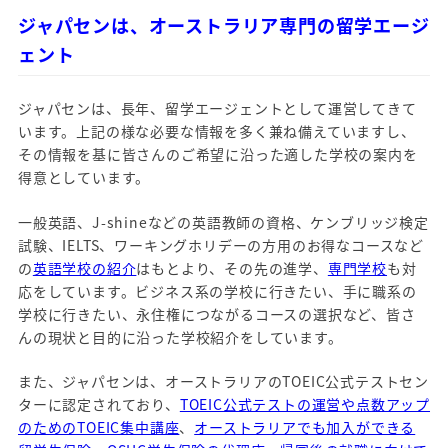
ジャパセンは、オーストラリア専門の留学エージ
ェント
ジャパセンは、長年、留学エージェントとして運営してきて
います。上記の様な必要な情報を多く兼ね備えていますし、
その情報を基に皆さんのご希望に沿った適した学校の案内を
得意としています。
一般英語、J-shineなどの英語教師の資格、ケンブリッジ検定
試験、IELTS、ワーキングホリデーの方用のお得なコースなど
の
英語学校の紹介
はもとより、その先の進学、
専門学校
も対
応をしています。ビジネス系の学校に行きたい、手に職系の
学校に行きたい、永住権につながるコースの選択など、皆さ
んの現状と目的に沿った学校紹介をしています。
また、ジャパセンは、オーストラリアのTOEIC公式テストセン
ターに認定されており、
TOEIC公式テストの運営や点数アップ
のためのTOEIC集中講座
、
オーストラリアでも加入ができる