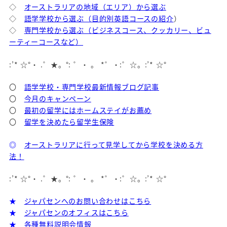
◇
オーストラリアの地域（エリア）から選ぶ
◇
語学学校から選ぶ（目的別英語コースの紹介
）
◇
専門学校から選ぶ（ビジネスコース、クッカリー、ビュ
ーティーコースなど）
:’* ☆°・ .゜★。°: ゜・ 。 *゜・:゜☆。:’* ☆°
〇
語学学校・専門学校最新情報ブログ記事
〇
今月のキャンペーン
〇
最初の留学にはホームステイがお薦め
〇
留学を決めたら留学生保険
◎
オーストラリアに行って見学してから学校を決める方
法！
:’* ☆°・ .゜★。°: ゜・ 。 *゜・:゜☆。:’* ☆°
★
ジャパセンへのお問い合わせはこちら
★
ジャパセンのオフィスはこちら
★
各種無料説明会情報