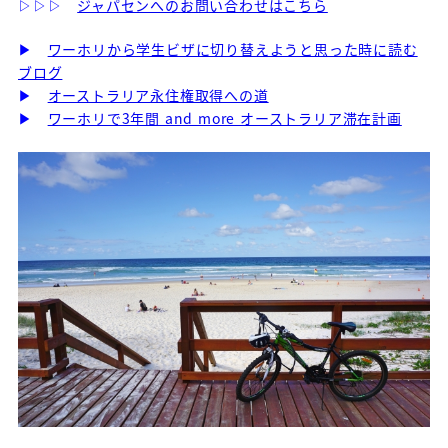
▷▷▷
ジャパセンへのお問い合わせはこちら
▶
ワーホリから学生ビザに切り替えようと思った時に読む
ブログ
▶
オーストラリア永住権取得への道
▶
ワーホリで3年間 and more オーストラリア滞在計画