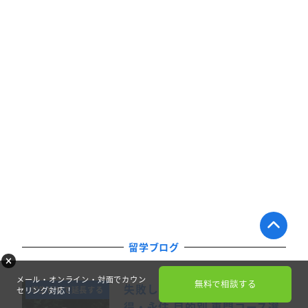
留学ブログ
メール・オンライン・対面でカウン
無料で相談する
失敗しない。滞在延長・資格取
学生ビザで延長する
セリング対応！
得・永住 目的別 専門コース選