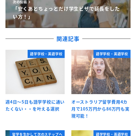
次の投稿
「安くあとちょっとだけ学生ビザで延長をした
い方！」
関連記事
語学学校・英語学校
語学学校・英語学校
週4日～5日も語学学校に通い
オーストラリア留学費用4カ
たくない・・を叶える選択
月で105万円から86万円も実
現可能！
留学を生かして次のステップへ
語学学校・英語学校