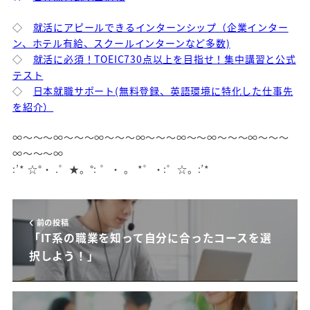
◇
就活にアピールできるインターンシップ（企業インター
ン、ホテル有給、スクールインターンなど多数)
◇
就活に必須！TOEIC730点以上を目指せ！集中講習と公式
テスト
◇
日本就職サポート(無料登録、英語環境に特化した仕事先
を紹介）
∞～～～∞～～～∞～～～∞～～～∞～～∞～～～∞～～～
∞～～～∞
:’* ☆°・ .゜★。°: ゜・ 。 *゜・:゜☆。:’*
前の投稿
「IT系の職業を知って自分に合ったコースを選
択しよう！」