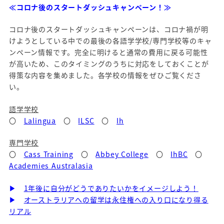
≪コロナ後のスタートダッシュキャンペーン！≫
コロナ後のスタートダッシュキャンペーンは、コロナ禍が明
けようとしている中での最後の各語学学校/専門学校等のキャ
ンペーン情報です。完全に明けると通常の費用に戻る可能性
が高いため、このタイミングのうちに対応をしておくことが
得策な内容を集めました。各学校の情報をぜひご覧くださ
い。
語学学校
〇
Lalingua
〇
ILSC
〇
Ih
専門学校
〇
Cass Training
〇
Abbey College
〇
IhBC
〇
Academies Australasia
▶
1年後に自分がどうでありたいかをイメージしよう！
▶
オーストラリアへの留学は永住権への入り口になり得る
リアル