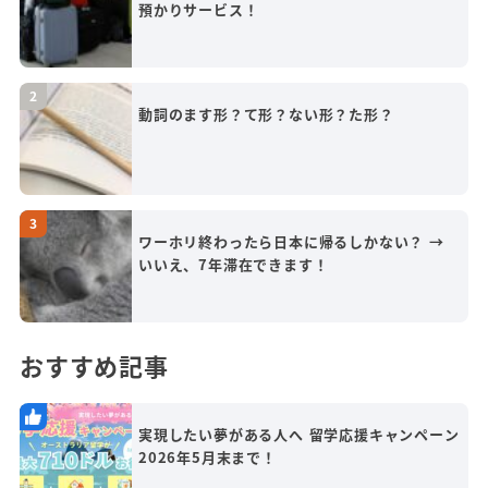
預かりサービス！
動詞のます形？て形？ない形？た形？
ワーホリ終わったら日本に帰るしかない？ →
いいえ、7年滞在できます！
おすすめ記事
実現したい夢がある人へ 留学応援キャンペーン
2026年5月末まで！