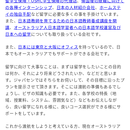
留学生保険・OSHC学生保険の代理店
、
帰国後の就職に向けて
の各種インターンシップ
、
日本の人材紹介会社
、
ホームステ
イの独自手配
など留学に必要な多くの事を手掛けています。
また、
日本語教師を育てるための日本語教師養成講座を開
講
、
オーストラリア人日本語学習者への日本語学校運営及び
日本への留学
についても取り扱っている会社です。
また、
日本には東京と大阪にオフィス
を持っているので、日
本でもオーストラリアでもサポートができる会社です。
留学に向けて大事なことは、まずは留学をしたいことの目的
は何か、それにより将来どうされたいか、などだと思いま
す。ジャパセンではそちらをお伺いして、その目標に沿ったプ
ランを提示させて頂きます。そこには渡航の準備もあるでし
ょうし、ビザの知識も必要です。また、各学校の特長（地
域、授業料、システム、雰囲気など）などもお伝えしなが
ら、良い留学になれる様に、良いコース選択ができる様にサ
ポートをしています。
これから渡航をしようと考えている方、現在オーストラリア