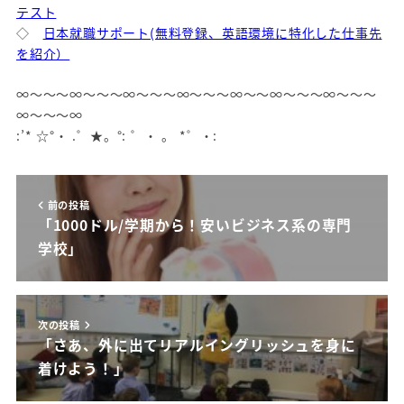
テスト
◇
日本就職サポート(無料登録、英語環境に特化した仕事先
を紹介）
∞～～～∞～～～∞～～～∞～～～∞～～∞～～～∞～～～
∞～～～∞
:’* ☆°・ .゜★。°: ゜・ 。 *゜・:
前の投稿
「1000ドル/学期から！安いビジネス系の専門
学校」
次の投稿
「さあ、外に出てリアルイングリッシュを身に
着けよう！」