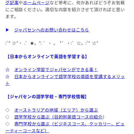
グ記事
や
ホームページ
など参考に、何かあればどうぞお気軽
にご相談ください。適切な内容を紹介させて頂ければと思い
ます。
▶
ジャパセンへのお問い合わせはこちら
:’* ☆°・ .゜★。°: ゜・ 。 *゜・:゜☆。:’* ☆°
【日本からオンラインで英語を学習する】
☆
オンライン学習でジャパセンができる事！
☆
日本からオンラインで語学学校の英語を受講するメリッ
ト
【ジャパセンの語学学校・専門学校情報】
◇
オーストラリアの地域（エリア）から選ぶ
◇
語学学校から選ぶ（目的別英語コースの紹介
）
◇
専門学校から選ぶ（ビジネスコース、クッカリー、ビュ
ーティーコースなど）