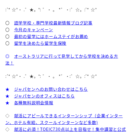
:’* ☆°・ .゜★。°: ゜・ 。 *゜・:゜☆。:’* ☆°
〇
語学学校・専門学校最新情報ブログ記事
〇
今月のキャンペーン
〇
最初の留学にはホームステイがお薦め
〇
留学を決めたら留学生保険
◎
オーストラリアに行って見学してから学校を決める方
法！
:’* ☆°・ .゜★。°: ゜・ 。 *゜・:゜☆。:’* ☆°
★
ジャパセンへのお問い合わせはこちら
★
ジャパセンのオフィスはこちら
★
各種無料説明会情報
◇
就活にアピールできるインターンシップ（企業インター
ン、ホテル有給、スクールインターンなど多数)
◇
就活に必須！TOEIC730点以上を目指せ！集中講習と公式