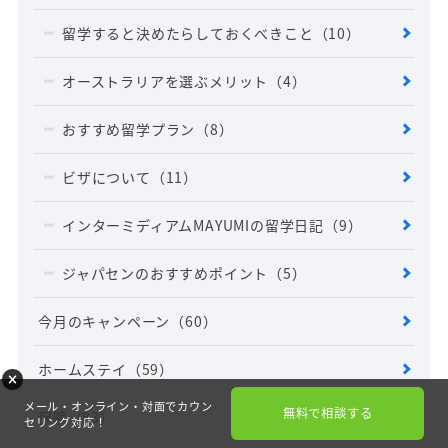
留学すると決めたらしておくべきこと
（10）
オーストラリアを選ぶメリット
（4）
おすすめ留学プラン
（8）
ビザについて
（11）
インターミディアムMAYUMIの留学日記
（9）
ジャパセンのおすすめポイント
（5）
今月のキャンペーン
（60）
ホームステイ
（59）
メール・オンライン・対面でカウン
無料で相談する
保険
（83）
セリング対応！