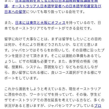
また、
日本語教師を育てるための日本語教師養成講座を開
講
、
オーストラリア人日本語学習者への日本語学校運営及び
日本への留学
についても取り扱っている会社です。
また、
日本には東京と大阪にオフィス
を持っているので、日
本でもオーストラリアでもサポートができる会社です。
留学に向けて大事なことは、まずは留学をしたいことの目的
は何か、それにより将来どうされたいか、などだと思いま
す。ジャパセンではそちらをお伺いして、その目標に沿ったプ
ランを提示させて頂きます。そこには渡航の準備もあるでし
ょうし、ビザの知識も必要です。また、各学校の特長（地
域、授業料、システム、雰囲気など）などもお伝えしなが
ら、良い留学になれる様に、良いコース選択ができる様にサ
ポートをしています。
これから渡航をしようと考えている方、現在オーストラリア
に滞在中の方、ワーホリビザを持っていて、その後、学生ビ
ザでオーストラリアでの滞在延長を考えている方など、多くの
状況があると思いますが、ジャパセンでアップしている
ブロ