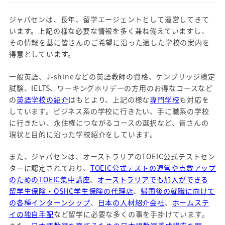
ジャパセンは、長年、留学エージェントとして運営してきて
います。上記の様な必要な情報を多く兼ね備えていますし、
その情報を基に皆さんのご希望に沿った適した学校の案内を
得意としています。
一般英語、J-shineなどの英語教師の資格、ケンブリッジ検定
試験、IELTS、ワーキングホリデーの方用のお得なコースなど
の
英語学校の紹介
はもとより、上記の様な
専門学校
も対応を
しています。ビジネス系の学校に行きたい、手に職系の学校
に行きたい、永住権につながるコースの選択など、皆さんの
現状と目的に沿った学校紹介をしています。
また、ジャパセンは、オーストラリアのTOEIC公式テストセン
ターに認定されており、
TOEIC公式テストの運営や点数アップ
のためのTOEIC集中講座
、
オーストラリアでも加入ができる
留学生保険・OSHC学生保険の代理店
、
帰国後の就職に向けて
の各種インターンシップ
、
日本の人材紹介会社
、
ホームステ
イの独自手配
など留学に必要な多くの事を手掛けています。