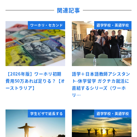
関連記事
ワーホリ・セカンド
語学学校・英語学校
【2026年版】ワーホリ初期
語学＋日本語教師アシスタン
費用50万あれば足りる？【オ
ト-休学留学 ガクチカ就活に
ーストラリア】
直結するシリーズ（ワーホ
リ…
学生ビザで延長する
語学学校・英語学校