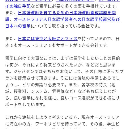
イの独自手配
など留学に必要な多くの事を手掛けています。
また、
日本語教師を育てるための日本語教師養成講座を開
講
、
オーストラリア人日本語学習者への日本語学校運営及び
日本への留学
についても取り扱っている会社です。
また、
日本には東京と大阪にオフィス
を持っているので、日
本でもオーストラリアでもサポートができる会社です。
留学に向けて大事なことは、まずは留学をしたいことの目的
は何か、それにより将来どうされたいか、などだと思いま
す。ジャパセンではそちらをお伺いして、その目標に沿ったプ
ランを提示させて頂きます。そこには渡航の準備もあるでし
ょうし、ビザの知識も必要です。また、各学校の特長（地
域、授業料、システム、雰囲気など）などもお伝えしなが
ら、良い留学になれる様に、良いコース選択ができる様にサ
ポートをしています。
これから渡航をしようと考えている方、現在オーストラリア
に滞在中の方、ワーホリビザを持っていて、その後、学生ビ