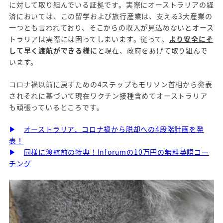
に対して取り組んでいる証拠です。実際にオーストラリアの経
済においては、この留学および旅行産業は、支える3大産業の
一つとも言われており、そこからの収入が見込めないとオース
トラリアは実際には困ってしまいます。従って、
より安全にそ
して早く渡航ができる様に
と現在、政府をあげて取り組んで
います。
コロナ禍以前に戻すための4ステップもモリソン首相から発表
されそれに基づいて現在ワクチン接種含めてオーストラリア
も頑張っているところです。
▶
オーストラリア、コロナ禍から脱却への4段階計画を発
表！
▶
同様に渡航前の特典！Inforumの10万円の無料英語コー
チング