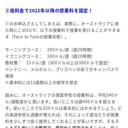
②低料金で2022年以降の授業料を固定！
①のお申込さえしてしまえば、実際に、オーストラリアに来
た時にこのEUで、以下の授業料で授業を受けることができま
す（Face to Faceの授業形態）。
モーニングコース： 200ドル/週（週20時間）
イブニングコース： 180ドル/週（週20時間）
教材費： 15ドル/週（300ドル以上は300ドルで固定）
※シドニー、メルボルン、ブリスベンの全てのキャンパスで
適用
※基本的には12週間以上の就学を想定
因みに、オーストラリアの英語学校の授業料は、平均340ド
ル/週程度かと思います。高いところは週400ドルを超えま
す。安いところでも250ドルは基本的にはかかるでしょう。ど
の英語学校も週数が増えれば、それによって週当たりの授業
料を少しずつ安く提供してくれることが多いですが、そもそ
も
とても安いこの費用で、最初から固定される
ことは、恐ら