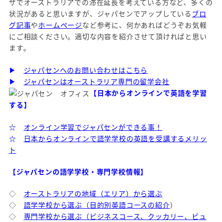
ザでオーストラリアでの滞在延長を考えている方など、多くの
状況があると思いますが、ジャパセンでアップしている
ブロ
グ記事
や
ホームページ
など参考に、何かあればどうぞお気軽
にご相談ください。適切な内容を紹介させて頂ければと思い
ます。
▶
ジャパセンへのお問い合わせはこちら
▶
ジャパセンはオーストラリア専門の留学会社
【日本からオンラインで英語を学習
する】
☆
オンライン学習でジャパセンができる事！
☆
日本からオンラインで語学学校の英語を受講するメリッ
ト
【ジャパセンの語学学校・専門学校情報】
◇
オーストラリアの地域（エリア）から選ぶ
◇
語学学校から選ぶ（目的別英語コースの紹介
）
◇
専門学校から選ぶ（ビジネスコース、クッカリー、ビュ