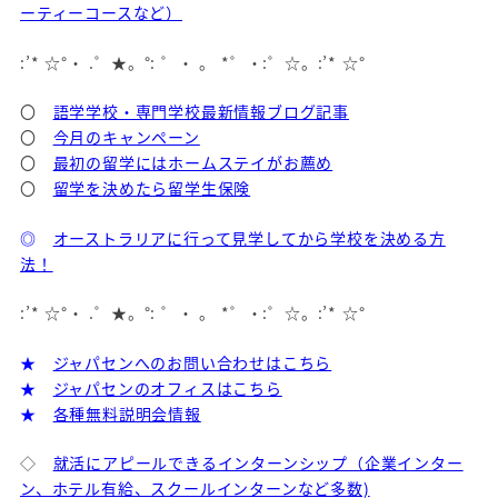
ーティーコースなど）
:’* ☆°・ .゜★。°: ゜・ 。 *゜・:゜☆。:’* ☆°
〇
語学学校・専門学校最新情報ブログ記事
〇
今月のキャンペーン
〇
最初の留学にはホームステイがお薦め
〇
留学を決めたら留学生保険
◎
オーストラリアに行って見学してから学校を決める方
法！
:’* ☆°・ .゜★。°: ゜・ 。 *゜・:゜☆。:’* ☆°
★
ジャパセンへのお問い合わせはこちら
★
ジャパセンのオフィスはこちら
★
各種無料説明会情報
◇
就活にアピールできるインターンシップ（企業インター
ン、ホテル有給、スクールインターンなど多数)