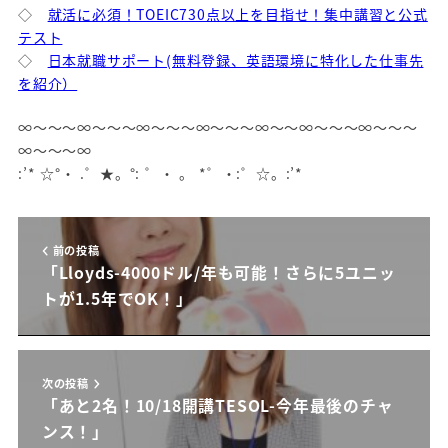
◇
就活に必須！TOEIC730点以上を目指せ！集中講習と公式
テスト
◇
日本就職サポート(無料登録、英語環境に特化した仕事先
を紹介）
∞～～～∞～～～∞～～～∞～～～∞～～∞～～～∞～～～
∞～～～∞
:’* ☆°・ .゜★。°: ゜・ 。 *゜・:゜☆。:’*
前の投稿
「Lloyds-4000ドル/年も可能！さらに5ユニッ
トが1.5年でOK！」
次の投稿
「あと2名！10/18開講TESOL-今年最後のチャ
ンス！」