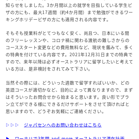
知らせをしました。3か月間以上の就学を目指している学生ビ
ザの方にも、最大17週間（約4か月間）まで勉強ができるワー
キングホリデービザの方にも適用される内容です。
そもそも授業料がとてつもなく安く、尚且つ、日本にいる間
のフリーレッスンや、コロナ禍に関わる渡航の難しさからの
コーススタート変更などの費用無料など、現状を鑑みて、多く
の特典を付けている内容です。2021年12月31日までの特典で
すので、来年以降は必ずオーストラリアに留学したいと考えて
いる方は、是非検討をされてみて下さい。
当然その際には、どういった週数で留学すればいいか、どの
英語コースが適切かなど、目的によって異なりますので、まず
はそういったお問合せから始まると思います。良い形でプラ
ン立てができる様にできるだけサポートをさせて頂ければと
思いますので、どうぞお気軽にご連絡ください。
▷▷▷
ジャパセンへのお問い合わせはこちら
▶
ワーホリで3年間 and more オーストラリア滞在計画