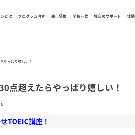
センとは
プログラム内容
都市情報
学校一覧
独自のサポート
体験
えたらやっぱり嬉しい！
！730点超えたらやっぱり嬉しい！
リー
IC
せTOEIC講座！