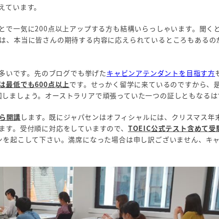
えています。
とで一気に200点以上アップする方も結構いらっしゃいます。聞く
は、本当に皆さんの期待する内容に応えられているところもあるの
が多いです。先のブログでも挙げた
キャビンアテンダントを目指す方
は最低でも600点以上
です。せっかく留学に来ているのですから、
に帰国しましょう。オーストラリアで頑張っていた一つの証しともなる
から開講
します。既にジャパセンはオフィシャルには、クリスマス年
ます。受付順に対応をしていますので、
TOEIC公式テスト含めて
ンを起こして下さい。満席になった場合は申し訳ございません、キ