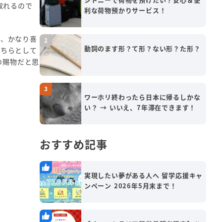
取れるので
利な荷物預かりサービス！
で、かなり喜
動詞のます形？て形？ない形？た形？
こちらとして
の賜物だと思
ワーホリ終わったら日本に帰るしかな
い？ → いいえ、7年滞在できます！
おすすめ記事
実現したい夢がある人へ 留学応援キャ
ンペーン 2026年5月末まで！