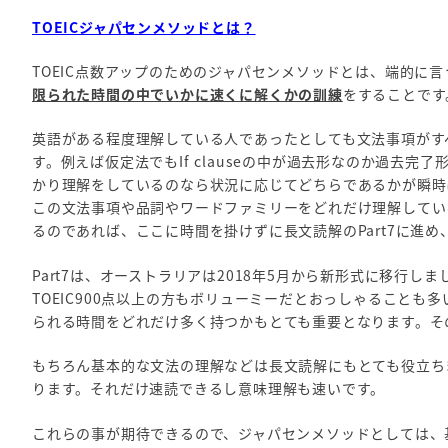
TOEICジャパセンメソッドとは？
TOEIC点数アップのためのジャパセンメソッドとは、端的に言
限られた時間の中でいかに速くに解くかの訓練
をすることです
英語がある程度理解している人であったとしても文法事項がす
す。例えば仮定法でもIf clauseの中が過去形なのか過去
かり理解をしているのなら状況に応じてどちらであるかが瞬時にわか
この文法事項や品詞やワードファミリーをどれだけ理解してい
るのであれば、ここに時間を掛けずに長文読解のPart7に進
Part7は、オーストラリアは2018年5月から新形式に移行し
TOEIC900点以上の方もボリューミーだとおっしゃることも
られる時間をどれだけ多く持つかもとても重要となります。その
もちろん基本的な文法の理解などは長文読解にもとても役立ち
ります。それだけ速読できるし意味理解も速いです。
これらの事が期待できるので、ジャパセンメソッドとしては、