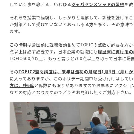
していく事を教える、いわゆる
ジャパセンメソッドの習得
を教
それらを授業で経験し、しっかりと理解して、訓練を続けるこ
か対策として受けていないとおっしゃる方も多く、その意味で
ます。
この時期は帰国前に就職活動含めてTOEICの点数が必要な方
点以上は必ず必要です。日本企業の就職にも
履歴書に書けるの
TOEIC600点以上、もっと言うと700点以上を取って日本
その
TOEIC2週間講座は、来年は最初の月曜日1月4日（月）
に入っておりますが、このホリデー期間中も受け付けはしてい
方は、残6席
と席数にも限りがありますのでお早めにアクショ
などの対応となりますのでどうぞお見逃し無くご対応下さい。