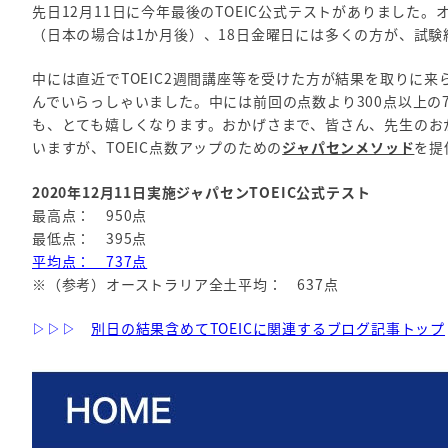
先日12月11日に今年最後のTOEIC公式テストがありまし
（日本の場合は1か月後）、18日金曜日には多くの方が、試
中には直近でTOEIC2週間講座等を受けた方が結果を取りに
んでいらっしゃいました。中には前回の点数より300点以上の
も、とても嬉しくなります。おかげさまで、皆さん、先生のお
いますが、TOEIC点数アップのための
ジャパセンメソッド
を提
2020年12月11日実施ジャパセンTOEIC公式テスト
最高点： 950点
最低点： 395点
平均点： 737点
※（参考）オーストラリア全土平均： 637点
▷▷▷
別日の結果含めてTOEICに関連するブログ記事トップ