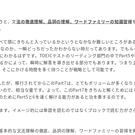
うと、文
法の徹底理解、品詞の理解、ワードファミリーの知識習得
。
べて頭にきちんと入っているかというとなかなか難しいところがあ
完了形なのか、一瞬どっちだったかわからない時だってあります。でも
るはずです。TOEICテストのリーディング部門の中でPart5やP
るかによって、瞬時に解答を導き出せる部分でもあります。つまり
め、そこにかける時間を多く持つことが戦略として可能です。
ましたが、移行されてからこのPart7は、とてもボリュームが多くな
多いので、相当な量です。よって、このPart7をきちんと解くために
ためにPart5と6を速く解ける能力があると功を奏するのです。
ます。イメージ的には単語を読むのではなくブロックで読む力がさ
基本的な文法理解の徹底、品詞の理解、ワードファミリーの習得を