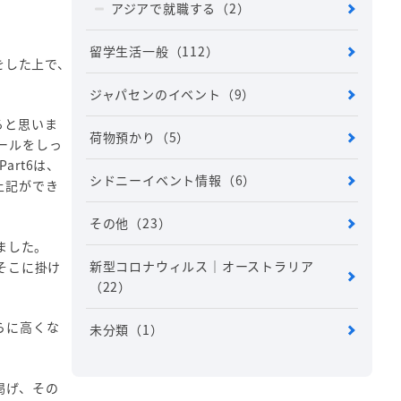
アジアで就職する
（2）
留学生活一般
（112）
をした上で、
ジャパセンのイベント
（9）
ると思いま
荷物預かり
（5）
ルールをしっ
art6は、
シドニーイベント情報
（6）
上記ができ
その他
（23）
りました。
新型コロナウィルス｜オーストラリア
はそこに掛け
（22）
らに高くな
未分類
（1）
掲げ、その