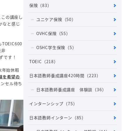
保険
（83）
とこの講座し
ユニケア保険
（50）
かなと感じ
OVHC保険
（55）
もTOEIC600
OSHC学生保険
（5）
是非
はずです！
TOEIC
（218）
末年始休暇
日本語教師養成講座420時間
（223）
受験を希望の
ャンセル待ち
日本語教師養成講座 体験談
（36）
インターンシップ
（75）
日本語教師インターン
（85）