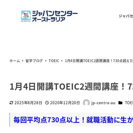
ジャパ
ホーム
留学ブログ
TOEIC
1月4日開講TOEIC2週間講座！730点超
1月4日開講TOEIC2週間講座
カテゴ
2025年8月28日
2020年12月20日
jp-centre-au
TOE
更新日
投稿日
著
者
毎回平均点730点以上！就職活動に生か