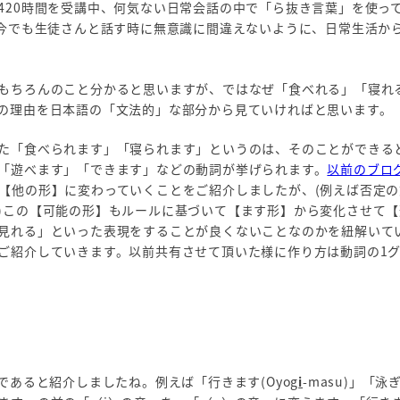
420時間を受講中、何気ない日常会話の中で「ら抜き言葉」を使っ
。今でも生徒さんと話す時に無意識に間違えないように、日常生活か
もちろんのこと分かると思いますが、ではなぜ「食べれる」「寝れ
の理由を日本語の「文法的」な部分から見ていければと思います。
た「食べられます」「寝られます」というのは、そのことができる
「遊べます」「できます」などの動詞が挙げられます。
以前のブロ
【他の形】に変わっていくことをご紹介しましたが、(例えば否定の
)この【可能の形】もルールに基づいて【ます形】から変化させて【
見れる」といった表現をすることが良くないことなのかを紐解いて
ご紹介していきます。以前共有させて頂いた様に作り方は動詞の1グ
であると紹介しましたね。例えば「行きます(Oyog
i
-masu)」「