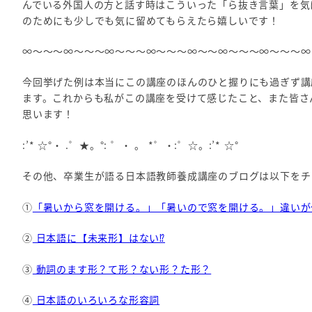
んでいる外国人の方と話す時はこういった「ら抜き言葉」を気
のためにも少しでも気に留めてもらえたら嬉しいです！
∞～～～∞～～～∞～～～∞～～～∞～～∞～～～∞～～～∞
今回挙げた例は本当にこの講座のほんのひと握りにも過ぎず講
ます。これからも私がこの講座を受けて感じたこと、また皆さ
思います！
:’* ☆°・ .゜★。°: ゜・ 。 *゜・:゜☆。:’* ☆°
その他、卒業生が語る日本語教師養成講座のブログは以下をチ
①
「暑いから窓を開ける。」「暑いので窓を開ける。」違いが
②
日本語に【未来形】はない⁉
③
動詞のます形？て形？ない形？た形？
④
日本語のいろいろな形容詞