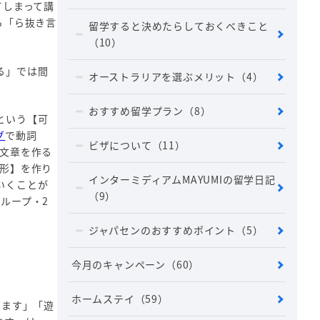
てしまって講
ら「ら抜き言
留学すると決めたらしておくべきこと
（10）
る」では間
オーストラリアを選ぶメリット
（4）
おすすめ留学プラン
（8）
という【可
グ
で動詞
ビザについて
（11）
文章を作る
形】を作り
インターミディアムMAYUMIの留学日記
いくことが
（9）
ループ・2
ジャパセンのおすすめポイント
（5）
今月のキャンペーン
（60）
ホームステイ
（59）
泳ぎます」「遊