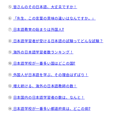
⑤
皆さんのその日本語、大丈夫ですか！
⑥
「先生、この言葉の意味の違いはなんですか。」
⑦
日本語教育の始まりは外国人⁉
⑧
日本語学習者が受ける日本語の試験ってどんな試験？
⑨
海外の日本語学習者数ランキング！
⑩
日本語学校が一番多い国はどこの国⁉
⑪
外国人が日本語を学ぶ、その理由はずばり！
⑫
増え続ける、海外の日本語教師の数！
⑬
日本国内の日本語学習者の数は、なんと！
⑭
日本語学校が一番多い都道府県は、どこの県⁉