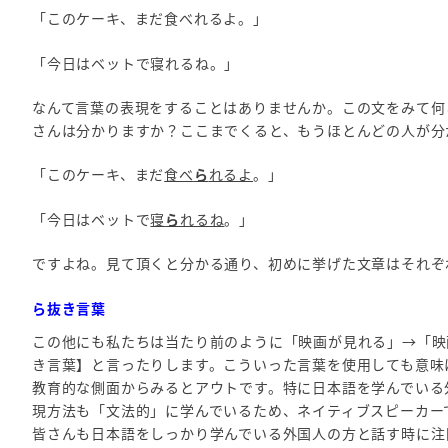
「このケーキ、まだ食べれるよ。」
「今日はベットで寝れるね。」
なんて言葉の表現をすることはありませんか。この文をみて何
さんは分かりますか？ここまでくると、もうほとんどの人が分
「このケーキ、まだ
食べ
ら
れるよ
。」
「今日はベットで
寝
ら
れるね
。」
ですよね。見て頂くと分かる通り、初めに挙げた文章はそれぞ
ら抜き言葉
この他にも私たちは当たり前のように「映画が見れる」→「映
き言葉】と言ったりします。こういった言葉を使用しても意味
教育的な側面からみるとアウトです。特に日本語を学んでいる
現方法も「文法的」に学んでいるため、ネイティブスピーカーで
皆さんも日本語をしっかり学んでいる外国人の方と話す時に注