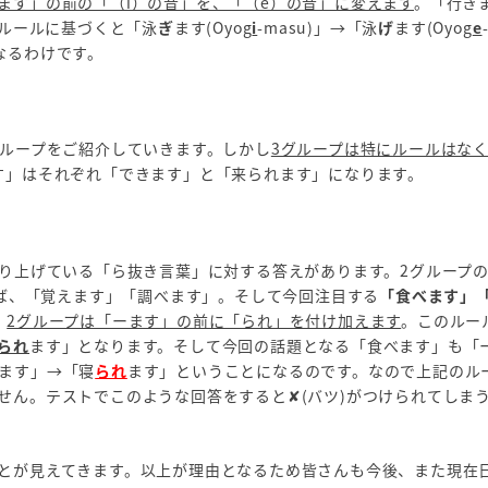
ます」の前の「（i）の音」を、「（e）の音」に変えます
。「行き
のルールに基づくと「泳
ぎ
ます(Oyog
i
-masu)」→「泳
げ
ます(Oyog
e
となるわけです。
グループをご紹介していきます。しかし
3グループは特にルールはな
す」はそれぞれ「できます」と「来られます」になります。
取り上げている「ら抜き言葉」に対する答えがあります。2グループ
えば、「覚えます」「調べます」。そして今回注目する
「食べます」
、
2グループは「ーます」の前に「られ」を付け加えます
。このルー
られ
ます」となります。そして今回の話題となる「食べます」も「
ます」→「寝
られ
ます」ということになるのです。なので上記のル
せん。テストでこのような回答をすると✘(バツ)がつけられてしま
とが見えてきます。以上が理由となるため皆さんも今後、また現在