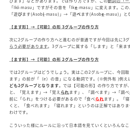
びます」などがあります。では作り方ですが、この
動詞の「ー
「Ik
i
-masu」ですがその音を「Ik
e
-masu」に変えます。こ
「遊
び
ます(Asob
i
-masu)」→「遊
べ
ます(Asob
e
-masu)」
【ます形】→【可能】の形 3グループの作り方
次に2グループの作り方へと進むのが普通ですが今回は先に3
らう必要があります
。3グループに属する「します」と「来ま
【ます形】→【可能】の形 2グループの作り方
では2グループはどうでしょう。実はこの2グループに、今回
ます」の前が「（e）の音」になる動詞です。(※例外有 )例
ども2グループとなります
。では【可能の形】の作り方ですが
と、「覚えます」→「覚え
られ
ます」、「調べます」→「調べ
前に「られ」をつける必要があるので「食べ
られ
ます」。「寝
くと、「食べれます」「寝れます」というのは正解ではありま
わけです。
こういった様にルールに沿って日本語を見ていくといろんなこ