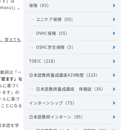
ます」は
保険
（83）
-masu)」。
ユニケア保険
（50）
OVHC保険
（55）
く、覚えても
OSHC学生保険
（5）
TOEIC
（218）
の動詞は「ー
日本語教師養成講座420時間
（223）
「寝ます」な
ルに基づく
日本語教師養成講座 体験談
（36）
ーます」の
ールに基づ
インターンシップ
（75）
うことになる
日本語教師インターン
（85）
日本語を学