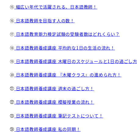
⑮
幅広い年代で活躍される、日本語教師！
⑯
日本語教師を目指す人の数！
⑰
日本語教育能力検定試験の受験者数はどれくらい？
⑱
日本語教師養成講座 平均的な1日の生活の流れ！
⑲
日本語教師養成講座 木曜日のスケジュールと1日の過ごし
⑳
日本語教師養成講座 『木曜クラス』の進められ方！
㉑
日本語教師養成講座 週末の過ごし方！
㉒
日本語教師養成講座 模擬授業の流れ！
㉓
日本語教師養成講座 筆記テストについて！
㉔
日本語教師養成講座 私の同期！