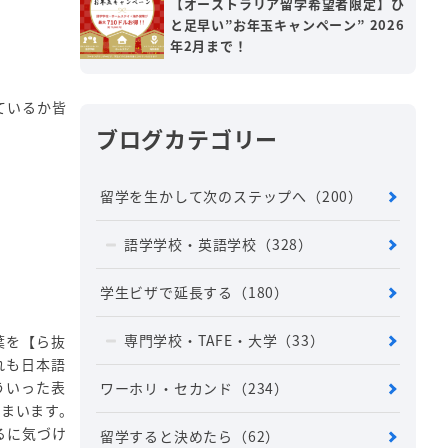
【オーストラリア留学希望者限定】ひ
と足早い”お年玉キャンペーン” 2026
年2月まで！
ているか皆
ブログカテゴリー
留学を生かして次のステップへ
（200）
語学学校・英語学校
（328）
学生ビザで延長する
（180）
専門学校・TAFE・大学
（33）
葉を【ら抜
れも日本語
ういった表
ワーホリ・セカンド
（234）
しまいます。
るに気づけ
留学すると決めたら
（62）