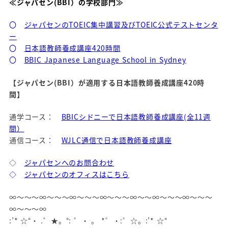
≪ジャパセン(BBI）の学校部門≫
〇
ジャパセンのTOEIC集中講習及びTOEIC公式テストセンタ
ー
〇
日本語教師養成講座420時間
〇
BBIC Japanese Language School in Sydney
【ジャパセン(BBI）が適用する日本語教師養成講座420時
間】
通学コース：
BBICシドニーで日本語教師養成講座(全11週
間）
通信コース：
WJLC通信で日本語教師養成講座
◇
ジャパセンへのお問合わせ
◇
ジャパセンのオフィスはこちら
∞～～～∞～～～∞～～～∞～～～∞～～∞～～～∞～～～
∞～～～∞
:’* ☆°・ .゜★。°: ゜・ 。 *゜・:゜☆。:’* ☆°