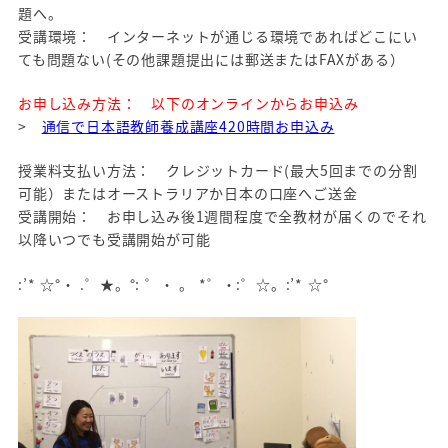
題へ。
受講環境： インターネットが通じる環境であればどこにい
ても問題ない(その他課題提出には郵送またはFAXがある）
お申し込み方法： 以下のオンラインからお申込み
>
通信で日本語教師養成講座420時間お申込み
授業料支払い方法： クレジットカード(最大5回までの分割
可能）またはオーストラリアか日本の口座へご送金
受講開始： お申し込み後1週間程度で全教材が届くのでそれ
以降いつでも受講開始が可能
:’* ☆°・ .゜★。°: ゜・ 。 *゜・:゜☆。:’* ☆°