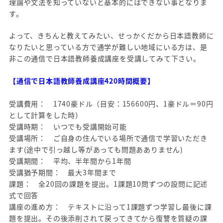
理論や文法を知っていないと基本的にはできない事となりま
す。
よって、きちんと教えてみたい、せっかくだから日本語教師に
なりたいと思っている方で通学が難しい地域にいる方は、是
非この通信で日本語教師養成講座を受講してみて下さい。
【通信で日本語教師養成講座420時間概要】
受講費用： 1740豪ドル（目安：156600円、1豪ドル＝90円
として計算をした時）
受講時期： いつでも受講開始可能
受講場所： ご自身の住んでいる場所で通信で学習いただき
ます(途中で引っ越し等があっても問題あありません)
受講期間： 平均、半年間から1年間
受講猶予期間： 最大3年間まで
課題： 全20回の課題を提出。1課題10問ずつの設問に記述
式で回答
講座の進め方： テキストに沿って1課題ずつ学習し最後に課
題を提出。その後添削されて戻ってきてから復讐を質疑の課