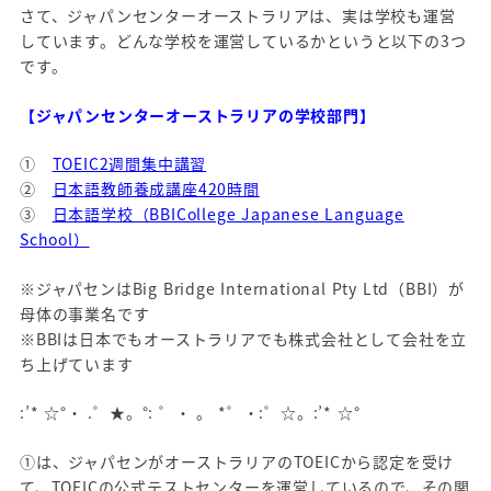
さて、ジャパンセンターオーストラリアは、実は学校も運営
しています。どんな学校を運営しているかというと以下の3つ
です。
【ジャパンセンターオーストラリアの学校部門】
①
TOEIC2週間集中講習
②
日本語教師養成講座420時間
③
日本語学校（BBICollege Japanese Language
School）
※ジャパセンはBig Bridge International Pty Ltd（BBI）が
母体の事業名です
※BBIは日本でもオーストラリアでも株式会社として会社を立
ち上げています
:’* ☆°・ .゜★。°: ゜・ 。 *゜・:゜☆。:’* ☆°
①は、ジャパセンがオーストラリアのTOEICから認定を受け
て、TOEICの公式テストセンターを運営しているので、その関