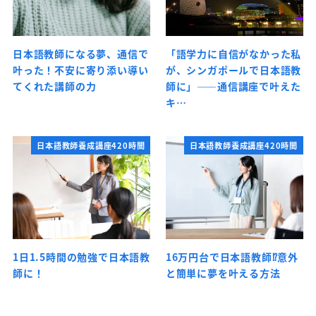
日本語教師になる夢、通信で
「語学力に自信がなかった私
叶った！不安に寄り添い導い
が、シンガポールで日本語教
てくれた講師の力
師に」――通信講座で叶えた
キ…
日本語教師養成講座420時間
日本語教師養成講座420時間
1日1.5時間の勉強で日本語教
16万円台で日本語教師⁉意外
師に！
と簡単に夢を叶える方法