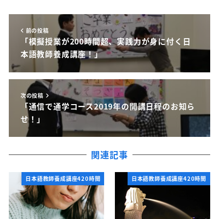
前の投稿
「模擬授業が200時間超、実践力が身に付く日
本語教師養成講座！」
次の投稿
「通信で通学コース2019年の開講日程のお知ら
せ！」
関連記事
日本語教師養成講座420時間
日本語教師養成講座420時間