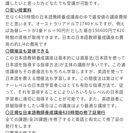
講したいと思った方どなたでも受講が可能です。
〇安い授業料
恐らく420時間の日本語教師養成講座の中で最安値の講座費用
だと思います。オーストラリアドルで1740ドルですが、例え
ば為替レートが1豪ドル＝90円だとした場合156600円で420
時間の資格が取得できます。日本の日本語教師養成講座の費
用の約1/4の費用です
〇間接法も習得できる
この日本語教師養成講座は基本的には直接法(日本語を使って
日本語を指導する指導方法)が主体の講座が多いです。この通
信講座もその直接法ももちろん学習しますが、英語を使って
日本語を教える間接法も学習します。この間接法は実はビギ
ナーレベルの日本語学習者にはとても有効な指導方法で、従
って、それを習得することによりいろいろなレベルの日本語
学習者に適切に指導することが可能です。また、英語話者に
詳細指導をしたい場合はこの講座はより最適な講座です。
〇正規な日本語教師養成講座420時間の修了証発行
全ての課題(全20課題)を修了すると英語と和文にて修了証の
発行をします
〇驚異の修了率