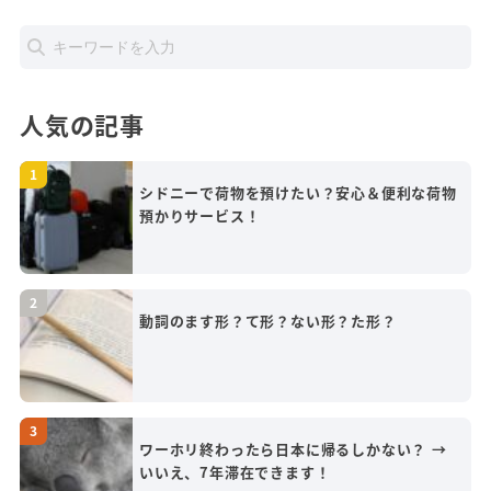
人気の記事
シドニーで荷物を預けたい？安心＆便利な荷物
預かりサービス！
動詞のます形？て形？ない形？た形？
ワーホリ終わったら日本に帰るしかない？ →
いいえ、7年滞在できます！