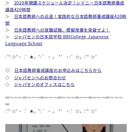
＞
2020年開講スケジュール決定！シドニー日本語教師養成
講座420時間
＞
日本語教師への近道！実践的な日本語教師養成講座420時
間
＞
日本語教師への就職試験、模擬授業を突破せよ！
＞
ジャパセンの日本語学校 BBICollege Japanese
Language School
:’* ☆°・ .゜★。°: ゜・ 。 *゜・:゜☆。:’* ☆°
日本語教師養成講座のお申込みはこちらから
◇
◇
ジャパセンへのお問合わせ
◇
ジャパセンのオフィスはこちら
∞～～～∞～～～∞～～～∞～～～∞～～∞～～～∞～～～
∞
:’* ☆°・ .゜★。°: ゜・ 。 *゜・:゜☆。:’* ☆°