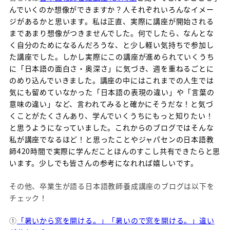
んでいくのか想像ができますか？人それぞれいろんなイメー
ジがあるかと思います。私は正直、実際に講座が開始される
まであまり想像がつきませんでした。何でしたら、なんとな
く自分のためになるんだろうな、と少し軽い気持ちで参加し
た講座でした。しかし実際にこの講座が進められていくうち
に「日本語の面白さ・奥深さ」に気づき、週を重ねるごとに
のめり込んでいきました。講座の中にはこれまでの人生では
気にも留めていなかった「日本語の表現の違い」や「言葉の
意味の違い」など、言われてみると確かにそうだな！と気づ
くことがたくさんあり、学んでいくうちにもっと知りたい！
と思うようになっていました。これからのブログではそんな
私が講座で
なるほど！と思ったことやジャパセンの日本語教
師420時間で実際に学んだことほんのすこし共有できたらと思
います。少しでも皆さんの参考になれれば嬉しいです。
その他、卒業生が語る日本語教師養成講座のブログは以下を
チェック！
①
「暑いから窓を開ける。」「暑いので窓を開ける。」違い