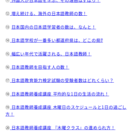
⑪
外国人が日本語を学ぶ、その理由はずばり！
⑫
増え続ける、海外の日本語教師の数！
⑬
日本国内の日本語学習者の数は、なんと！
⑭
日本語学校が一番多い都道府県は、どこの県⁉
⑮
幅広い年代で活躍される、日本語教師！
⑯
日本語教師を目指す人の数！
⑰
日本語教育能力検定試験の受験者数はどれくらい？
⑱
日本語教師養成講座 平均的な1日の生活の流れ！
⑲
日本語教師養成講座 木曜日のスケジュールと1日の過ごし
方！
⑳
日本語教師養成講座 『木曜クラス』の進められ方！