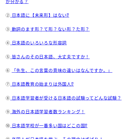
が分かる？
②
日本語に【未来形】はない⁉
③
動詞のます形？て形？ない形？た形？
④
日本語のいろいろな形容詞
⑤
皆さんのその日本語、大丈夫ですか！
⑥
「先生、この言葉の意味の違いはなんですか。」
⑦
日本語教育の始まりは外国人⁉
⑧
日本語学習者が受ける日本語の試験ってどんな試験？
⑨
海外の日本語学習者数ランキング！
⑩
日本語学校が一番多い国はどこの国⁉