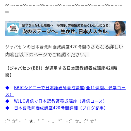
∞～～～∞～～～∞～～～∞～～～∞～～∞～～～∞～～～
∞
ジャパセンの日本語教師養成講座420時間の
さらなる詳しい
内容は以下のページでご確認ください。
【ジャパセン(BBI）が適用する日本語教師養成講座420時
間】
◆
BBICシドニーで日本語教師養成講座(全11週間、通学コー
ス）
◆
WJLC通信で日本語教師養成講座（通信コース）
◆
日本語教師養成講座420時間詳細（ブログ記事）
:’* ☆°・ .゜★。°: ゜・ 。 *゜・:゜☆。:’* ☆°