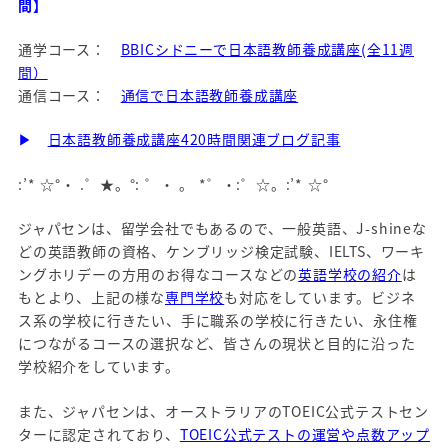
間】
通学コース：
BBICシドニーで日本語教師養成講座(全11週
間）
通信コース：
通信で日本語教師養成講座
▶
日本語教師養成講座420時間関連ブログ記事
:’* ☆°・ .゜★。°: ゜・ 。 *゜・:゜☆。:’* ☆°
ジャパセンは、留学会社でもあるので、一般英語、J-shineな
どの英語教師の資格、ケンブリッジ検定試験、IELTS、ワーキ
ングホリデーの方用のお得なコースなどの
英語学校の紹介
は
もとより、上記の様な
専門学校
も対応をしています。ビジネ
ス系の学校に行きたい、手に職系の学校に行きたい、永住権
につながるコースの選択など、皆さんの現状と目的に沿った
学校紹介をしています。
また、ジャパセンは、オーストラリアのTOEIC公式テストセン
ターに認定されており、
TOEIC公式テストの運営や点数アップ