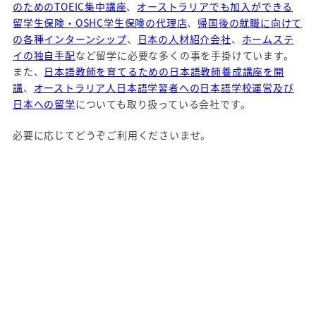
のためのTOEIC集中講座
、
オーストラリアでも加入ができる
留学生保険・OSHC学生保険の代理店
、
帰国後の就職に向けて
の各種インターンシップ
、
日本の人材紹介会社
、
ホームステ
イの独自手配
など留学に必要な多くの事を手掛けています。
また、
日本語教師を育てるための日本語教師養成講座を開
講
、
オーストラリア人日本語学習者への日本語学校運営及び
日本への留学
についても取り扱っている会社です。
必要に応じてどうぞご利用くださいませ。