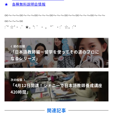
★
各種無料説明会情報
∞～～～∞～～～∞～～～∞～～～∞～～∞～～～∞～～～
∞～～～∞
:’* ☆°・ .゜★。°: ゜・ 。 *゜・:゜☆。:’*
前の投稿
「日本語教師編－留学を使ってその道のプロに
なるシリーズ」
次の投稿
「4月12日開講！シドニーで日本語教師養成講座
420時間」
関連記事