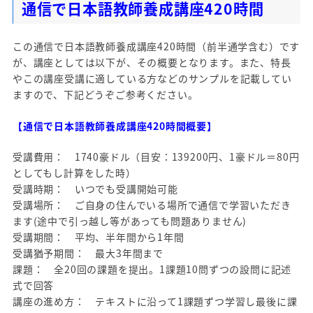
通信で日本語教師養成講座420時間
この通信で日本語教師養成講座420時間（前半通学含む）です
が、講座としては以下が、その概要となります。また、特長
やこの講座受講に適している方などのサンプルを記載してい
ますので、下記どうぞご参考ください。
【通信で日本語教師養成講座420時間概要】
受講費用： 1740豪ドル（目安：139200円、1豪ドル＝80円
としてもし計算をした時）
受講時期： いつでも受講開始可能
受講場所： ご自身の住んでいる場所で通信で学習いただき
ます(途中で引っ越し等があっても問題ありません)
受講期間： 平均、半年間から1年間
受講猶予期間： 最大3年間まで
課題： 全20回の課題を提出。1課題10問ずつの設問に記述
式で回答
講座の進め方： テキストに沿って1課題ずつ学習し最後に課