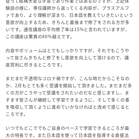
従って結構大変な学習であり作業ではあるのですが、上記体
験談の様に、専任講師から返ってくる内容が、プラスアルフ
ァであり、より理解が深まり、日本語を教えていきたいという
意欲が向上するため、きちんと最後まで修了をされる方が多
いです。通信講座の平均修了率は15%と言われていますが、
この講座は驚異の80%越えです。
内容やボリュームはとてもしっかりですが、それでもこうや
って皆さんきちんと修了をし意欲を向上して頂けるので、講
座冥利に尽きるところです。
まだまだ不透明なコロナ禍ですが、こんな時だからこそなの
か、2月もとても多く受講を開始して頂きました。まだまだ多
くの方がこうやって受講をされたいのだなと感じますし、ま
すます皆さんが継続して学習できるように、そして多くの事
を吸収して頂くように進めていかなければと改めて感じると
ころです。
いつでもどこででもご自身のペースで学習できるところが最
大の特長です。また日本語を使って日本語を指導する直接法