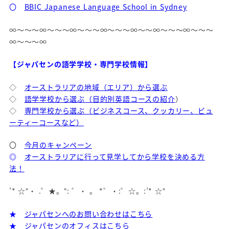
〇
BBIC Japanese Language School in Sydney
∞～～～∞～～～∞～～～∞～～～∞～～∞～～～∞～～～
∞～～～∞
【ジャパセンの語学学校・専門学校情報】
◇
オーストラリアの地域（エリア）から選ぶ
◇
語学学校から選ぶ（目的別英語コースの紹介
）
◇
専門学校から選ぶ（ビジネスコース、クッカリー、ビュ
ーティーコースなど）
〇
今月のキャンペーン
◎
オーストラリアに行って見学してから学校を決める方
法！
’* ☆°・ .゜★。°: ゜・ 。 *゜・:゜☆。:’* ☆°
★
ジャパセンへのお問い合わせはこちら
★
ジャパセンのオフィスはこちら