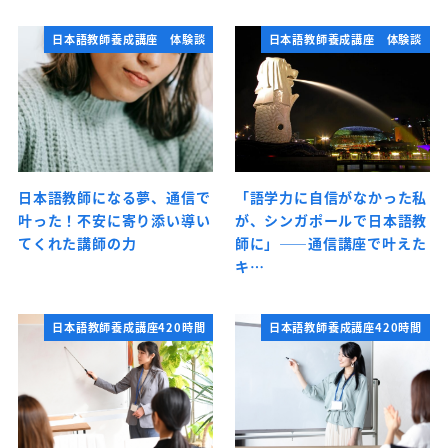
日本語教師養成講座 体験談
日本語教師養成講座 体験談
日本語教師になる夢、通信で
「語学力に自信がなかった私
叶った！不安に寄り添い導い
が、シンガポールで日本語教
てくれた講師の力
師に」――通信講座で叶えた
キ…
日本語教師養成講座420時間
日本語教師養成講座420時間