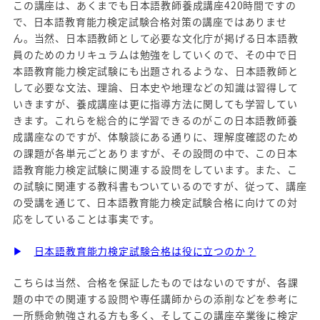
この講座は、あくまでも日本語教師養成講座420時間ですの
で、日本語教育能力検定試験合格対策の講座ではありませ
ん。当然、日本語教師として必要な文化庁が掲げる日本語教
員のためのカリキュラムは勉強をしていくので、その中で日
本語教育能力検定試験にも出題されるような、日本語教師と
して必要な文法、理論、日本史や地理などの知識は習得して
いきますが、養成講座は更に指導方法に関しても学習してい
きます。これらを総合的に学習できるのがこの日本語教師養
成講座なのですが、体験談にある通りに、理解度確認のため
の課題が各単元ごとありますが、その設問の中で、この日本
語教育能力検定試験に関連する設問をしています。また、こ
の試験に関連する教科書もついているのですが、従って、講座
の受講を通じて、日本語教育能力検定試験合格に向けての対
応をしていることは事実です。
▶
日本語教育能力検定試験合格は役に立つのか？
こちらは当然、合格を保証したものではないのですが、各課
題の中での関連する設問や専任講師からの添削などを参考に
一所懸命勉強される方も多く、そしてこの講座卒業後に検定