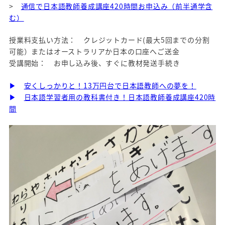
>
通信で日本語教師養成講座420時間お申込み（前半通学含
む）
授業料支払い方法： クレジットカード(最大5回までの分割
可能）またはオーストラリアか日本の口座へご送金
受講開始： お申し込み後、すぐに教材発送手続き
▶
安くしっかりと！13万円台で日本語教師への夢を！
▶
日本語学習者用の教科書付き！日本語教師養成講座420時
間