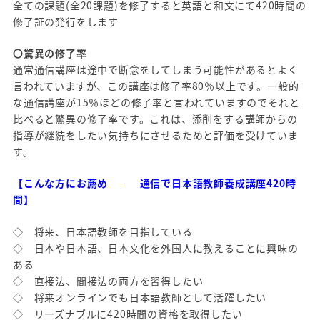
全ての課題(全20課題)を修了すると英語と和文にて420時間の
修了証の発行をします
〇驚異の修了率
通常通信講座は途中で断念をしてしまう可能性があるとよく
言われていますが、この講座は修了率80％以上です。一般的
な通信講座が15％ほどの修了率と言われていますのでそれと
比べると驚異の修了率です。これは、添削をする講師からの
指導が継続をしたい気持ちにさせるためと評価を受けていま
す。
【こんな方にお薦め ‐ 通信で日本語教師養成講座420時
間】
◇ 将来、日本語教師を目指している
◇ 日本や日本語、日本文化を外国人に教えることに興味の
ある
◇ 直接法、間接法の両方を習得したい
◇ 将来オンラインでも日本語教師として活躍したい
◇ リーズナブルに420時間の資格を取得したい