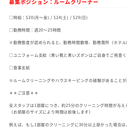
募集ポジション：ルームクリーナー
□時給：$20(月～金) / $24(土) / $29(日)
□勤務時間：週20～25時間
※勤務態度が認められると、勤務時間数増、勤務箇所（ホテル
□ユニフォーム支給（黒い靴と黒いズボンはご自身でご用意く
□食事支給
※ルームクリーニングやハウスキーピングの経験があることが
＊＊ご注意＊＊
全スタッフは1部屋につき、約25分のクリーニング時間が与え
（お部屋のサイズにより時間は前後します）
例えば、もし1部屋のクリーニングに30分以上掛かった場合は