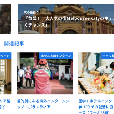
次の投稿
「急募！！大人気の街Melbourne Cityのホ
くチャンス」
関連記事
ンターン
ホテル有給インターン
ホテル
ラリア留
目的別にみる海外インターンシ
語学＋ホテルインタ
編④
ップ・ボランティア
学 ガクチカ就活に
ーズ（ワーホリ編）