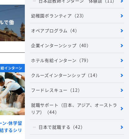
日本語教師インターン 体験談
（11）
幼稚園ボランティア
（23）
テルで働
オペアプログラム
（4）
企業インターンシップ
（40）
ホテル有給インターン
（79）
有給インターン
クルーズインターンシップ
（14）
フードレスキュー
（12）
就職サポート（日本、アジア、オーストラ
リア）
（44）
ーン-休学留
日本で就職する
（42）
直結するシリ