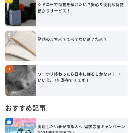
シドニーで荷物を預けたい？安心＆便利な荷物
預かりサービス！
動詞のます形？て形？ない形？た形？
ワーホリ終わったら日本に帰るしかない？ →
いいえ、7年滞在できます！
おすすめ記事
実現したい夢がある人へ 留学応援キャンペーン
2026年5月末まで！