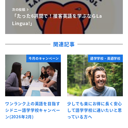
次の投稿
「たった6週間で！接客英語を学ぶならLa
Lingua!」
関連記事
今月のキャンペーン
語学学校・英語学校
ワンランク上の英語を目指す
少しでも楽にお得に長く安心
シドニー語学学校キャンペー
して語学学校に通いたいと思
ン(2026年2月)
っている方へ