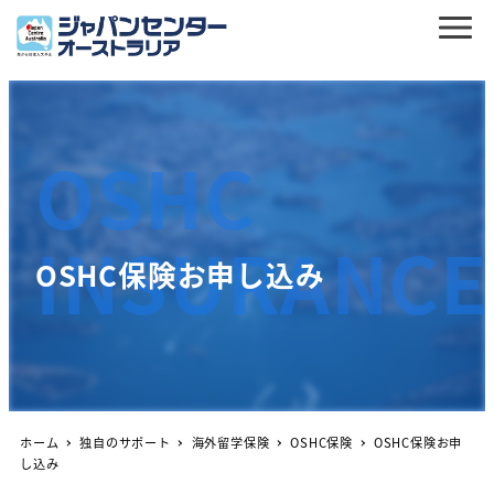
OSHC
INSURANCE
OSHC保険お申し込み
ホーム
独自のサポート
海外留学保険
OSHC保険
OSHC保険お申
し込み