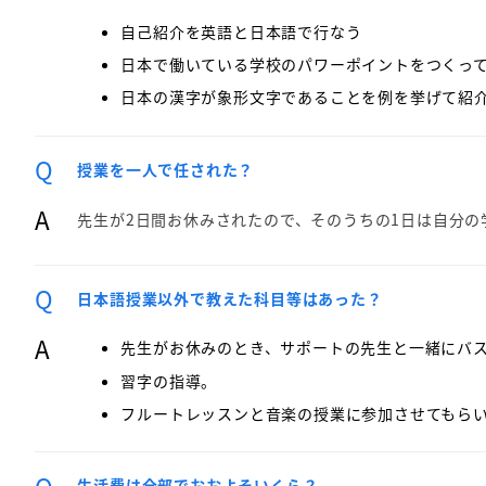
自己紹介を英語と日本語で行なう
日本で働いている学校のパワーポイントをつくっ
日本の漢字が象形文字であることを例を挙げて紹
Q
授業を一人で任された？
A
先生が2日間お休みされたので、そのうちの1日は自分
Q
日本語授業以外で教えた科目等はあった？
A
先生がお休みのとき、サポートの先生と一緒にバ
習字の指導。
フルートレッスンと音楽の授業に参加させてもら
Q
生活費は全部でおおよそいくら？