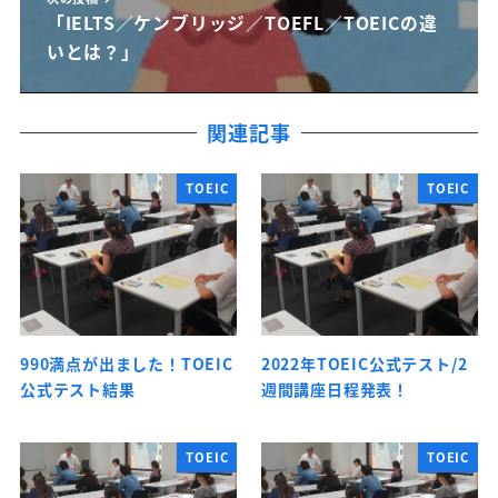
「IELTS／ケンブリッジ／TOEFL／TOEICの違
いとは？」
関連記事
TOEIC
TOEIC
990満点が出ました！TOEIC
2022年TOEIC公式テスト/2
公式テスト結果
週間講座日程発表！
TOEIC
TOEIC