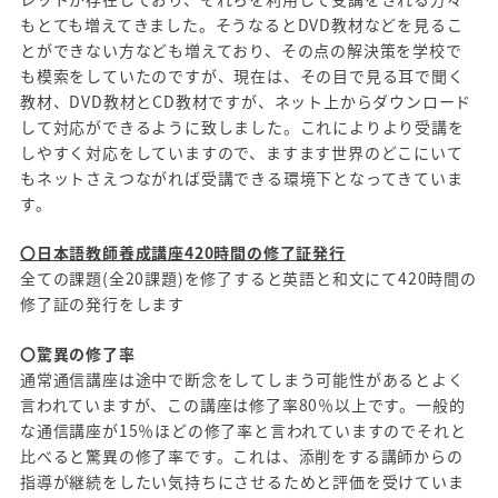
もとても増えてきました。そうなるとDVD教材などを見るこ
とができない方なども増えており、その点の解決策を学校で
も模索をしていたのですが、現在は、その目で見る耳で聞く
教材、DVD教材とCD教材ですが、ネット上からダウンロード
して対応ができるように致しました。これによりより受講を
しやすく対応をしていますので、ますます世界のどこにいて
もネットさえつながれば受講できる環境下となってきていま
す。
〇日本語教師養成講座420時間の修了証発行
全ての課題(全20課題)を修了すると英語と和文にて420時間の
修了証の発行をします
〇驚異の修了率
通常通信講座は途中で断念をしてしまう可能性があるとよく
言われていますが、この講座は修了率80％以上です。一般的
な通信講座が15％ほどの修了率と言われていますのでそれと
比べると驚異の修了率です。これは、添削をする講師からの
指導が継続をしたい気持ちにさせるためと評価を受けていま