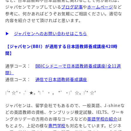
など、日本語教師や日本語教育に関わることで何かあれば、
ジャパセンでアップしている
ブログ記事
や
ホームページ
など
参考に、何かあればどうぞお気軽にご相談ください。適切な
内容を紹介させて頂ければと思います。
▶
ジャパセンへのお問い合わせはこちら
【ジャパセン(BBI）が適用する日本語教師養成講座420時
間】
通学コース：
BBICシドニーで日本語教師養成講座(全11週
間）
通信コース：
通信で日本語教師養成講座
:’* ☆°・ .゜★。°: ゜・ 。 *゜・:゜☆。:’* ☆°
ジャパセンは、留学会社でもあるので、一般英語、J-shineな
どの英語教師の資格、ケンブリッジ検定試験、IELTS、ワーキ
ングホリデーの方用のお得なコースなどの
英語学校の紹介
は
もとより、上記の様な
専門学校
も対応をしています。ビジネ