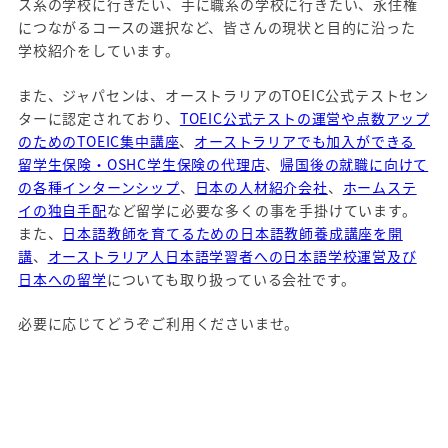
ス系の学校に行きたい、手に職系の学校に行きたい、永住権
につながるコースの選択など、皆さんの現状と目的に沿った
学校紹介をしています。
また、ジャパセンは、オーストラリアのTOEIC公式テストセン
ターに認定されており、
TOEIC公式テストの運営や点数アップ
のためのTOEIC集中講座
、
オーストラリアでも加入ができる
留学生保険・OSHC学生保険の代理店
、
帰国後の就職に向けて
の各種インターンシップ
、
日本の人材紹介会社
、
ホームステ
イの独自手配
など留学に必要な多くの事を手掛けています。
また、
日本語教師を育てるための日本語教師養成講座を開
講
、
オーストラリア人日本語学習者への日本語学校運営及び
日本への留学
についても取り扱っている会社です。
必要に応じてどうぞご利用くださいませ。