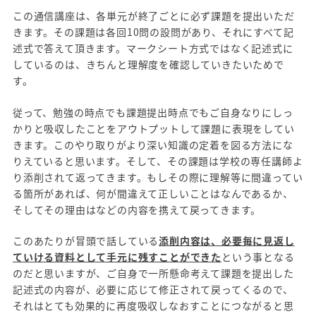
この通信講座は、各単元が終了ごとに必ず課題を提出いただ
きます。その課題は各回10問の設問があり、それにすべて記
述式で答えて頂きます。マークシート方式ではなく記述式に
しているのは、きちんと理解度を確認していきたいためで
す。
従って、勉強の時点でも課題提出時点でもご自身なりにしっ
かりと吸収したことをアウトプットして課題に表現をしてい
きます。このやり取りがより深い知識の定着を図る方法にな
りえていると思います。そして、その課題は学校の専任講師よ
り添削されて返ってきます。もしその際に理解等に間違ってい
る箇所があれば、何が間違えて正しいことはなんであるか、
そしてその理由はなどの内容を携えて戻ってきます。
このあたりが冒頭で話している
添削内容は、必要毎に見返し
ていける資料として手元に残すことができた
という事となる
のだと思いますが、ご自身で一所懸命考えて課題を提出した
記述式の内容が、必要に応じて修正されて戻ってくるので、
それはとても効果的に再度吸収しなおすことにつながると思