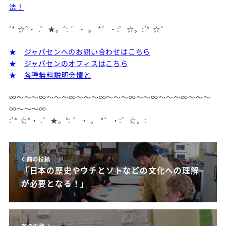
法！
’* ☆°・ .゜★。°: ゜・ 。 *゜・:゜☆。:’* ☆°
★
ジャパセンへのお問い合わせはこちら
★
ジャパセンのオフィスはこちら
★
各種無料説明会情と
∞～～～∞～～～∞～～～∞～～～∞～～∞～～～∞～～～
∞～～～∞
:’* ☆°・ .゜★。°: ゜・ 。 *゜・:゜☆。:
前の投稿
「日本の歴史やウチとソトなどの文化への理解
が必要となる！」
次の投稿