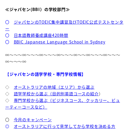
≪ジャパセン(BBI）の学校部門≫
〇
ジャパセンのTOEIC集中講習及びTOEIC公式テストセンタ
ー
〇
日本語教師養成講座420時間
〇
BBIC Japanese Language School in Sydney
∞～～～∞～～～∞～～～∞～～～∞～～∞～～～∞～～～
∞～～～∞
【ジャパセンの語学学校・専門学校情報】
◇
オーストラリアの地域（エリア）から選ぶ
◇
語学学校から選ぶ（目的別英語コースの紹介
）
◇
専門学校から選ぶ（ビジネスコース、クッカリー、ビュ
ーティーコースなど）
〇
今月のキャンペーン
◎
オーストラリアに行って見学してから学校を決める方