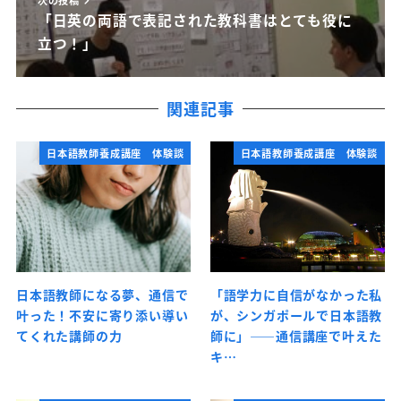
「日英の両語で表記された教科書はとても役に
立つ！」
関連記事
日本語教師養成講座 体験談
日本語教師養成講座 体験談
日本語教師になる夢、通信で
「語学力に自信がなかった私
叶った！不安に寄り添い導い
が、シンガポールで日本語教
てくれた講師の力
師に」――通信講座で叶えた
キ…