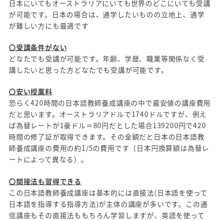
日本にいてもオーストラリアにいても世界のどこにいても受講
が可能です。日本の場合は、通学したいものの立地上、通学
が難しい方にも最適です
〇受講条件がない
どなたでも受講が可能です。年齢、学歴、職業等関係なく受
講したいと思った方どなたでも受講が可能です。
〇安い授業料
恐らく420時間の日本語教師養成講座の中で最安値の講座費用
だと思います。オーストラリアドルで1740ドルですが、例え
ば為替レートが1豪ドル＝80円だとした場合139200円で420
時間の修了証が取得できます。その金額だと日本の日本語教
師養成講座の費用の約1/5の費用です（日本円換算額は為替レ
ートによって異なる）。
〇間接法も習得できる
この日本語教師養成講座は基本的には直接法(日本語を使って
日本語を指導する指導方法)が主体の講座が多いです。この通
信講座もその直接法ももちろん学習しますが、英語を使って