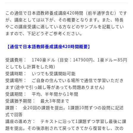
この通信で日本語教師養成講座420時間（前半通学含む）です
が、講座としては以下が、その概要となります。また、特長
やこの講座受講に適している方などのサンプルを記載してい
ますので、下記どうぞご参考ください。
【通信で日本語教師養成講座420時間概要】
受講費用： 1740豪ドル（目安：147900円、1豪ドル＝85円
としてもし計算をした時）
受講時期： いつでも受講開始可能
受講場所： ご自身の住んでいる場所で通信で学習いただき
ます(途中で引っ越し等があっても問題ありません)
受講期間： 平均、半年間から1年間
受講猶予期間： 最大3年間まで
課題： 全20回の課題を提出。1課題10問ずつの設問に記述
式で回答
講座の進め方： テキストに沿って1課題ずつ学習し最後に課
題を提出。その後添削されて戻ってきてから復習をし、次の