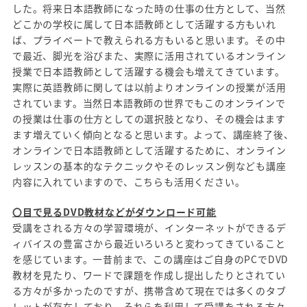
した。将来日本語教師になった時の仕事の仕方として、当然
どこかの学校に属して日本語教師として活躍する方もいれ
ば、プライベートで教えられる方もいると思います。その中
で最近、脚光を浴びまた、実際に活用されているオンライン
授業で日本語教師として活躍する機会も増えてきています。
実際に英語教師に関しては以前よりオンラインの授業が活用
されています。当然日本語教師の世界でもこのオンラインで
の授業は仕事の仕方としての選択肢となり、その機会はます
ます増えていく傾向となると思います。よって、講座終了後、
オンラインで日本語教師として活躍するために、オンライン
レッスンの基本的なテクニックやそのレッスン例なども講座
内容に入れていますので、こちらも活用ください。
〇目で見るDVD教材などがダウンロード可能
受講をされる方々の学習環境が、インターネットができるデ
ィバイスの豊富さから最近いろいろと変わってきていること
を感じています。一昔前まで、この講座はご自身のPCでDVD
教材を見たり、ワードで課題を作成し提出したりとされてい
る方々が多かったのですが、携帯含めて現在では多くのタブ
レットが存在しており、それらを利用して受講をされる方々