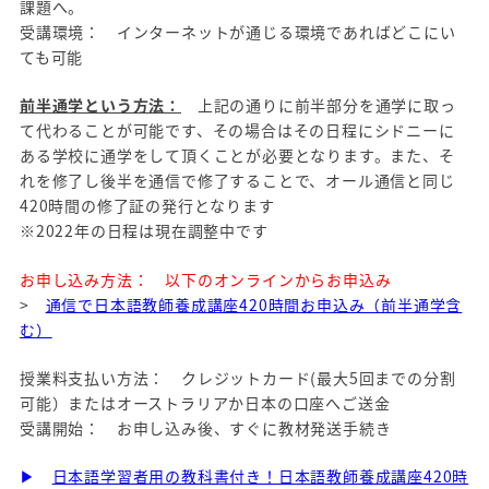
課題へ。
受講環境： インターネットが通じる環境であればどこにい
ても可能
前半通学という方法：
上記の通りに前半部分を通学に取っ
て代わることが可能です、その場合はその日程にシドニーに
ある学校に通学をして頂くことが必要となります。また、そ
れを修了し後半を通信で修了することで、オール通信と同じ
420時間の修了証の発行となります
※2022年の日程は現在調整中です
お申し込み方法： 以下のオンラインからお申込み
>
通信で日本語教師養成講座420時間お申込み（前半通学含
む）
授業料支払い方法： クレジットカード(最大5回までの分割
可能）またはオーストラリアか日本の口座へご送金
受講開始： お申し込み後、すぐに教材発送手続き
▶
日本語学習者用の教科書付き！日本語教師養成講座420時