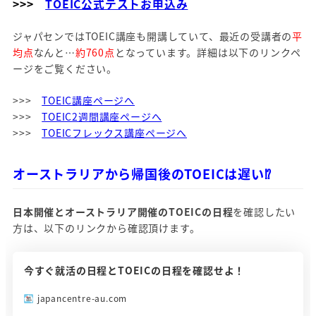
>>>
TOEIC公式テストお申込み
ジャパセンではTOEIC講座も開講していて、最近の受講者の
平
均点
なんと…
約760点
となっています。詳細は以下のリンクペ
ージをご覧ください。
>>>
TOEIC講座ページへ
>>>
TOEIC2週間講座ページへ
>>>
TOEICフレックス講座ページへ
オーストラリアから帰国後のTOEICは遅い⁉
日本開催とオーストラリア開催のTOEICの日程
を確認したい
方は、以下のリンクから確認頂けます。
今すぐ就活の日程とTOEICの日程を確認せよ！
japancentre-au.com