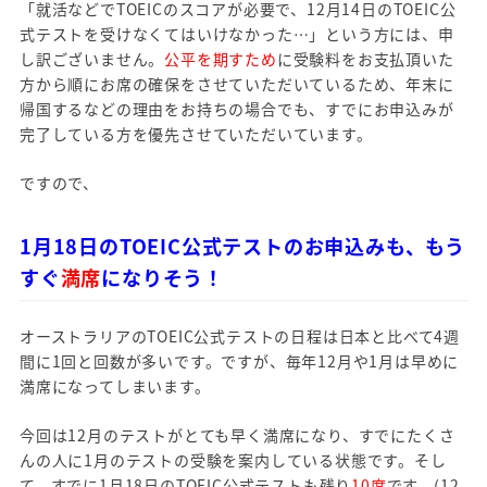
「就活などでTOEICのスコアが必要で、12月14日のTOEIC公
式テストを受けなくてはいけなかった…」という方には、申
し訳ございません。
公平を期すため
に受験料をお支払頂いた
方から順にお席の確保をさせていただいているため、年末に
帰国するなどの理由をお持ちの場合でも、すでにお申込みが
完了している方を優先させていただいています。
ですので、
1月18日のTOEIC公式テストのお申込みも、もう
すぐ
満席
になりそう！
オーストラリアのTOEIC公式テストの日程は日本と比べて4週
間に1回と回数が多いです。ですが、毎年12月や1月は早めに
満席になってしまいます。
今回は12月のテストがとても早く満席になり、すでにたくさ
んの人に1月のテストの受験を案内している状態です。そし
て、すでに1月18日のTOEIC公式テストも残り
10席
です。(12