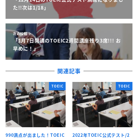
た!!次は1/18」
次の投稿
「1月7日開講のTOEIC2週間講座残り3席!!! お
早めに！」
関連記事
TOEIC
TOEIC
990満点が出ました！TOEIC
2022年TOEIC公式テスト/2