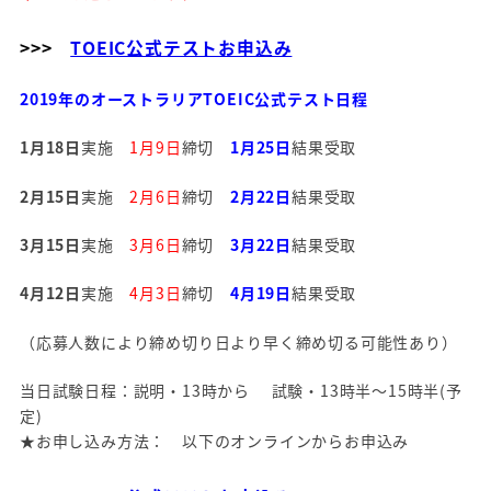
>>>
TOEIC公式テストお申込み
2019年のオーストラリアTOEIC公式テスト日程
1月18日
実施
1月9日
締切
1月25日
結果受取
2月15日
実施
2月6日
締切
2月22日
結果受取
3月15日
実施
3月6日
締切
3月22日
結果受取
4月12日
実施
4月3日
締切
4月19日
結果受取
（応募人数により締め切り日より早く締め切る可能性あり）
当日試験日程：説明・13時から 試験・13時半～15時半(予
定)
★お申し込み方法： 以下のオンラインからお申込み