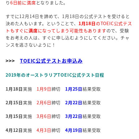
り
6日前に満席
となりました。
すでに12月14日を諦めて、1月18日の公式テストを受けると
決めた人もいます。ということで、
1月18日
のTOEIC公式テス
トもすぐに
満席
になってしまう可能性もあります
ので、受験
をお考えの人は、すぐに申し込むようにしてください。チャ
ンスを逃さないように！
>>>
TOEIC公式テストお申込み
2019年のオーストラリアTOEIC公式テスト日程
1月18日
実施
1月9日
締切
1月25日
結果受取
2月15日
実施
2月6日
締切
2月22日
結果受取
3月15日
実施
3月6日
締切
3月22日
結果受取
4月12日
実施
4月3日
締切
4月19日
結果受取