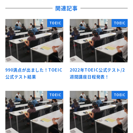
関連記事
TOEIC
TOEIC
990満点が出ました！TOEIC
2022年TOEIC公式テスト/2
公式テスト結果
週間講座日程発表！
TOEIC
TOEIC