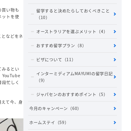
の買い物も
留学すると決めたらしておくべきこと
ネットを使
（10）
オーストラリアを選ぶメリット
（4）
ことなどをネ
おすすめ留学プラン
（8）
ビザについて
（11）
てみるとい
インターミディアムMAYUMIの留学日記
ouTube
（9）
普段忙しく
ジャパセンのおすすめポイント
（5）
備えて今、身
今月のキャンペーン
（60）
ホームステイ
（59）