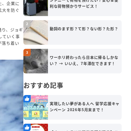
止、企業に
利な荷物預かりサービス！
拡大を防ぐ
動詞のます形？て形？ない形？た形？
通り、ジョギ
していく事
が落ち着い
ワーホリ終わったら日本に帰るしかな
い？ → いいえ、7年滞在できます！
おすすめ記事
実現したい夢がある人へ 留学応援キャ
ンペーン 2026年5月末まで！