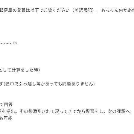
郵便局の発表は以下でご覧ください（英語表記）。もちろん何かあ
～～～∞
円として計算をした時）
す(途中で引っ越し等があっても問題ありません)
式で回答
題を提出。その後添削されて戻ってきてから復習をし、次の課題へ
も可能