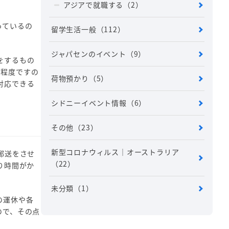
アジアで就職する
（2）
っているの
留学生活一般
（112）
ジャパセンのイベント
（9）
をするもの
る程度ですの
荷物預かり
（5）
対応できる
シドニーイベント情報
（6）
その他
（23）
新型コロナウィルス｜オーストラリア
郵送をさせ
（22）
り時間がか
未分類
（1）
の運休や各
ので、その点