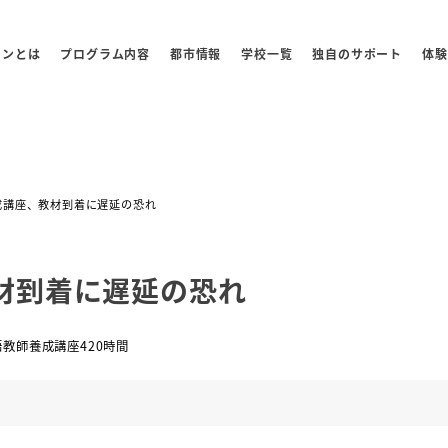
センとは
プログラム内容
都市情報
学校一覧
独自のサポート
体験
成講座、教材到着に遅延の恐れ
材到着に遅延の恐れ
ー
教師養成講座420時間