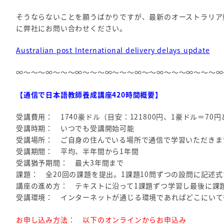
そうならないことを願うばかりですが、最新のオーストラリア
に弊社にお問い合わせください。
Australian post International delivery delays update
∞～～～∞～～～∞～～～∞～～～∞～～∞～～～∞～～～∞
【通信で日本語教師養成講座420時間概要】
受講費用： 1740豪ドル（目安：121800円、1豪ドル＝70
受講時期： いつでも受講開始可能
受講場所： ご自身の住んでいる場所で通信で学習いただきま
受講期間： 平均、半年間から1年間
受講猶予期間： 最大3年間まで
課題： 全20回の課題を提出。1課題10問ずつの設問に記述
講座の進め方： テキストに沿って1課題ずつ学習し最後に課
受講環境： インターネットが通じる環境であればどこにいて
お申し込み方法： 以下のオンラインからお申込み