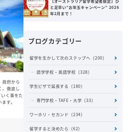
【オーストラリア留学希望者限定】ひ
と足早い”お年玉キャンペーン” 2026
年2月まで！
ブログカテゴリー
留学を生かして次のステップへ
（200）
語学学校・英語学校
（328）
。政府から
学生ビザで延長する
（180）
く、徹底し
ていく事をた
専門学校・TAFE・大学
（33）
います。
ワーホリ・セカンド
（234）
留学すると決めたら
（62）