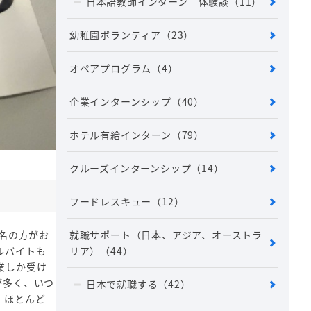
日本語教師インターン 体験談
（11）
幼稚園ボランティア
（23）
オペアプログラム
（4）
企業インターンシップ
（40）
ホテル有給インターン
（79）
クルーズインターンシップ
（14）
フードレスキュー
（12）
就職サポート（日本、アジア、オーストラ
名の方がお
リア）
（44）
ルバイトも
業しか受け
が多く、いつ
日本で就職する
（42）
、ほとんど